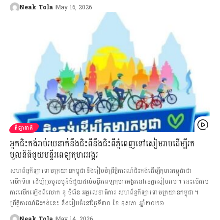
Neak Tola
May 16, 2026
កីឡាជាតិ
អ្នកជិះកង់រាប់រយនាក់នឹងជិះពីនឹងជិះពីភ្នំពេញទៅសៀមរាបដើម្បីរក
មូលនិធិជួយមន្ទីរពេទ្យកុមារអង្គរ
សហព័ន្ធកីឡាទោចក្រយានកម្ពុជានឹងរៀបចំព្រឹត្តិការណ៍ជិះកង់ដើម្បីកុមារកម្ពុជាជា
លើកទី៣ ដើម្បីប្រមូលមូនិធិជួយដល់មន្ទីរពេទ្យកុមារអង្គរនៅខេត្តសៀមរាប។ នេះបើតាម
ការលើកឡើងពីលោក នូ ចំរើន អគ្គលេខាធិការ សហព័ន្ធកីឡាទោចក្រយានកម្ពុជា។
ព្រឹត្តិការណ៍ជិះកង់នេះ នឹងរៀបចំនៅថ្ងៃទី៣០ ខែ ឧសភា ឆ្នាំ២០២៦…
Neak Tola
May 14, 2026