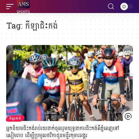
Tag:
កីឡាជិះកង់
កីឡាជាតិ
អ្នកនិយមជិះកង់រាប់រយនាក់ចូលរួមយុទ្ធនាការជិះកង់ពីភ្នំពេញទៅ
សៀមរាប ដើម្បីប្រមូលថវិកាជូនមន្ទីរកុមារអង្គរ