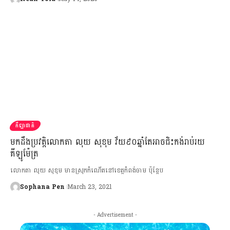
កីឡាជាតិ
មកដឹងប្រវត្តិលោកតា លុយ សុខុម វ័យ៩០ឆ្នាំតែអាចជិះកង់រាប់រយ
គីឡូម៉ែត្រ
លោកតា លុយ សុខុម មានស្រុកកំណើតនៅខេត្តកំពង់ចាម ប៉ុន្តែប
Sophana Pen
March 23, 2021
- Advertisement -