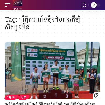
Tag:
ព្រឹត្តិការណ៍១ម៉ឺនជំហានដើម្បី
សិស្ស១ម៉ឺន
កីឡាជាតិ
ផ្សេងៗ
ថ្នាក់ដឹកនាំអម្រិតជឿជាក់ព្រឹត្តិការណ៍១ម៉ឺនជំហានដើម្បីសិស្ស១ម៉ឺនជា