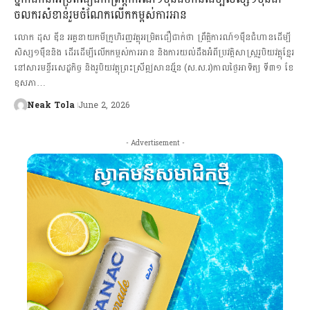
ចលករសំខាន់រួមចំណែកលើកកម្ពស់ការអាន
លោក ដុស ឌីន អគ្គនាយកមីក្រូហិរញ្ញវត្ថុអម្រិតជឿជាក់ថា ព្រឹត្តិការណ៍១ម៉ឺនជំហានដើម្បី
សិស្ស១ម៉ឺននិង ដើរដើម្បីលើកកម្ពស់ការអាន និងការយល់ដឹងអំពីប្រវត្តិសាស្ត្ររូបិយវត្ថុខ្មែរ
នៅសារមន្ទីរសេដ្ឋកិច្ច និងរូបិយវត្ថុព្រះស្រីឦសានវរ្ម័ន (ស.ស.រ)កាលថ្ងៃអាទិត្យ ទី៣១ ខែ
ឧសភា…
Neak Tola
June 2, 2026
- Advertisement -