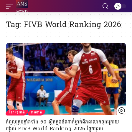
Tag:
FIVB World Ranking 2026
កីឡាអន្តរជាតិ
បាល់ទាត់
កំពូលក្រុមខ្លាំងទាំង ១០ ស្ថិតក្នុងចំណាត់ថ្នាក់ពិភពលោកចុងក្រោយ
បង្អស់ FIVB World Ranking 2026 ផ្នែកបុរស