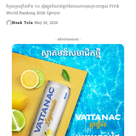
កំពូលក្រុមខ្លាំងទាំង ១០ ស្ថិតក្នុងចំណាត់ថ្នាក់ពិភពលោកចុងក្រោយបង្អស់ FIVB
World Ranking 2026 ផ្នែកបុរស
Neak Tola
May 20, 2026
- Advertisement -