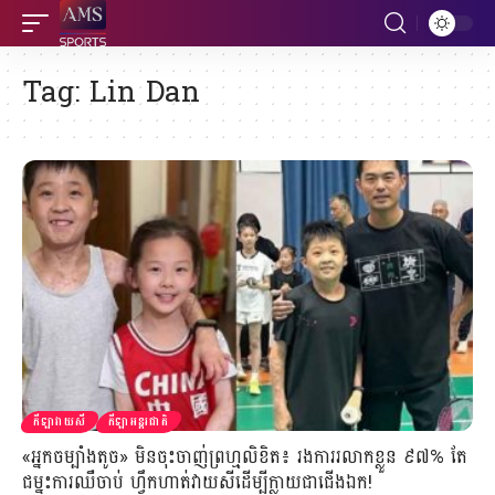
Tag:
Lin Dan
កីឡាវាយសី
កីឡាអន្តរជាតិ
«អ្នកចម្បាំងតូច» មិនចុះចាញ់ព្រហ្មលិខិត៖ រងការរលាកខ្លួន ៩៧% តែ
ជម្នះការឈឺចាប់ ហ្វឹកហាត់វាយសីដើម្បីក្លាយជាជើងឯក!