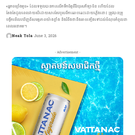
«អ្នកចម្បាំងតូច» ដែលទទួលបានការលើកទឹកចិត្តពីវីរបុរសកីឡាចិន ហើយដែល
តែងតែដួលពេលវាយសីដោយសារតែរបួសពីការឆាបឆេះដោយភ្លើងនោះ ត្រូវបានគ្រូ
បង្វឹកមើលឃើញពីសមត្ថភាពយ៉ាងខ្លាំង និងរំពឹងថានឹងអាចឡើងទៅដល់ចំណុចកំពូលនា
ពេលអនាគត។
Neak Tola
June 3, 2026
- Advertisement -