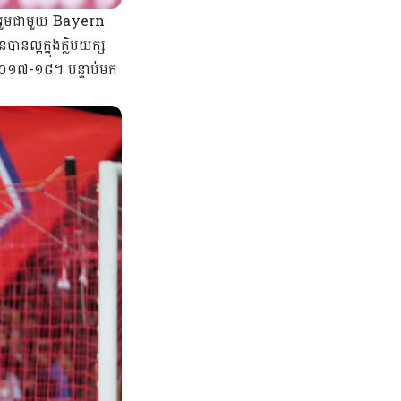
ូលរួមជាមួយ Bayern
នល្អក្នុងក្លិបយក្ស
ល២០១៧-១៨។ បន្ទាប់មក