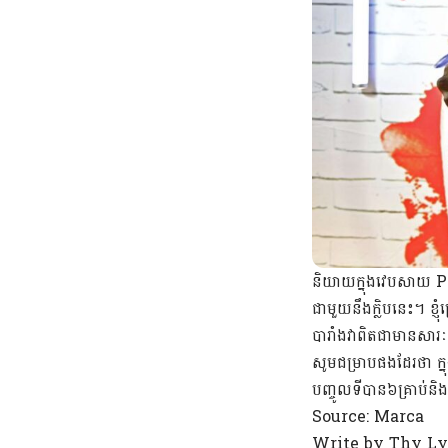
និយាយក្នុងវេបសាយ PSG
ជាមួយនឹងក្លិបនេះ។ ខ្ញ
បារាំងវាពិតជាមានសារៈស
សូមជម្រាបផងដែរថា ក
បញ្ចូលទីបាន៦គ្រាប់ន
Source:
Marca
Write by Thy L