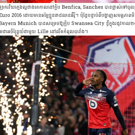
ាកីឡាករវ័យក្មេងល្អជាងគេកាលនៅក្លិប Benfica, Sanches បានផ្លាស់ទៅច
 2016 ដោយមានតម្លៃខ្លួន៣៥លានអឺរ៉ូ។ ប៉ុន្តែបន្ទាប់ពីបង្ហាញសមត្ថភាពមិនបា
ះ Bayern Munich បានសម្រេចឱ្យក្លិប Swansea City ខ្ចីក្នុងរដូវកា
ួមជាអចិន្ត្រៃយ៍ជាមួយ Lille នៅលីគកំពូលបារាំង។