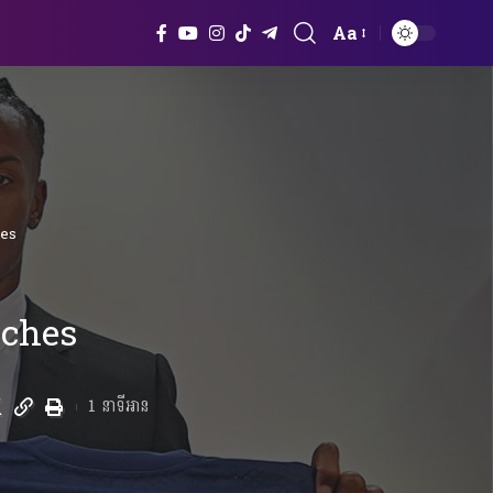
Aa
Font
Resizer
hes
nches
1 នាទីអាន