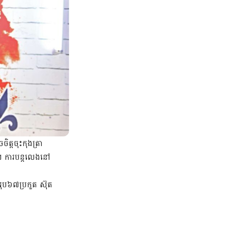
ត្តចុះកុងត្រា
ុំ។ ការបន្តលេងនៅ
ុប៦៧ប្រកួត ស៊ុត