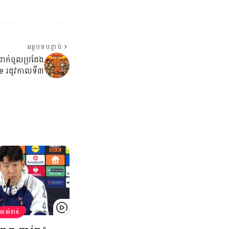
អត្ថបទបន្ទាប់
៦នាក់ចូលប្រជែង
e រដូវកាលទី៣
បាល់ទាត់