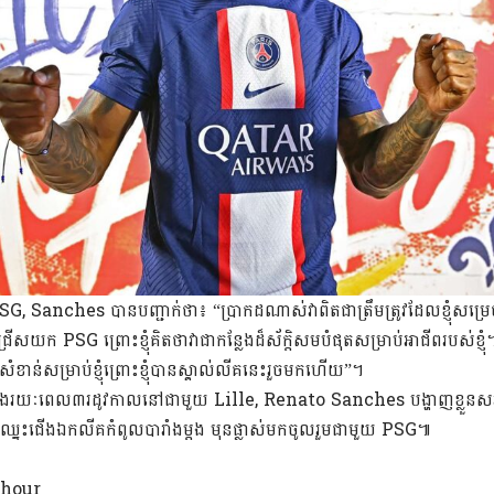
, Sanches បានបញ្ជាក់ថា៖ “ប្រាកដណាស់វាពិតជាត្រឹមត្រូវដែលខ្ញុំសម្រេចចិ
ុំជ្រើសយក PSG ព្រោះខ្ញុំគិតថាវាជាកន្លែងដ៏ស័ក្ដិសមបំផុតសម្រាប់អាជីពរបស់ខ្ញ
ំខាន់សម្រាប់ខ្ញុំព្រោះខ្ញុំបានស្គាល់លីគនេះរួចមកហើយ”។
្នុងរយៈពេល៣រដូវកាលនៅជាមួយ Lille, Renato Sanches បង្ហាញខ្លួនសរ
ិងឈ្នះជើងឯកលីគកំពូលបារាំងម្តង មុនផ្លាស់មកចូលរួមជាមួយ PSG៕
yhour