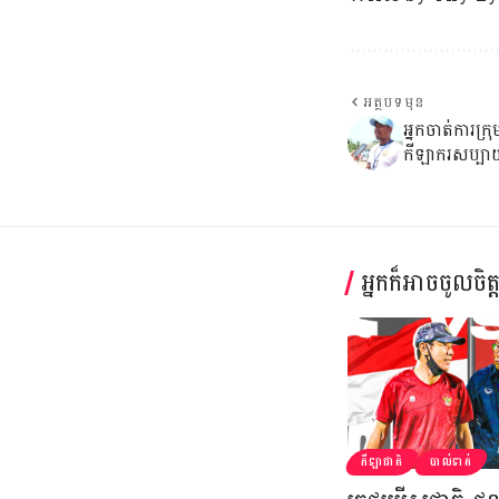
អត្ថបទមុន
អ្នកចាត់ការក្
កីឡាករសប្បាយ
អ្នកក៏អាចចូលចិត
កីឡាជាតិ
បាល់ទាត់