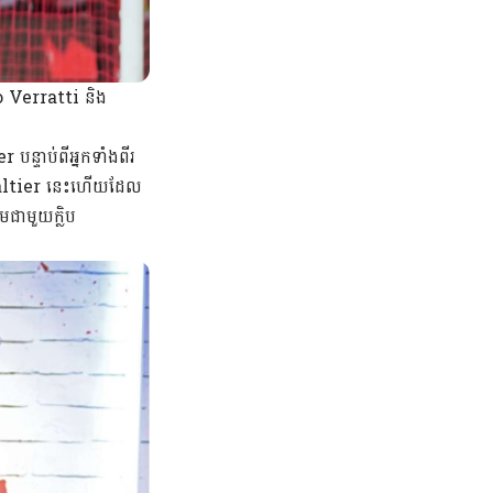
o Verratti និង
ន្ទាប់ពីអ្នកទាំងពីរ
 Galtier នេះហើយដែល
មជាមួយក្លិប