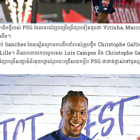
ជិកថ្មីរបស់ PSG ដែលមានខ្សែបម្រេីច្រេីនរូបទៀតដូចជា Vitinha, Marc
ាដើម។
ប់ Sanches ដែលស្ថិតក្រោមការដឹកនាំរបស់គ្រូបង្វឹក Christophe Galtier ប
នានៅក្លិប Lille។ គឺលោកនាយកបច្ចេកទេស Luis Campos និង Christophe
ខ្សែបម្រើសញ្ជាតិព័រទុយហ្គាល់រូបនេះជ្រើសយកក្លឹប PSG ជាជាងផ្លាស់ទៅចូលរួ