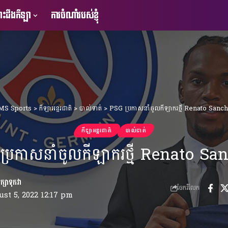
ះដឹងកីឡា
ការចំណាំរបស់ខ្ញុំ
MS Sports
>
កីឡាអន្តរជាតិ
>
បាល់ទាត់
>
PSG ប្រកាសនាំចូលកីឡាករថ្មី Renato Sanc
កីឡាអន្តរជាតិ
បាល់ទាត់
ប្រកាសនាំចូលកីឡាករថ្មី Renato Sa
ចែករំលែក
st 5, 2022 12:17 pm