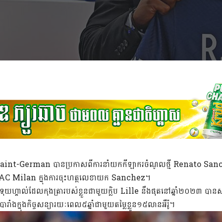
s Saint-German បានប្រកាសពីការនាំយកកីឡាករចំណូលថ្មី Renato Sanch
 AC Milan ក្នុងការចុះហត្ថលេខាយក Sanchez។
័រទុយហ្គាល់ដែលកុងត្រារបស់ខ្លួនជាមួយក្លិប Lille នឹងផុតនៅឆ្នាំ២០២៣ បានស
ារាំងក្នុងកិច្ចសន្យារយៈពេល៥ឆ្នាំជាមួយតម្លៃខ្លួន១៥លានអឺរ៉ូ។