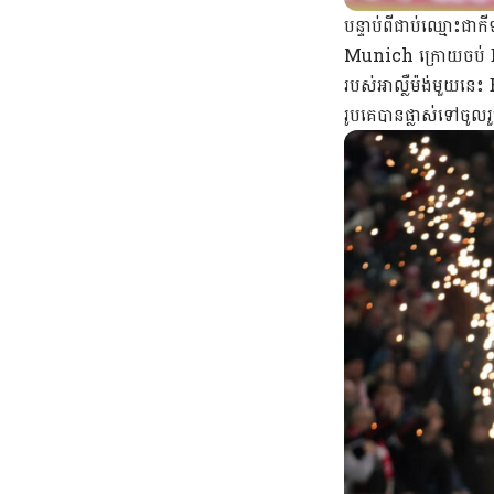
បន្ទាប់ពីជាប់ឈ្មោះជ
Munich ក្រោយចប់ Euro
របស់អាល្លឺម៉ង់មួយនេ
រូបគេបានផ្លាស់ទៅចូលរ