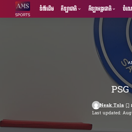
ទំព័រដើម
កីឡាជាតិ
កីឡាអន្តរជាតិ
ចំណេ
A
PSG 
Neak Tola
Last updated: Augu