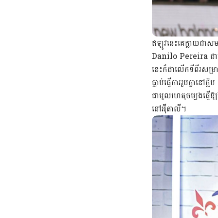
ឥឡូវនេះគេក្លាយជាសមា
Danilo Pereira ជ
នេះក៏ជាលើកទីពីរសម្រា
ធ្លាប់ធ្វើការរួមគ្
ជាមូលហេតុចម្បងធ្វើឱ្យ
នៅអុីតាលី។