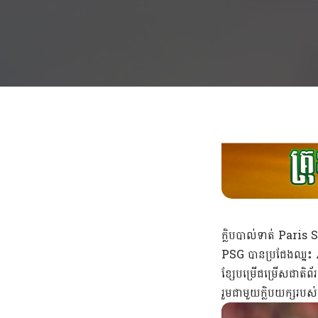
ក្លិបបាល់ទាត់ Pari
PSG បានប្រជែងឈ្នះ
ខ្សែបម្រើជម្រើសជាតិព
រួមជាមួយក្លិបយក្សរបស់ប