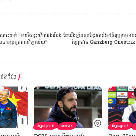
រុមកោះដាច់ “៖យើងខ្វះថវិកាផងអីផង តែ
ជើងខ្លាំងគុនខ្មែរទម្ងន់៦៥គីឡូក្រាម១
បានប្រកួតពានវិទ្យាល័យ”
ខ្សែក្រវាត់ Ganzberg Onestrik
្តផងដែរ
កីឡាអន្តរជាតិ
បាល់ទាត់
កីឡាអន្តរជាតិ