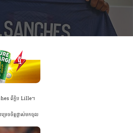
es ពីក្លិប Lille។
ម្រេចចិត្តផ្លាស់មកចូល