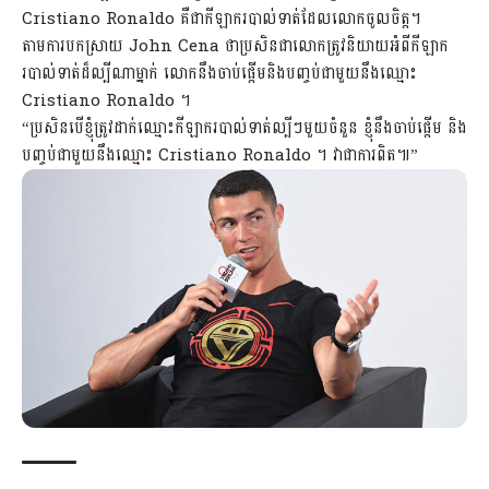
Cristiano Ronaldo គឺជាកីឡាករបាល់ទាត់ដែលលោកចូលចិត្ត។
តាមការបកស្រាយ John Cena ថាប្រសិនជាលោកត្រូវនិយាយអំពីកីឡាក
របាល់ទាត់ដ៏ល្បីណាម្នាក់ លោកនឹងចាប់ផ្តើមនិងបញ្ចប់ជាមួយនឹងឈ្មោះ
Cristiano Ronaldo ។
“ប្រសិនបើខ្ញុំត្រូវដាក់ឈ្មោះកីឡាករបាល់ទាត់ល្បីៗមួយចំនួន ខ្ញុំនឹងចាប់ផ្តើម និង
បញ្ចប់ជាមួយនឹងឈ្មោះ Cristiano Ronaldo ។ វាជាការពិត៕”