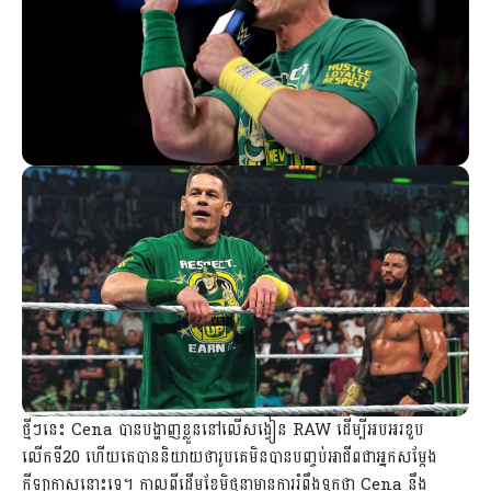
ថ្មីៗនេះ Cena បានបង្ហាញខ្លួននៅលើសង្វៀន RAW ដើម្បីអបអរខួប
លើកទី20 ហើយគេបាននិយាយថារូបគេមិនបានបញ្ចប់អាជីពជាអ្នកសម្ដែង
កីឡាកាសនោះទេ។ កាលពីដើមខែមិថុនាមានការរំពឹងទុកថា Cena នឹង