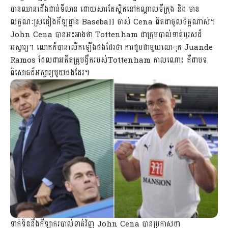
បានឈានជើងជាន់ទីលាន ដោយសារតែស្ថិតនៅកណ្តាលទីក្រុង និង មាន
លក្ខណៈស្រដៀងកីឡដ្ឋាន Baseball ចាស់ Cena ពិតជាចូលចិត្តណាស់។
John Cena បានអះអាងថា Tottenham ជាក្រុមបាល់ទាត់បុរសដ៏
អស្ចារ្យ។ លោកក៏បានលើកឡើងផងដែរថា ការជួបជាមួយលោុក Juande
Ramos ដែលជាអតីតគ្រូបង្វឹករបស់Tottenham កាលណោះ គឺជាបទ
ពិសោធដ៏អស្ចារ្យមួយផងដែរ។
ទាក់ទិននឹងកីឡាករបាល់ទាត់វិញ John Cena បានប្រកាសថា