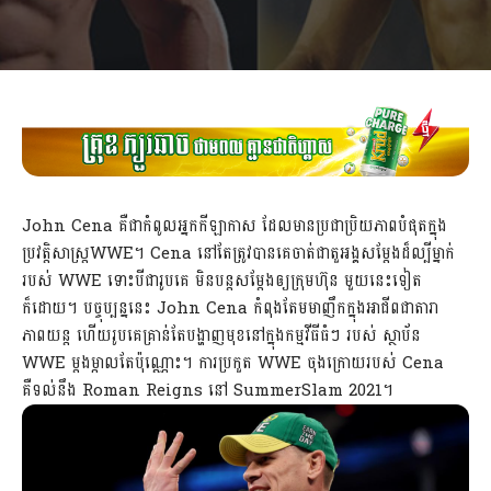
John Cena គឺជាកំពូលអ្នកកីឡាកាស ដែលមានប្រជាប្រិយភាពបំផុតក្នុង
ប្រវត្តិសាស្រ្ដWWE។ Cena នៅតែត្រូវបានគេចាត់ជាតួអង្គសម្ដែងដ៏ល្បីម្នាក់
របស់ WWE ទោះបីជារូបគេ មិនបន្តសម្ដែងឲ្យក្រុមហ៊ុន មួយនេះទៀត
ក៏ដោយ។ បច្ចុប្បន្ននេះ John Cena កំពុងតែមមាញឹកក្នុងអាជីពជាតារា
ភាពយន្ត ហើយរូបគេគ្រាន់តែបង្ហាញមុខនៅក្នុងកម្មវីធីធំៗ របស់ ស្ថាប័ន
WWE ម្ដងម្កាលតែប៉ុណ្ណោះ។ ការប្រកួត WWE ចុងក្រោយរបស់ Cena
គឺទល់នឹង Roman Reigns នៅ SummerSlam 2021។