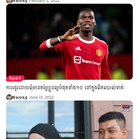
Narong
February 2, 2022
កីឡាជាតិ
ការផ្ទេរដោយពុំមានតម្លៃខ្លួនល្អបំផុតទាំង១០ នៅក្នុងពិភពបាល់ទាត់
Narong
June 10, 2022