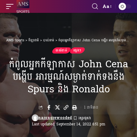
Aa
Font
Resizer
AMS Sports
>
កីឡាជាតិ
>
បាល់ទាត់
>
កំពូលអ្នកកីឡាកាស John Cena បង្ហើប អារម្មណ៍សម្ងាត់ទាក់ទងនឹង Spurs និង Ronaldo
បាល់ទាត់
ផ្សេងៗ
កំពូលអ្នកកីឡាកាស John Cena
បង្ហើប អារម្មណ៍សម្ងាត់ទាក់ទងនឹង
Spurs និង Ronaldo
1 នាទីអាន
narongrewooded
Last updated: September 14, 2022 6:51 pm