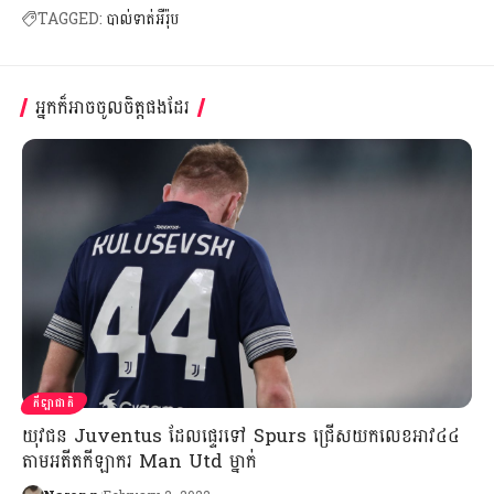
TAGGED:
បាល់ទាត់អឺរ៉ុប
អ្នកក៏អាចចូលចិត្តផងដែរ
កីឡាជាតិ
យុវជន Juventus ដែលផ្ទេរទៅ Spurs ជ្រើសយកលេខអាវ៤៤
តាមអតីតកីឡាករ Man Utd​ ម្នាក់