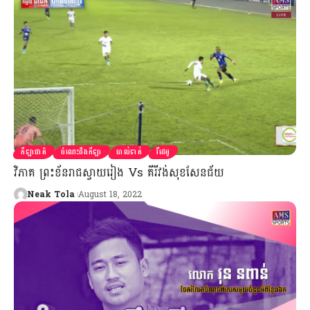
កីឡាជាតិ
ចំណេះដឹងកីឡា
បាល់ទាត់
វីដេអូ
វិភាគ​ ព្រះខ័នរាជស្វាយរៀង Vs គីរីវង់សុខសែនជ័យ
Neak Tola
August 18, 2022