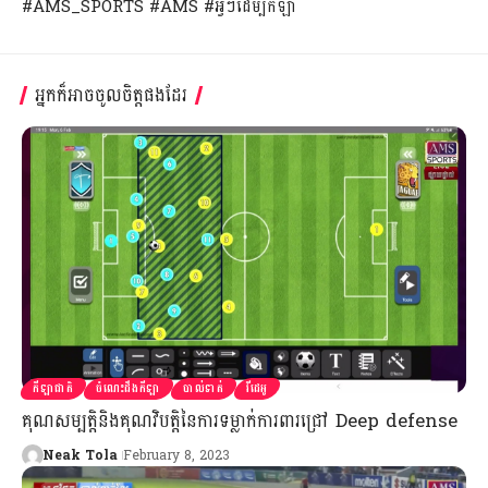
#AMS_SPORTS #AMS #អ្វីៗដើម្បីកីឡា
អ្នកក៏អាចចូលចិត្តផងដែរ
កីឡាជាតិ
ចំណេះដឹងកីឡា
បាល់ទាត់
វីដេអូ
គុណសម្បត្តិនិងគុណវិបត្តិនៃការទម្លាក់ការពារជ្រៅ Deep defense
Neak Tola
February 8, 2023