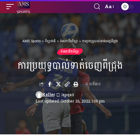
Aa
Font
Resizer
AMS Sports
>
កីឡាជាតិ
>
ចំណេះដឹងកីឡា
>
ការប្រយុទ្ធបាល់ទាត់ចេញពីជ្រុង
ចំណេះដឹងកីឡា
ការប្រយុទ្ធបាល់ទាត់ចេញពីជ្រុង
0 នាទីអាន
Keller
Last updated: October 26, 2022 1:06 pm