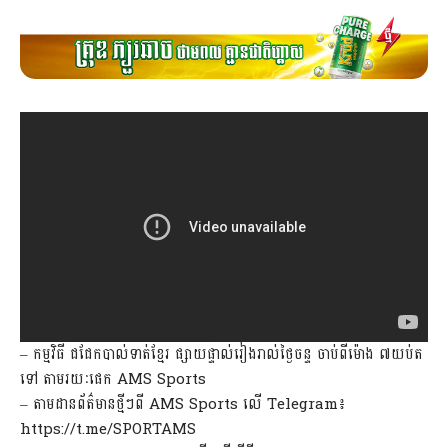
– កម្មវិធី ជជែកបាល់ទាត់ខ្មែរ ផ្សាយផ្ទាល់រៀងរាល់ថ្ងៃចន្ទ ចាប់ពីម៉ោង ៧យប់ត
ទៅ តាមរយៈផេក AMS Sports
– តាមដានព័ត៌មានថ្មីៗពី AMS Sports លើ Telegram៖
https://t.me/SPORTAMS