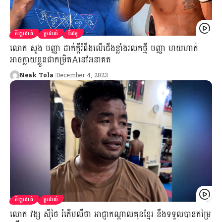
កីឡាជាតិ
ប្រដាល់
វីដេអូ
លោក សួង បញ្ញា ដាក់ក្ដីរំពឹងលើជើងខ្លាំងរលកថ្មី បញ្ញា ហយហាក់
អាចក្លាយខ្លួនជាកម្រិតAនៅអនាគត
Neak Tola
December 4, 2023
កីឡាជាតិ
ប្រដាល់
លោក វង្ស ស៊ីថៃ រំភើបលឺថា អាជ្ញាកណ្ដាលគុនខ្មែរ នឹងទទួលបានកម្រៃ