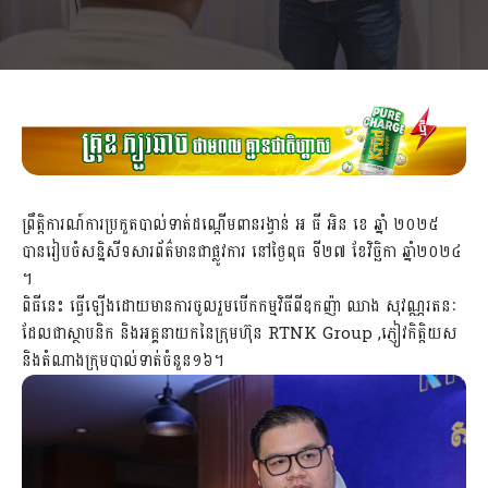
ព្រឹត្តិការណ៍ការប្រកួតបាល់ទាត់ដណ្តើមពានរង្វាន់ អ ធី អិន ខេ ឆ្នាំ ២០២៥
បានរៀបចំសន្និសីទសារព័ត៌មានជាផ្លូវការ នៅថ្ងៃពុធ ទី២៧ ខែវិច្ឆិកា ឆ្នាំ២០២៤
។
ពិធីនេះ ធ្វើឡើងដោយមានការចូលរួមបើកកម្មវិធីពីឧកញ៉ា ឈាង សុវណ្ណរតនៈ
ដែលជាស្ថាបនិក និងអគ្គនាយកនៃក្រុមហ៊ុន RTNK Group ,ភ្ញៀវកិត្តិយស
និងតំណាងក្រុមបាល់ទាត់ចំនួន១៦។