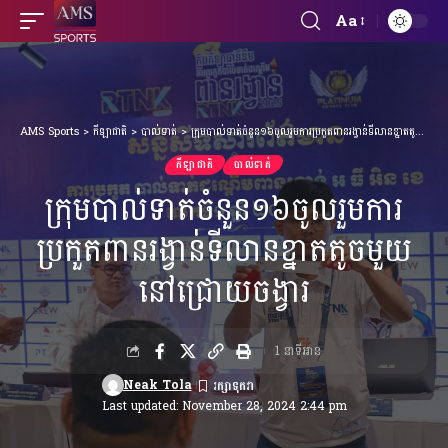
Aa
Font
Resizer
AMS Sports
>
កីឡាជាតិ
>
បាល់ទាត់
>
ក្រុមបាល់ទាត់ចំនួន១៦ចូលរួមការប្រកួតពានរង្វាន់ទីលានខ្នាតតូចមួយនៅជ្រោយចង្វារ
កីឡាជាតិ
បាល់ទាត់
ក្រុមបាល់ទាត់ចំនួន១៦ចូលរួមការ
ប្រកួតពានរង្វាន់ទីលានខ្នាតតូចមួយ
នៅជ្រោយចង្វារ
1 នាទីអាន
Neak Tola
Last updated: November 28, 2024 2:44 pm