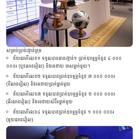
សម្រាប់ប្រាប់រង្វាន់ក្រុម
ជ័យលាភីលេខ១ ទទួលបានពានរង្វាន់១ ប្រាក់ឧបត្ថម្ភចំនួន ៤ ០០០
០០០៛ (បួនលានរៀល) និងមេដាយ មាសម្នាក់មួយ។
ជ័យលាភីលេខ២ ទទួលបានប្រាក់ឧបត្ថម្ភចំនួន ៣ ០០០ ០០០៛
(បីលានរៀល) និងមេដាយប្រាក់ម្នាក់មួយ
ជ័យលាភីលេខ៣ ទទួលបានប្រាក់ឧបត្ថម្ភចំនួន ២ ០០០ ០០០៛
(ពីរលានរៀល) និងមេដាយសំរឹតម្នាក់មួយ
ជ័យលាភីលេខ៤ ទទួលបានប្រាក់ឧបត្ថម្ភចំនួន ១ ០០០ ០០០៛
(មួយលានរៀល)