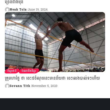
ច្រើនជាងមុន
Neak Tola
June 19, 2024
កីឡាជាតិ
ចំណេះដឹងកីឡា
គ្រូមហាផ្ទៃ ថា ចេះ៥ចំណុចនេះមានន័យថា ចេះលេងបាល់ទះហើយ
Sovann Tith
November 5, 2020