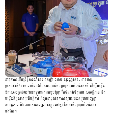
នាឱកាសបើកព្រឹត្តិការណ៍នេះ ឧកញ៉ា ឈាង សុវណ្ណរតនៈ បានមាន
ប្រសាសន៍ថា គោលបំណងនៃការរៀបចំការប្រកួតបាល់ទាត់នេះគឺ ដើម្បីបង្កើត
ឱកាសសម្រាប់យុវជនកម្ពុជាក្នុងការជួបជុំគ្នា រឹតចំណងមិត្តភាព សាមគ្គីភាព និង
បង្កើនកិច្ចសហប្រតិបត្តិការ ក៏ដូចជាផ្តល់ឱកាសឱ្យយុវជនកម្ពុជាបញ្ចេញ
សមត្ថភាព និងទេពកោសល្យរបស់ខ្លួននៅក្នុងវិស័យកីឡាបាល់ទាត់នេះ
ផងដែរ។