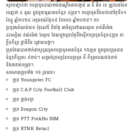
សូមបញ្ជាក់ថា ការប្រកួតបាល់ទាត់ដណ្ដើមពានរង្វាន់ អ ធី អិន ខេ ត្រូវបានចែក
ចេញជា ៤ ពូល ក្នុងមួយពូលមានចំនួន ៤ក្រុម។ ការប្រកួតនឹងចាប់នៅថ្ងៃទី០១
ខែធ្នូ ឆ្នាំ២០២៤ រហូតដល់ថ្ងៃ០៥ ខែមករា ឆ្នាំ២០២៥។ ការ
ប្រកួតbកំណត់យក ថ្ងៃសៅរ៍ និងថ្ងៃ អាទិត្យនៅពេលល្ងាច ចាប់ពីម៉ោង
៤រសៀល ដល់ម៉ោង ៦ល្ងាច ដែលក្នុងមួយថ្ងៃនឹងធ្វើការប្រកួតចំនួន៤ក្រុម នា
ក្លឹបកីឡា ផ្លាទីនីម ជ្រោយចង្វា។
ក្រុមដែលបានដាក់ពាក្យចូលរួមការប្រកួតមានចំនួន ១៦ក្រុម ក្នុងមួយក្រុមបាន
ចំនួនកីឡាករ ៩នាក់។ សម្រាប់រូបមន្តនៃការប្រកួត គី កីឡាករលេង៦នាក់
និង៣នាក់បម្រុង។
សមាភាពក្រុមទាំង ១៦ រួមមាន៖
ក្រុម Youngster FC
ក្រុម C.A.P City Football Club
ក្រុម ក្រុងចក្រ
ក្រុម Dragon City
ក្រុម PTT PrekHo 50M
ក្រុម RTNK Retail