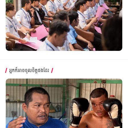
អ្នកក៏អាចចូលចិត្តផងដែរ