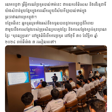
លោកបន្តថា ព្រឹត្តិការណ៍ប្រកួតបាល់ទាត់នេះ ជាចលករដ៏ពិសេស និងដើរតួនាទី
យ៉ាងសំខាន់មួយផ្នែកក្នុងការលើកស្ទួយវិស័យកីឡាបាល់ទាត់ក្នុង
ព្រះរាជាណាចក្រកម្ពុជា។
បន្ថែមពីនេះ អ្នកចូលរួមទាំងអស់នឹងទទួលបាននូវការកម្សាន្តដ៏រីករាយ
ជាមួយនឹងការសម្តែងរបស់ក្រុមសិល្បករក្មេងខ្មែរ និងការសម្តែងក្បាច់គុនបុរាណ
ខ្មែរ “គុនល្បុក្កតោ” នៅក្នុងពិធីបើកការប្រកួត នៅថ្ងៃទី ៣០ ខែវិច្ឆិកា ឆ្នាំ
២០២៤ ចាប់ពីម៉ោង ៣ រសៀលតទៅ។