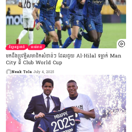
កីឡាអន្តរជាតិ
បាល់ទាត់
មកដឹងប្រវត្តិសមាជិកសំខាន់ៗ ដែលជួយ Al-Hilal ទម្លាក់ Man
City ពី Club World Cup
Neak Tola
July 4, 2025