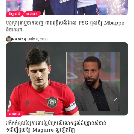
កីឡាជាតិ
បាល់ទាត់
បន្ដកុងត្រាឬចាកចេញ ជាជម្រើសពីរដែល PSG ផ្ដល់ឱ្យ Mbappe
ពិចារណា
Narong
July 6, 2023
បាល់ទាត់
អតីតកំពូលខ្សែការពារថ្លៃបំផុតលើលោកផ្ដល់ដំបូន្មាន​សំខាន់​
១ដើម្បីជួយឱ្យ Maguire ល្អឡើងវិញ