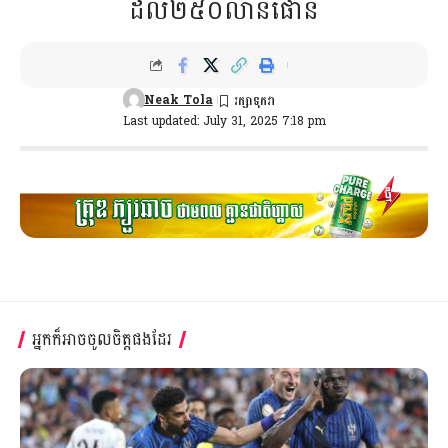
ដល់២៥០លានផោន
Neak Tola
Last updated: July 31, 2025 7:18 pm
អ្នកក៏អាចចូលចិត្តផងដែរ