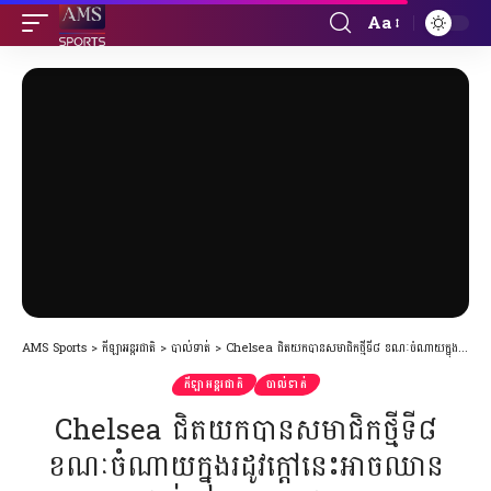
Aa
Font
Resizer
AMS Sports
>
កីឡាអន្តរជាតិ
>
បាល់ទាត់
>
Chelsea ជិតយកបានសមាជិកថ្មីទី៨ ខណៈចំណាយក្នុងរដូវក្ដៅនេះអាចឈានដល់២៥០លានផោន
កីឡាអន្តរជាតិ
បាល់ទាត់
Chelsea ជិតយកបានសមាជិកថ្មីទី៨
ខណៈចំណាយក្នុងរដូវក្ដៅនេះអាចឈាន