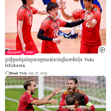
កីឡាអន្តរជាតិ
បាល់ទះ
ប្រវត្តិមួយចំនួននៃប្រធានក្រុមបាល់ទះជម្រើសជាតិជប៉ុន Yuki
Ishikawa
Neak Tola
July 25, 2024