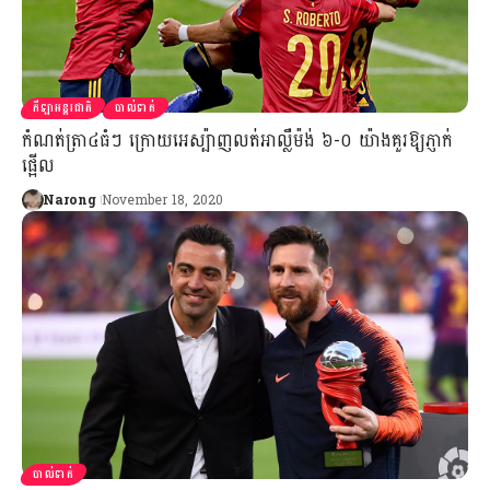
កីឡាអន្តរជាតិ
បាល់ទាត់
កំណត់ត្រា៤ធំៗ ក្រោយអេស្ប៉ាញលត់អាល្លឺម៉ង់ ៦-០ យ៉ាងគួរឱ្យភ្ញាក់
ផ្អើល
Narong
November 18, 2020
បាល់ទាត់