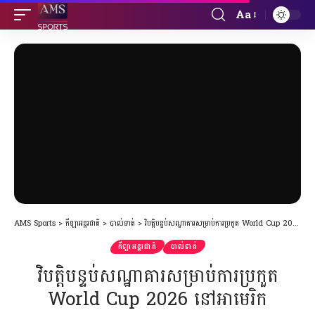
Aa
Font
Resizer
AMS Sports
>
កីឡាអន្តរជាតិ
>
បាល់ទាត់
>
វិបត្តិបន្ទប់សណ្ឋាគារសម្រាប់ការប្រកួត World Cup 2026 នៅអាមេរិក
កីឡាអន្តរជាតិ
បាល់ទាត់
វិបត្តិបន្ទប់សណ្ឋាគារសម្រាប់ការប្រកួត
World Cup 2026 នៅអាមេរិក