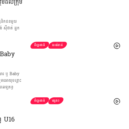
ថែមដល់ក្រុម
ស្សនិកជនមួយ
៊ីថាត់ អ្នក
កីឡាជាតិ
បាល់ទាត់
 (Baby
កុមារ ឬ Baby
មារអាយុចន្លោះ
េទ្យគន្ធ
កីឡាជាតិ
ផ្សេងៗ
ញ់ U16