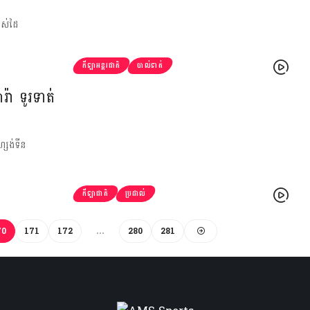
ាស់ដៃ
កីឡាអន្តរជាតិ
បាល់ទាត់
៉ា ទូរទាត់
្សង់ទីន
កីឡាជាតិ
ប្រដាល់
70
171
172
…
280
281