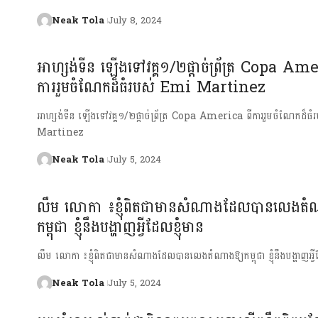
Neak Tola
July 8, 2024
អាហ្សង់ទីន ឡើងទៅវគ្គ១/២ផ្ដាច់ព្រ័ត្រ Copa Am
ការរួមចំណែកដ៏ធំរបស់​ Emi Martinez
អាហ្សង់ទីន ឡើងទៅវគ្គ១/២ផ្ដាច់ព្រ័ត្រ Copa America ពីការរួមចំណែកដ៏ធ
Martinez
Neak Tola
July 5, 2024
លឹម លោកា ៖ខ្ញុំពិតជាមានសំណាងដែលបានលេងតំ
កម្ពុជា ខ្ញុំនឹងបង្ហាញអ្វីដែលខ្ញុំមាន
លឹម លោកា ៖ខ្ញុំពិតជាមានសំណាងដែលបានលេងតំណាងឱ្យកម្ពុជា ខ្ញុំនឹងបង្ហាញអ្វីដ
Neak Tola
July 5, 2024