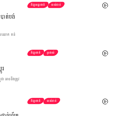
កីឡាអន្តរជាតិ
បាល់ទាត់
បាត់បង់
្នើមលោក គន់
កីឡាជាតិ
ប្រដាល់
ូរ
ជា អាចនឹងត្រូវ
កីឡាជាតិ
បាល់ទាត់
ច់ព្រ័ត្រ