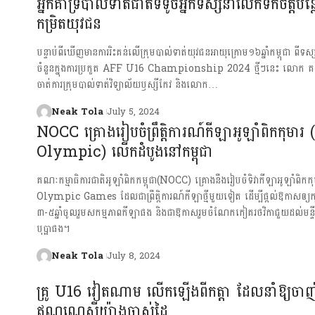
អ្នកគាំទ្របាល់ទាត់ជាតិទទូចអ្នកទស្សនាលើកទឹកចិត្តបន្
កម្រិតយុវជន
បន្ទាប់ពីឃើញមានការរិះគន់លើក្រុមបាល់ទាត់យុវជនអាយុក្រោម១៦ឆ្នាំកម្ពុជា ពីទ
ចំនួនក្នុងការប្រកួត AFF U16 Championship 2024 ថ្មីៗនេះ លោក គង់ ស
ចាត់ការក្រុមបាល់ទាត់វិទ្យាល័យឫស្សីកែវ និងលោក…
Neak Tola
July 5, 2024
NOCC គ្រោងរៀបចំព្រឹត្តិការណ៍កីឡាអូឡាំពិកកុមារ
Olympic) លើកដំបូងនៅកម្ពុជា
គណៈកម្មាធិការជាតិអូឡាំពិកកម្ពុជា(NOCC) គ្រោងនឹងរៀបចំទិវាកីឡាអូឡាំពិក
Olympic Games ដែលជាព្រឹត្តិការណ៍កីឡាថ្មីមួយទៀត ដើម្បីផ្ដល់ឱកាសឲ្យកុ
៣-៥ឆ្នាំចូលរួមសកម្មភាពកីឡាផង និងជាឱកាសរួមចំណែកកៀគរថវិកាជួយដល់មន្ទីរព
បុប្ផាផង។
Neak Tola
July 8, 2024
គ្រូ U16 វៀតណាម លើកឡើងពីកត្តា ដែលនាំឱ្យចា
ឥណ្ឌូណេស៊ីយ៉ាងចាស់ដៃ