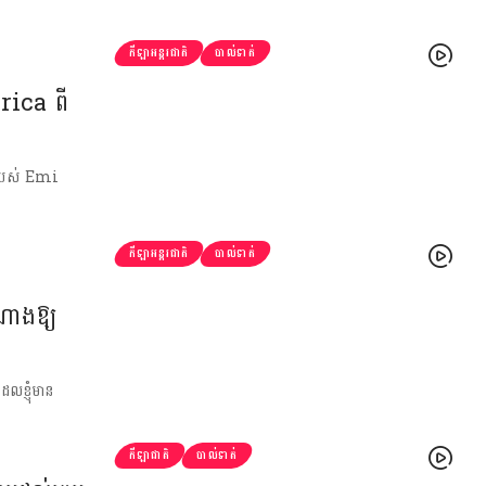
កីឡាអន្តរជាតិ
បាល់ទាត់
erica ពី
ំរបស់​ Emi
កីឡាអន្តរជាតិ
បាល់ទាត់
ណាងឱ្យ
ែលខ្ញុំមាន
កីឡាជាតិ
បាល់ទាត់