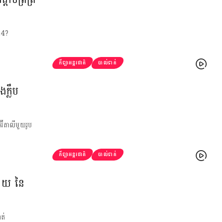
24?
កីឡាអន្តរជាតិ
បាល់ទាត់
ក្លឹប
អ៊ីតាលីមួយរូប
កីឡាអន្តរជាតិ
បាល់ទាត់
រោយ នៃ
ត់