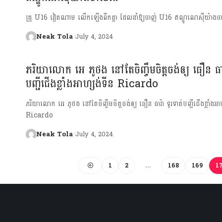
គ្រូ U16 វៀតណាម លើកឡើងពីកត្តា ដែលនាំឱ្យចាញ់ U16 ឥណ្ឌូណេស៊ីយ៉ាងច
Neak Tola
July 4, 2024
ភរិយាលោក អេ ភូថង នៅតែចិញ្ចឹមចិត្តចង់ឲ្យ ធឿន ធារ
បញ្ជីជើងខ្លាំងអាហ្សង់ទីន Ricardo
ភរិយាលោក អេ ភូថង នៅតែចិញ្ចឹមចិត្តចង់ឲ្យ ធឿន ធារ៉ា ទូរទាត់បញ្ជីជើងខ្លាំងអាហ
Ricardo
Neak Tola
July 4, 2024
1
2
…
168
169
1