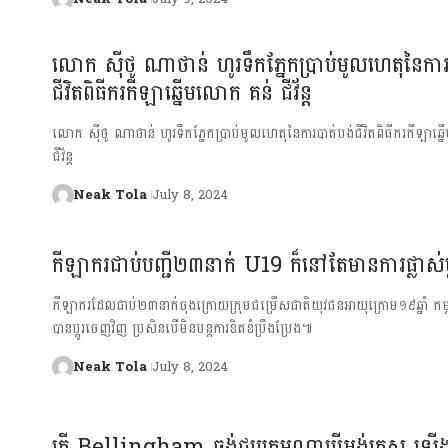
លោក ស៊ីថូ ណាថាន់ ហូរទឹកភ្នែកប្រាប់មូលហេតុនៃការ
ជីវិតពិធីករកីឡាឆ្នើមលោក គន់ ជីវ័ន្ត
លោក ស៊ីថូ ណាថាន់ ហូរទឹកភ្នែកប្រាប់មូលហេតុនៃការបាត់បង់ជីវិតពិធីករកីឡាឆ
ជីវ័ន្ត
Neak Tola
July 8, 2024
កីឡាករជាប់បញ្ជី២៣នាក់ U19 ក៏នៅតែមានការផ្លាស់ប្ដ
កីឡាករដែលជាប់២៣នាក់ចុងក្រោយក្រុមជម្រើសជាតិយុវជនអាយុក្រោម១៩ឆ្នាំ កម្ពុ
បានប្ដូរចេញវិញ ប្រសិនបើ​មិនបន្តការខិតខំប្រឹងប្រែង៕
Neak Tola
July 8, 2024
តើ Bellingham ចង់ជួបក្រុមណាបើអង់គ្លេស ឡើងផ្ដា