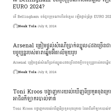
EURO 2024?
តើ Bellingham ចង់ជួបក្រុមណាបើអង់គ្លេស ឡើងផ្ដាច់ព្រ័ត្រ EURO 20
Neak Tola
July 8, 2024
Arsenal ត្រៀមផ្ដល់សំណើប្រាក់ឈ្នួល៤ដងច្រើនជាង
បច្ចុប្បន្នរបស់​តារាឆ្នើមអ៊ីតាលីមួយរូប
Arsenal ត្រៀមផ្ដល់សំណើប្រាក់ឈ្នួល៤ដងច្រើនជាងក្លឹបបច្ចុប្បន្នរបស់​តារាឆ្នើម
Neak Tola
July 8, 2024
Toni Kroos បង្ហាញការយល់ឃើញ​ពីប្រកួតចុងក្
អាជីពកីឡាករបាល់ទាត់
Toni Kroos បង្ហាញការយល់ឃើញ​ពីប្រកួតចុងក្រោយ នៃអាជីពកីឡាករបាល់ទា