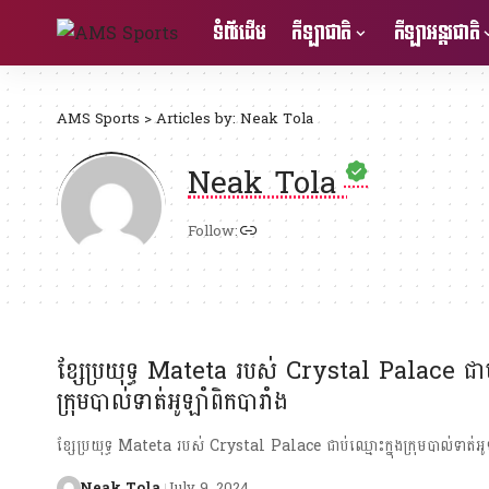
ទំព័រដើម
កីឡាជាតិ
កីឡាអន្តរជាតិ
AMS Sports
>
Articles by: Neak Tola
Neak Tola
Follow:
ខ្សែប្រយុទ្ធ Mateta របស់ Crystal Palace ជាប់
ក្រុមបាល់ទាត់អូឡាំពិកបារាំង
ខ្សែប្រយុទ្ធ Mateta របស់ Crystal Palace ជាប់ឈ្មោះក្នុងក្រុមបាល់ទាត់អូឡ
Neak Tola
July 9, 2024