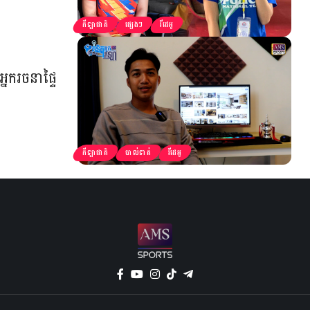
កីឡាជាតិ
ផ្សេងៗ
វីដេអូ
អ្នករចនាផ្ទៃ
កីឡាជាតិ
បាល់ទាត់
វីដេអូ