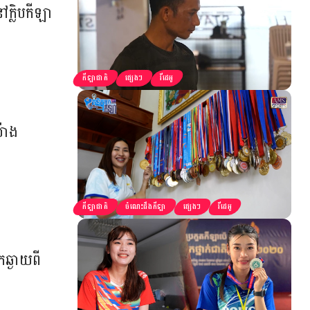
ក្លិបកីឡា
កីឡាជាតិ
ផ្សេងៗ
វីដេអូ
យ៉ាង
កីឡាជាតិ
ចំណេះដឹងកីឡា
ផ្សេងៗ
វីដេអូ
ែកឆ្ងាយពី