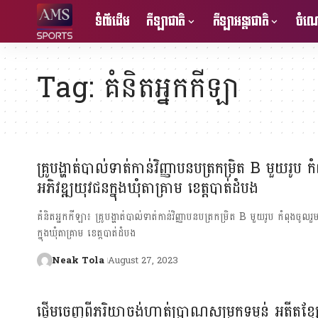
ទំព័រដើម
កីឡាជាតិ
កីឡាអន្តរជាតិ
ចំណេ
Tag:
គំនិតអ្នកកីឡា
គ្រូបង្ហាត់បាល់ទាត់កាន់វិញ្ញាបនបត្រកម្រិត B មួយរូប ក
អភិវឌ្ឍយុវជនក្នុងឃុំតាគ្រាម ខេត្តបាត់ដំបង
គំនិតអ្នកកីឡា៖ គ្រូបង្ហាត់បាល់ទាត់កាន់វិញ្ញាបនបត្រកម្រិត B មួយរូប កំពុងចូលរ
ក្នុងឃុំតាគ្រាម ខេត្តបាត់ដំបង
Neak Tola
August 27, 2023
ផ្ដើមចេញពីភរិយាចង់ហាត់ប្រាណសម្រកទម្ងន់ អតីតខ្ស