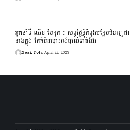
អ្នកចាំទី ឈិន ឆៃនុត ៖ សព្វថ្ងៃខ្ញុំកំពុងបន្ថែមជំនាញជា
ខាងក្នុង តែក៏មិនបោះបង់បាល់ទាត់ដែរ
Neak Tola
April 22, 2023