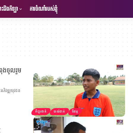
ះដឹងកីឡា
ការចំណាំរបស់ខ្ញុំ
ំពុងចូលរួម
ួមអភិវឌ្ឍយុវជន
កីឡាជាតិ
បាល់ទាត់
វីដេអូ
ែ