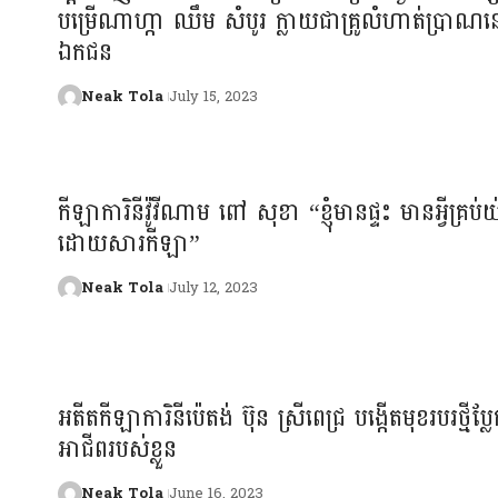
បម្រើណាហ្កា ឈឹម សំបូរ ក្លាយជាគ្រូលំហាត់ប្រាណនៅ
ឯកជន
Neak Tola
July 15, 2023
កីឡាការិនីវ៉ូវីណាម ពៅ សុខា “ខ្ញុំមានផ្ទះ មានអ្វីគ្រប់
ដោយសារកីឡា”
Neak Tola
July 12, 2023
អតីតកីឡាការិនីប៉េតង់ ប៊ុន ស្រីពេជ្រ បង្កើតមុខរបរថ្មីប្ល
អាជីពរបស់ខ្លួន
Neak Tola
June 16, 2023