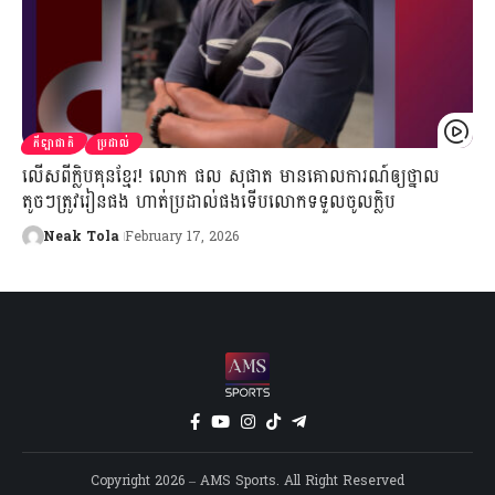
កីឡាជាតិ
ប្រដាល់
លើសពីក្លិបគុនខ្មែរ! លោក ផល សុផាត មានគោលការណ៍ឲ្យថ្នាល
តូចៗត្រូវរៀនផង ហាត់ប្រដាល់ផងទើបលោកទទួលចូលក្លិប
Neak Tola
February 17, 2026
Copyright 2026 – AMS Sports. All Right Reserved