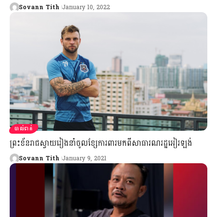
Sovann Tith
January 10, 2022
បាល់ទាត់
ព្រះខ័នរាជស្វាយរៀងនាំចូលខ្សែការពារមកពីសាធារណរដ្ឋអៀរឡង់
Sovann Tith
January 9, 2021