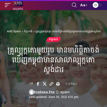
Aa
Font
Resizer
AMS Sports
>
កីឡាជាតិ
>
គ្រូល្បុក្កតោមួយរូប មានមហិច្ឆិតាចង់ឃើញកម្ពុជាមានសាលាល្បុក្កតោស្តង់ដារ
កីឡាជាតិ
គ្រូល្បុក្កតោមួយរូប មានមហិច្ឆិតាចង់
ឃើញកម្ពុជាមានសាលាល្បុក្កតោ
ស្តង់ដារ
0 នាទីអាន
Sophana Pen
Last updated: June 30, 2021 8:31 pm