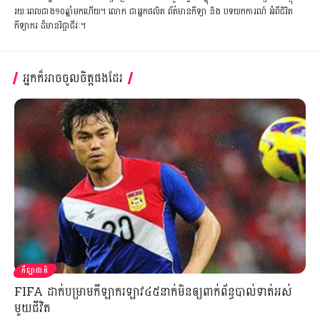
រយៈពេលជាង១០ឆ្នាំមកហើយ។ លោក ជាអ្នកផលិត ព័ត៌មានកីឡា និង បទយកការណ៍ អំពីជិវិត
កីឡាករ ដ៏មានវិជ្ជាជីវៈ។
អ្នកក៏អាចចូលចិត្តផងដែរ
កីឡាជាតិ
FIFA ដាក់បម្រាមកីឡាករឡាវ៤៥នាក់មិនឲ្យពាក់ព័ន្ធបាល់ទាត់អស់
មួយជីវិត