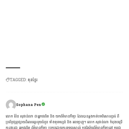
TAGGED:
គុនខ្មែរ
Sophana Pen
លោក ប៉ែន សុផាន់ណា ជាអ្នកផលិត និង យកព័ត៌មានកីឡា ដែលបានឆ្លងកាត់បទពិសោធខ្ពស់ ពី
ប្រព័ន្ធផ្សព្វផ្សាយដ៏លេចធ្លោមួយចំនួន ទាំងទូរទស្សន៍ និង អនឡាញ។ លោក សុផាន់ណា កំពុងបម្រើ
ការងារជា អ្នកផលិត ព័ត៌មានកីឡា ប្រកបដោយការទទួលស្គាល់ ក្នុងវិស័យព័ត៌មានកីឡានៅ កម្ពុជា