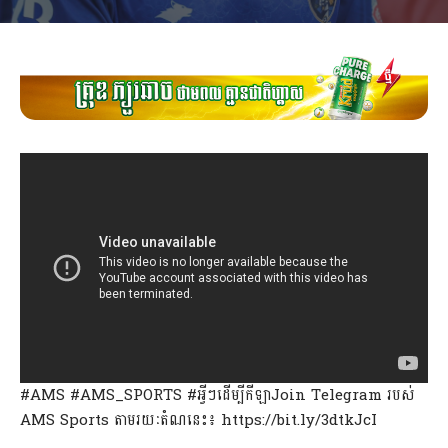
#AMS #AMS_SPORTS #អ្វីៗដើម្បីកីឡាJoin Telegram របស់
AMS Sports តាមរយៈតំណនេះ៖ https://bit.ly/3dtkJcI