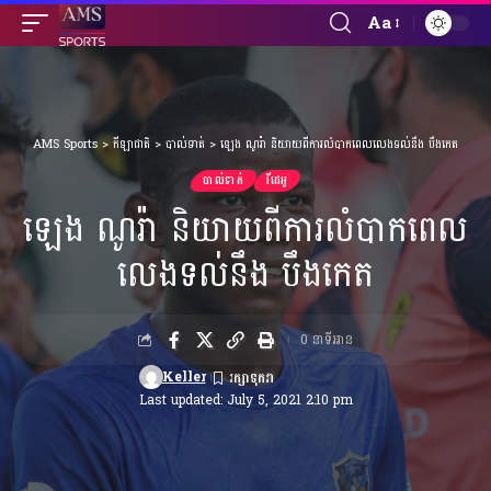
Aa
Font
Resizer
AMS Sports
>
កីឡាជាតិ
>
បាល់ទាត់
>
ឡេង ណូរ៉ា និយាយពីការលំបាកពេលលេងទល់នឹង បឹងកេត
បាល់ទាត់
វីដេអូ
ឡេង ណូរ៉ា និយាយពីការលំបាកពេល
លេងទល់នឹង បឹងកេត
0 នាទីអាន
Keller
Last updated: July 5, 2021 2:10 pm