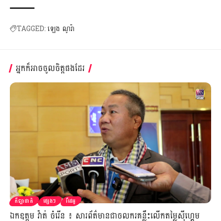
TAGGED:
ឡេង ណូរ៉ា
អ្នកក៏អាចចូលចិត្តផងដែរ
កីឡាជាតិ
ផ្សេងៗ
វីដេអូ
ឯកឧត្ដម វ៉ាត់ ចំរើន ៖ សារព័ត៌មានជាចលករគន្លឹះលើកតម្លៃស៊ីហ្គេម