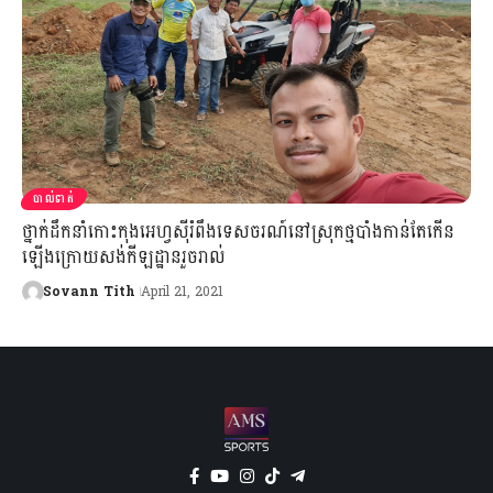
បាល់ទាត់
ថ្នាក់ដឹកនាំកោះកុងអេហ្វស៊ីរំពឹងទេសចរណ៍នៅស្រុកថ្មបាំងកាន់តែកើន
ឡើងក្រោយសង់កីឡដ្ឋានរួចរាល់
Sovann Tith
April 21, 2021