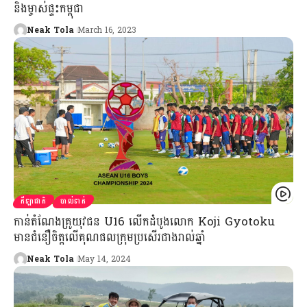
និងម្ចាស់ផ្ទះកម្ពុជា
Neak Tola
March 16, 2023
កីឡាជាតិ
បាល់ទាត់
កាន់តំណែងគ្រូយុវជន U16 លើកដំបូងលោក Koji Gyotoku
មានជំនឿចិត្តលើគុណផលក្រុមប្រសើរជាងរាល់ឆ្នាំ
Neak Tola
May 14, 2024