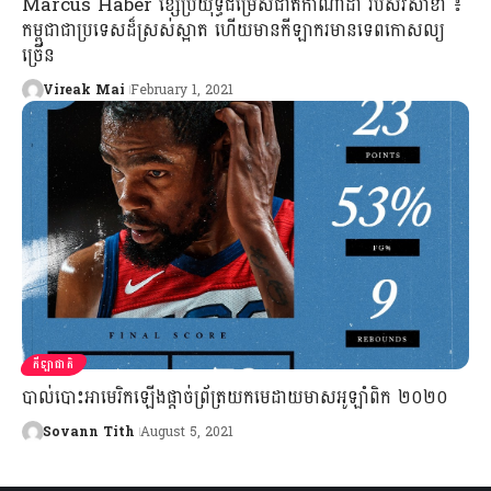
Marcus Haber ខ្សែប្រយុទ្ធជម្រើសជាតិកាណាដា របស់វិសាខា ៖
កម្ពុជាជាប្រទេសដ៏ស្រស់ស្អាត ហើយមានកីឡាករមានទេពកោសល្យ
ច្រើន
Vireak Mai
February 1, 2021
កីឡាជាតិ
បាល់បោះអាមេរិកឡើងផ្ដាច់ព្រ័ត្រយកមេដាយមាសអូឡាំពិក ២០២០
Sovann Tith
August 5, 2021