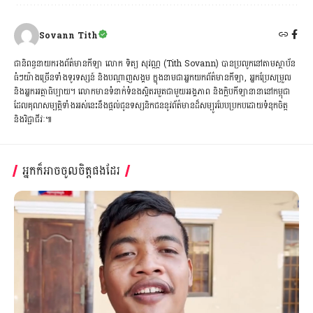
Sovann Tith
ជានិពន្ធនាយករងព័ត៌មានកីឡា លោក ទិត្យ សុវណ្ណ (Tith Sovann) បានប្រលូកនៅតាមស្ថាប័ន
ធំៗយ៉ាងច្រើនទាំងទូរទស្សន៍ និងបណ្ដាញសង្គម ក្នុងនាមជាអ្នកយកព័ត៌មានកីឡា, អ្នកប្រែសម្រួល
និងអ្នកអត្ថាធិប្បាយ។ លោកមានទំនាក់ទំនងស្អិតរមួតជាមួយអង្គភាព និងក្លិបកីឡានានានៅកម្ពុជា
ដែលគុណសម្បត្តិទាំងអស់នេះនឹងផ្ដល់ជូនទស្សនិកជននូវព័ត៌មានដ៏សម្បូរបែបប្រកបដោយទំនុកចិត្ត
និងវិជ្ជាជីវៈ៕
អ្នកក៏អាចចូលចិត្តផងដែរ