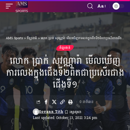
Aa
Font
Resizer
AMS Sports
>
កីឡាជាតិ
>
លោក ប្រាក់ សុវណ្ណារ៉ា មើលឃើញការលេងក្នុងជើងទី២ពិតជាប្រសើរជាងជើងទី១
កីឡាជាតិ
លោក ប្រាក់ សុវណ្ណារ៉ា មើលឃើញ
ការលេងក្នុងជើងទី២ពិតជាប្រសើរជាង
ជើងទី១
0 នាទីអាន
Sovann Tith
Last updated: October 13, 2021 3:24 pm