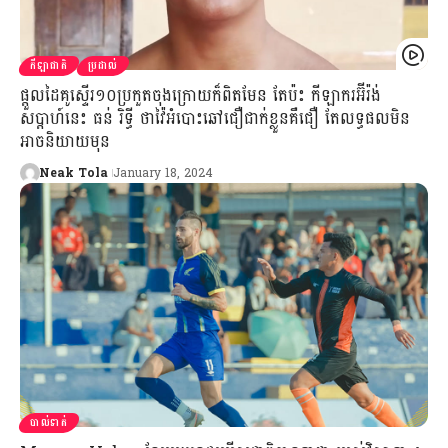
កីឡាជាតិ
ប្រដាល់
ផ្ដួលដៃគូស្ទើរ១០ប្រកួតចុងក្រោយក៏ពិតមែន តែប៉ះ កីឡាករអ៊ីរ៉ង់
សប្ដាហ៍នេះ ធន់ រិទ្ធី ថាវ៉ៃអំបោះឆៅជឿជាក់ខ្លួនគឺជឿ តែលទ្ធផលមិន
អាចនិយាយមុន
Neak Tola
January 18, 2024
បាល់ទាត់