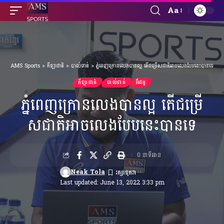
Aa
Font
Resizer
AMS Sports
>
កីឡាជាតិ
>
បាល់ទាត់
>
ភ្នំពេញក្រោនលេងបានល្អ តេីជម្រេីសជាតិអាចលេងបែបនេះបានទេ
កីឡាជាតិ
បាល់ទាត់
វីដេអូ
ភ្នំពេញក្រោនលេងបានល្អ តេីជម្រេី
សជាតិអាចលេងបែបនេះបានទេ
0 នាទីអាន
Neak Tola
Last updated: June 13, 2022 3:33 pm