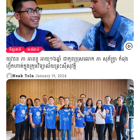
កីឡាជាតិ
បាល់ទាត់
យុវជន ភា អានន្ទ អាយុ១៦ឆ្នាំ ជាកូនប្រុសលោក ភា សុភ័ក្ត្រា កំពុង
ហ្វឹកហាត់​ក្នុងក្រុមវិទ្យាល័យព្រះស៊ីសុវត្ថិ
Neak Tola
January 19, 2024