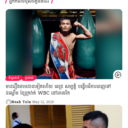
អ្នកក៏អាចចូលចិត្តផងដែរ
កីឡាជាតិ
ប្រដាល់
មានរឿងតាមដានទៀតហើយ ពេជ្រ សម្បត្តិ បង្ហើបពីការចេញទៅ
ដណ្ដើម ខ្សែក្រវាត់ WBC នៅអាមេរិក
Neak Tola
May 12, 2025