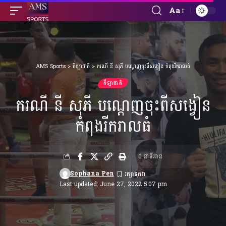
Aa
Font
Resizer
AMS Sports
>
កីឡាជាតិ
>
ករណី នី សុភី បណ្ដេញចុះពីសង្វៀន កំពុងរីករាលធំ
កីឡាជាតិ
ករណី នី សុភី បណ្ដេញចុះពីសង្វៀន
កំពុងរីករាលធំ
0 នាទីអាន
Sophana Pen
Last updated: June 27, 2022 5:07 pm