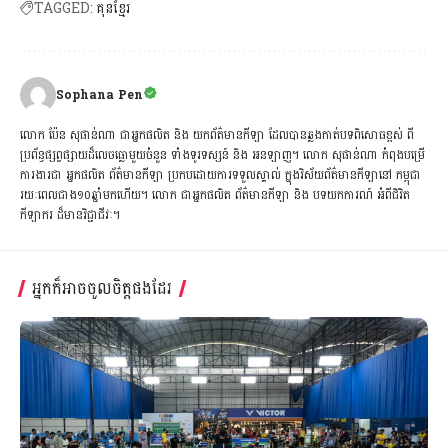
TAGGED:
គុនខ្មែរ
Sophana Pen
លោក ប៉ែន សុផាន់ណា ជាអ្នកផលិត និង យកព័ត៌មានកីឡា ដែលបានឆ្លងកាត់បទពិសោធខ្ពស់ ពី
ប្រព័ន្ធផ្សព្វផ្សាយដ៏លេចធ្លោមួយចំនួន ទាំងទូរទស្សន៍ និង អនឡាញ។ លោក សុផាន់ណា កំពុងបម្រើ
ការងារជា អ្នកផលិត ព័ត៌មានកីឡា ប្រកបដោយការទទួលស្គាល់ ក្នុងវិស័យព័ត៌មានកីឡានៅ កម្ពុជា
រយៈពេលជាង១០ឆ្នាំមកហើយ។ លោក ជាអ្នកផលិត ព័ត៌មានកីឡា និង បទយកការណ៍ អំពីជិវិត
កីឡាករ ដ៏មានវិជ្ជាជីវៈ។
អ្នកក៏អាចចូលចិត្តផងដែរ