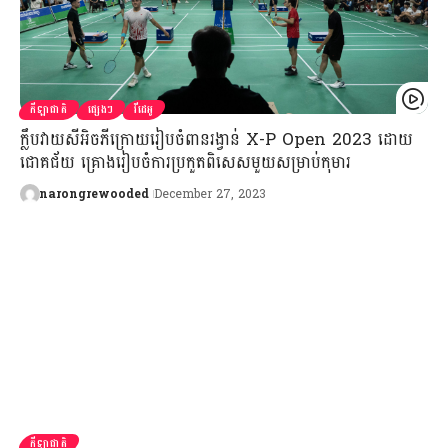
កីឡាជាតិ
ផ្សេងៗ
វីដេអូ
ក្លឹបវាយសីអិចភីក្រោយរៀបចំពានរង្វាន់ X-P Open 2023 ដោយ
ជោគជ័យ គ្រោងរៀបចំការប្រកួតពិសេសមួយសម្រាប់កុមារ
narongrewooded
December 27, 2023
កីឡាជាតិ