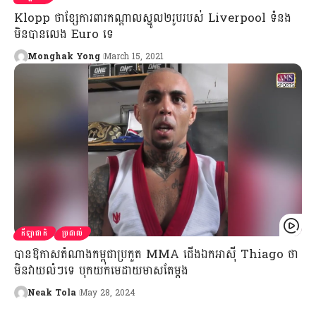
Klopp ថា​ខ្សែការពារ​កណ្ដាល​ស្នូល​២​រូប​របស់ Liverpool ទំនង​
មិន​បាន​លេង Euro ទេ
Monghak Yong
March 15, 2021
កីឡាជាតិ
ប្រដាល់
បានឱកាសតំណាងកម្ពុជាប្រកួត MMA ជើងឯកអាស៊ី Thiago ថា
មិនវាយលំៗទេ បុកយកមេដាយមាសតែម្ដង
Neak Tola
May 28, 2024