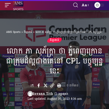
Aa
Font
Resizer
AMS Sports
>
កីឡាជាតិ
>
លោក ភា សុភ័ក្ត្រា ថា ភ្នំពេញក្រោនជាក្រុមដ៏ល្អជាងគេនៅ CPL បច្ចុប្បន្ននេះ
កីឡាជាតិ
លោក ភា សុភ័ក្ត្រា ថា ភ្នំពេញក្រោន
ជាក្រុមដ៏ល្អជាងគេនៅ CPL បច្ចុប្បន្ន
នេះ
0 នាទីអាន
Sovann Tith
Last updated: August 30, 2023 8:36 am