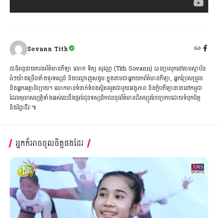
Sovann Tith
ជានិពន្ធនាយករងព័ត៌មានកីឡា លោក ទិត្យ សុវណ្ណ (Tith Sovann) បានប្រលូកនៅតាមស្ថាប័ន
ធំៗយ៉ាងច្រើនទាំងទូរទស្សន៍ និងបណ្ដាញសង្គម ក្នុងនាមជាអ្នកយកព័ត៌មានកីឡា, អ្នកប្រែសម្រួល
និងអ្នកអត្ថាធិប្បាយ។ លោកមានទំនាក់ទំនងស្អិតរមួតជាមួយអង្គភាព និងក្លិបកីឡានានានៅកម្ពុជា
ដែលគុណសម្បត្តិទាំងអស់នេះនឹងផ្ដល់ជូនទស្សនិកជននូវព័ត៌មានដ៏សម្បូរបែបប្រកបដោយទំនុកចិត្ត
និងវិជ្ជាជីវៈ៕
អ្នកក៏អាចចូលចិត្តផងដែរ