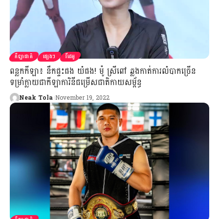
កីឡាជាតិ
ផ្សេងៗ
វីដេអូ
ពន្លកកីឡា៖ នឹកផ្ទះផង យំផង! ម៉ូ ស្រីពៅ ឆ្លងកាត់ការលំបាកច្រើន
ទម្រាំក្លាយជាកីឡាការិនីជម្រើសជាតិកាយសម្ព័ន្ធ
Neak Tola
November 19, 2022