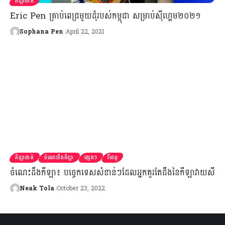
កីឡាជាតិ
Eric Pen គ្រាប់ពេជ្រមួយដុំរបស់កម្ពុជា សម្រាប់ស៊ីហ្គេម២០២១
Sophana Pen
April 22, 2021
កីឡាជាតិ
ចំណេះដឹងកីឡា
ផ្សេងៗ
វីដេអូ
ចំណេះដឹងកីឡា៖ បច្ចេកទេសសំខាន់ៗដែលអ្នកគួរតែដឹងនៃកីឡាវាយសី
Neak Tola
October 23, 2022