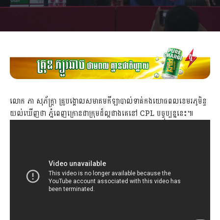
លោក ភា សុភ័ក្ត្រា គ្រូបង្គោលសមាគមកីឡាបាល់ទាត់កងយោធពលខេមរភូមិន្ទ
យល់ឃើញថា ភ្នំពេញក្រោនជាក្រុមដ៏ល្អជាងគេនៅ CPL បច្ចុប្បន្ននេះ៕