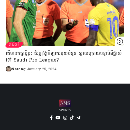
បាល់ទាត់
តើមានកត្តាអ្វីខ្លះ ជំរុញឱ្យកីឡាករមួយចំនួន ស្ដាយក្រោយបន្ទាប់ពីផ្លាស់
ទៅ Saudi Pro League?
Narong
January 25, 2024