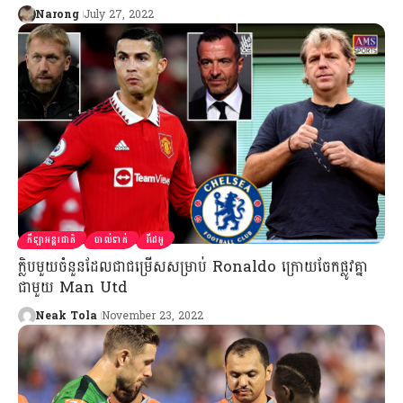
Narong
July 27, 2022
កីឡាអន្តរជាតិ
បាល់ទាត់
វីដេអូ
ក្លិបមួយចំនួនដែលជាជម្រើសសម្រាប់ Ronaldo ក្រោយចែកផ្លូវគ្នា
ជាមួយ Man Utd
Neak Tola
November 23, 2022