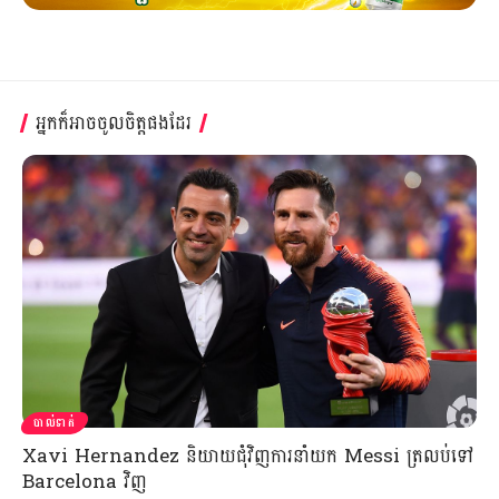
អ្នកក៏អាចចូលចិត្តផងដែរ
បាល់ទាត់
Xavi Hernandez និយាយជុំវិញការនាំយក Messi ត្រលប់ទៅ
Barcelona វិញ