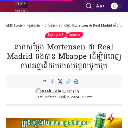
Aa
Font
Resizer
AMS Sports
>
កីឡាអន្តរជាតិ
>
បាល់ទាត់
>
តារាសម្ដែង Mortensen ថា Real Madrid ចង់បាន Mbappe ដើម្បីបំពេញភាពអត្មានិយមរបស់បុគ្គលមួយរូប
កីឡាអន្តរជាតិ
បាល់ទាត់
តារាសម្ដែង Mortensen ថា Real
Madrid ចង់បាន Mbappe ដើម្បីបំពេញ
ភាពអត្មានិយមរបស់បុគ្គលមួយរូប
Neak Tola
Last updated: April 2, 2024 1:02 pm