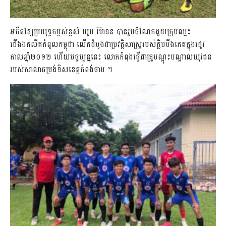
អតីតខ្សែប្រយុទ្ធកម្ពស់ខ្ពស់ យូប រ៉ម៉ាទន បានរួមចំណែកជួយក្រុមឈ្នះ
ជើងឯកលីគកំពូលកម្ពុជា លើកដំបូងជាប្រវត្តិសាស្រ្តរបស់ក្លិបបឹងកេតក្នុងរដូវ
កាលឆ្នាំ២០១២ ហើយបច្ចប្បន្ននេះ លោកកំពុងធ្វើជាគ្រូបណ្តុះបណ្តាលយុវជន
របស់សាលាតម្រង់ទិសខេត្តកំពង់ចាម ។