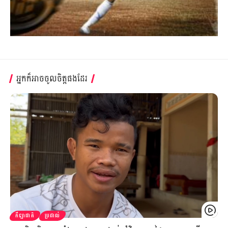
អ្នកក៏អាចចូលចិត្តផងដែរ
កីឡាជាតិ
ប្រដាល់