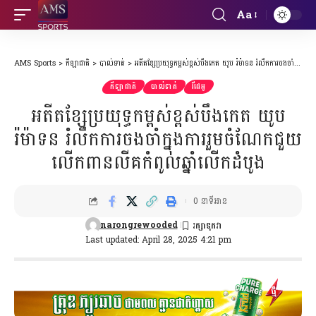
Aa
Font
Resizer
AMS Sports
>
កីឡាជាតិ
>
បាល់ទាត់
>
អតីតខ្សែប្រយុទ្ធកម្ពស់ខ្ពស់បឹងកេត យូប រ៉ម៉ាទន រំលឹកការចងចាំក្នុងការរួមចំណែកជួយលើកពានលីគកំពូលឆ្នាំលើកដំបូង
កីឡាជាតិ
បាល់ទាត់
វីដេអូ
អតីតខ្សែប្រយុទ្ធកម្ពស់ខ្ពស់បឹងកេត យូប
រ៉ម៉ាទន រំលឹកការចងចាំក្នុងការរួមចំណែកជួយ
លើកពានលីគកំពូលឆ្នាំលើកដំបូង
0 នាទីអាន
narongrewooded
Last updated: April 28, 2025 4:21 pm