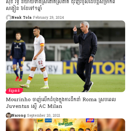
សុខ រិទ្ធ និយាយទាំងស្រងោតស្រងាត់ ជុំវិញរបួសដៃបន្តសម្រាកពី
សង្វៀន ៦ខែទៅ១ឆ្នាំ
Neak Tola
February 29, 2024
កីឡាជាតិ
Mourinho ចាញ់លើកដំបូងក្នុងការដឹកនាំ Roma ស្របពេល
Juventus ស្មើ AC Milan
Narong
September 20, 2021