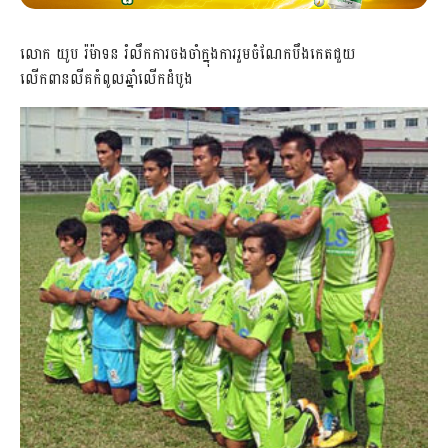
លោក យូប រ៉ម៉ាទន រំលឹកការចងចាំក្នុងការរួមចំណែកបឹងកេតជួយ
លើកពានលីគកំពូលឆ្នាំលើកដំបូង