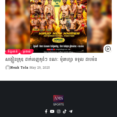
កីឡាជាតិ
ប្រដាល់
សង្វៀនគ្រុឌ ដាក់ចេញគូធំៗ ខណៈ ម៉ូតេហ្សា ទទួល ដាបម៉ន
Neak Tola
May 29, 2025