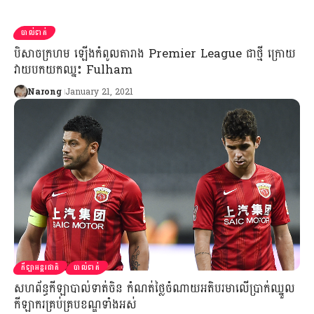
បាល់ទាត់
បិសាចក្រហម ឡើងកំពូលតារាង Premier League ជាថ្មី ក្រោយ
វាយបកយកឈ្នះ Fulham
Narong
January 21, 2021
កីឡាអន្តរជាតិ
បាល់ទាត់
សហព័ន្ធកីឡាបាល់ទាត់ចិន កំណត់ថ្លៃចំណាយអតិបរមាលើប្រាក់ឈ្នួល
កីឡាករគ្រប់គ្របខណ្ឌទាំងអស់