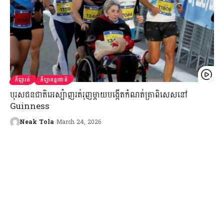
កីឡារត់
កីឡាអន្តរជាតិ
បុរសជនជាតិអេស្ប៉ាញរត់រុញម្ដាយបង្កើតកំណត់ត្រាពិសេសនៅ
Guinness
Neak Tola
March 24, 2026