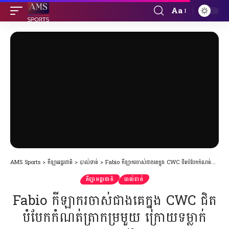
Aa
Font
Resizer
AMS Sports
>
កីឡាអន្តរជាតិ
>
បាល់ទាត់
>
Fabio កីឡាករចាស់ជាងគេក្នុង CWC ជិតបំបែកកំណត់ត្រាកម្រមួយ ក្រោយទម្លាក់ Inter Milan
កីឡាអន្តរជាតិ
បាល់ទាត់
Fabio កីឡាករចាស់ជាងគេក្នុង CWC ជិត
បំបែកកំណត់ត្រាកម្រមួយ ក្រោយទម្លាក់