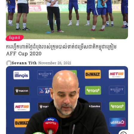
កីឡាជាតិ
ការហ្វឹកហាត់ថ្ងៃដំបូងរបស់ក្រុមបាល់ទាត់ជម្រើសជាតិកម្ពុជាត្រៀម
AFF Cup 2020
Sovann Tith
November 26, 2021