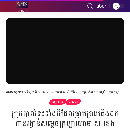
Aa
Font
Resizer
AMS Sports
>
កីឡាជាតិ
>
បាល់ទះ
>
ក្រុមបាល់ទះទាំងបីដែលធ្លាប់គ្រងជើងឯកពានរង្វាន់សម្ដេចក្រឡាហោម ស ខេង
កីឡាជាតិ
បាល់ទះ
ក្រុមបាល់ទះទាំងបីដែលធ្លាប់គ្រងជើងឯក
ពានរង្វាន់សម្ដេចក្រឡាហោម ស ខេង