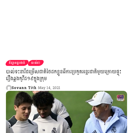
កីឡាអន្តរជាតិ
បាល់ទះ
បាល់ទះនារីជម្រើសជាតិថៃដកខ្លួនពីការប្រកួតអន្តរជាតិមួយក្រោយផ្ទុះ
រឿងឆ្លងកូវីដ១៩ក្នុងក្រុម
Sovann Tith
May 14, 2021