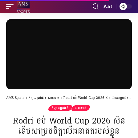
Aa
Font
Resizer
AMS Sports
>
កីឡាអន្តរជាតិ
>
បាល់ទាត់
>
Rodri ចប់ World Cup​ 2026 សិន ទើបសម្រេចចិត្តលើអនាគតរបស់ខ្លួន
កីឡាអន្តរជាតិ
បាល់ទាត់
Rodri ចប់ World Cup​ 2026 សិន
ទើបសម្រេចចិត្តលើអនាគតរបស់ខ្លួន