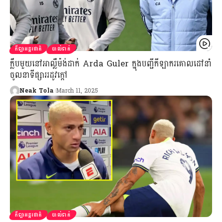
កីឡាអន្តរជាតិ
បាល់ទាត់
ក្លឹបមួយនៅអាល្លឺម៉ង់​ដាក់ Arda Guler ក្នុងបញ្ជីកីឡាករគោលដៅនាំ
ចូលនាទីផ្សាររដូវក្ដៅ
Neak Tola
March 11, 2025
កីឡាអន្តរជាតិ
បាល់ទាត់