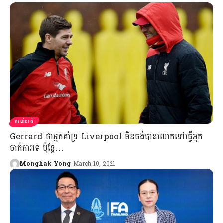
បាល់ទាត់
Gerrard ​ថា​អ្នក​គាំទ្រ Liverpool មិន​​ចង់​បាន​​លោក​ទៅ​​ធ្វើ​អ្នក
ចាត់ការ​ទេ ប៉ុន្តែ…
Monghak Yong
March 10, 2021