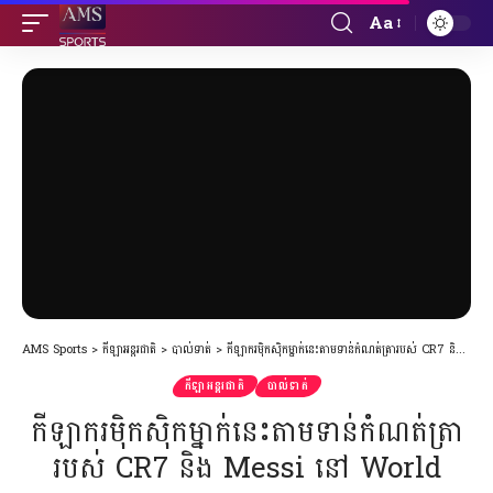
Aa
Font
Resizer
AMS Sports
>
កីឡាអន្តរជាតិ
>
បាល់ទាត់
>
កីឡាករម៉ិកស៊ិកម្នាក់នេះតាមទាន់កំណត់ត្រារបស់ CR7 និង Messi នៅ World Cup
កីឡាអន្តរជាតិ
បាល់ទាត់
កីឡាករម៉ិកស៊ិកម្នាក់នេះតាមទាន់កំណត់ត្រា
របស់ CR7 និង Messi នៅ World