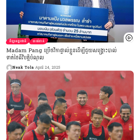
កីឡាអន្តរជាតិ
បាល់ទាត់
Madam Pang ប្រើថវិកាផ្ទាល់ខ្លួនដើម្បីជួយសង្គ្រោះបាល់
ទាត់ថៃពីវិបត្តិបំណុល
Neak Tola
April 24, 2025