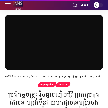
Aa
Font
Resizer
AMS Sports
>
កីឡាអន្តរជាតិ
>
បាល់ទាត់
>
ប្រតិកម្មចម្រុះពីបុគ្គលល្បីៗជុំវិញការប្រកួតដែលអាហ្សង់ទីនវាយបកផ្ដួលអេហ្ស៊ីបចុងម៉ោងយ៉ាងចម្រូងចម្រាស់
កីឡាអន្តរជាតិ
បាល់ទាត់
ប្រតិកម្មចម្រុះពីបុគ្គលល្បីៗជុំវិញការប្រកួត
ដែលអាហ្សង់ទីនវាយបកផ្ដួលអេហ្ស៊ីបចុង