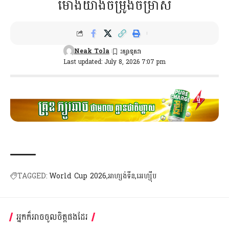
ម៉ោងយ៉ាងចម្រូងចម្រាស់
Neak Tola
Last updated: July 8, 2026 7:07 pm
TAGGED:
World Cup 2026
អាហ្សង់ទីន
អេហ្ស៊ីប
អ្នកក៏អាចចូលចិត្តផងដែរ