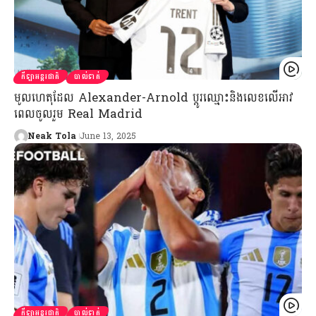
កីឡាអន្តរជាតិ
បាល់ទាត់
មូលហេតុដែល Alexander-Arnold ប្ដូរឈ្មោះនិងលេខលើអាវ
ពេលចូលរួម Real Madrid
Neak Tola
June 13, 2025
កីឡាអន្តរជាតិ
បាល់ទាត់