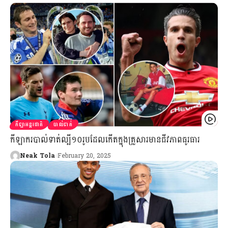
កីឡាអន្តរជាតិ
បាល់ទាត់
កីឡាករបាល់ទាត់ល្បី១០រូបដែលកើតក្នុងគ្រួសារមានជីវភាពធូរធារ
Neak Tola
February 20, 2025