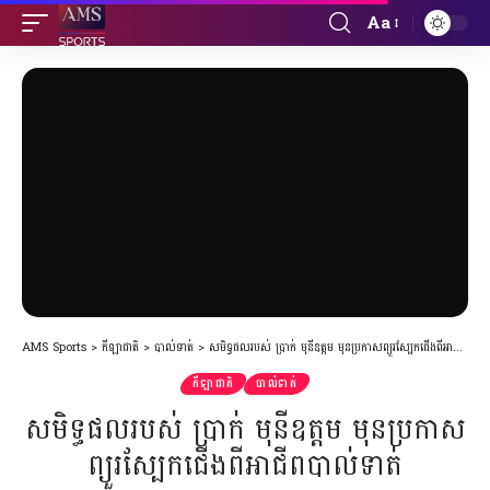
Aa
Font
Resizer
AMS Sports
>
កីឡាជាតិ
>
បាល់ទាត់
>
សមិទ្ធផលរបស់ ប្រាក់ មុនីឧត្តម មុនប្រកាសព្យួរស្បែកជើងពីអាជីពបាល់ទាត់
កីឡាជាតិ
បាល់ទាត់
សមិទ្ធផលរបស់ ប្រាក់ មុនីឧត្តម មុនប្រកាស
ព្យួរស្បែកជើងពីអាជីពបាល់ទាត់