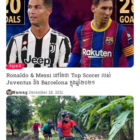
កីឡាជាតិ
Ronaldo & Messi នៅតែជា Top Scorer របស់
Juventus និង Barcelona ក្នុងឆ្នាំ២០២១
Narong
December 28, 2021