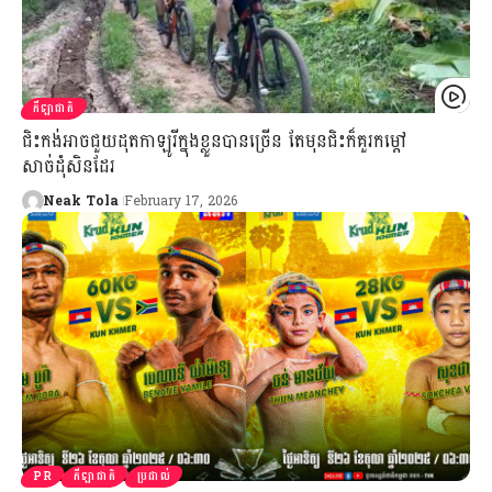
កីឡាជាតិ
ជិះកង់អាចជួយដុតកាឡូរីក្នុងខ្លួនបានច្រើន តែមុនជិះក៏គួរកម្ដៅ
សាច់ដុំសិនដែរ
Neak Tola
February 17, 2026
PR
កីឡាជាតិ
ប្រដាល់