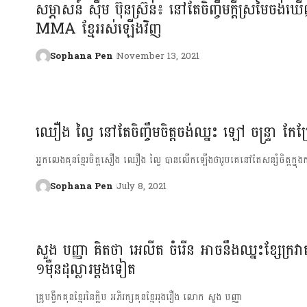
សម្ភាសន៍ ស៊ឹម ប៊ុនស្រ៊ន់៖ នៅតែចិញ្ចឹមក្ដីស្រមៃចង់
MMA ខ្មែររស់ឡើងវិញ
Sophana Pen
November 13, 2021
ឈឿង ល្វៃ នៅតែចិញ្ចឹមចិត្តចង់ឈ្នះ ឡៅ ចន្ទ្រា កែប្រែប
អ្នកលេងគុនខ្មែរចិត្តសឿង ឈឿង ល្វៃ បានលើកឡើងថារូបគេនៅតែសន្សំចិត្តក្នុងក
Sophana Pen
July 8, 2021
សួង បញ្ញា គិតថា អេលីត ចំរើន អាចនឹងឈ្នះខ្សែក្រ
១ម៉ឺនដុល្លារម្ដងទៀត
គ្រូបង្វឹក​គុន​ខ្មែរ​នៃ​ក្លិប​ អភិរក្ស​គុនខ្មែរ​រុង​រឿង លោក សួង បញ្ញា