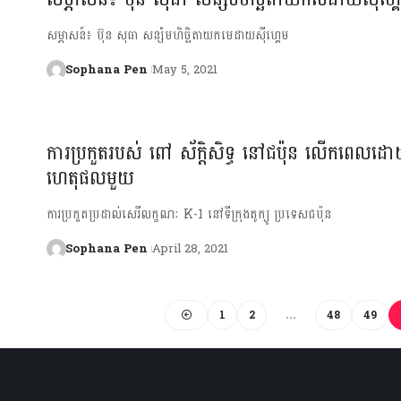
សម្ភាសន៍៖ ប៊ុន សុធា សន្សំមហិច្ឆិតាយកមេដាយស៊ីហ្គេម
Sophana Pen
May 5, 2021
ការ​ប្រកួតរបស់ ពៅ ស័ក្តិសិទ្ធ នៅជប៉ុន​ លើកពេល
ហេតុផលមួយ
ការប្រកួត​ប្រដាល់​សេរីលក្ខណៈ K-1 នៅទីក្រុង​តូក្យូ ប្រទេស​ជប៉ុន
Sophana Pen
April 28, 2021
1
2
…
48
49