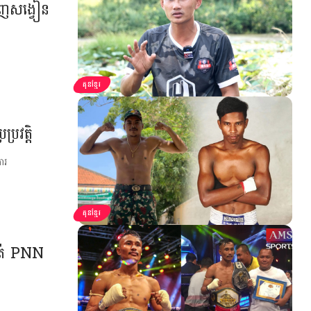
ឃើញសង្វៀន
គុនខ្មែរ
្រវត្តិ
ារ
គុនខ្មែរ
វាត់ PNN