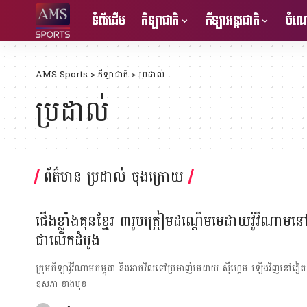
ទំព័រដើម
កីឡាជាតិ
កីឡាអន្តរជាតិ
ចំណេ
AMS Sports
>
កីឡាជាតិ
>
ប្រដាល់
ប្រដាល់
ព័ត៌មាន ប្រដាល់ ចុងក្រោយ
ជើង​ខ្លាំង​គុនខ្មែរ ៣រូប​ត្រៀម​ដណ្ដើមមេដាយវ៉ូវីណាមនៅ
ជាលើកដំបូង​
ក្រុម​កីឡាវ៉ូវីណាមកម្ពុជា នឹង​អាច​វិល​ទៅ​ប្រមាញ់មេដាយ​​ ស៊ីហ្គេម ឡើង​វិញនៅ
ឧសភា ខាង​មុខ