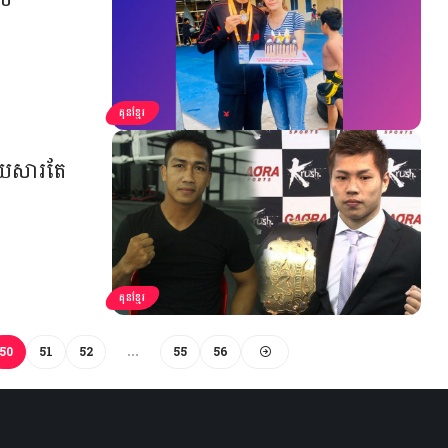
គុនខ្មែរ
ដោយសារតែ
គុនខ្មែរ
50
51
52
…
55
56