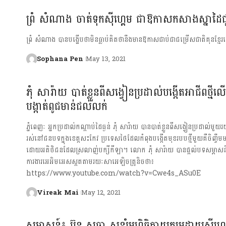
ព្រំ សំណាង ចាត់ទុកស៊ីហ្គេម ជាឱកាសកសាងស្នាដៃជ
ព្រំ សំណាង បានបង្ហើបថាមិនធ្លាប់គិតថានឹងមានឱកាសជាប់ជាជម្រើសជាតិគុនខ្ម
Sophana Pen
May 13, 2021
ភុំ សារ៉ាយ បាត់ខ្លួនពីសង្វៀនប្រដាល់បង្កើតអាជីពថ្មីល
បង្កាត់ពូជមាន់ជល់លក់
ភ្នំពេញៈ អ្នកប្រដាល់កណ្តាប់ដៃធ្ងន់ ភុំ សារ៉ាយ បានបាត់ខ្លួនពីសង្វៀនប្រដាល់មួ
រស់នៅជនបទក្នុងខេត្តសះកែវ ប្រទេសថៃដែលកំពុងបង្កើតមុខរបបថ្មីមួយគឺចិញ្ចឹ
ដោយអតិថិជនដែលស្រលាញ់បក្សីកីឡា។ លោក ភុំ សារ៉ាយ បានផ្ដល់បទសម្ភាសន៍
ការងារអេអិមអេសស្ពតតាមរយៈសាអេឡិចត្រូនិចថា៖​
https://www.youtube.com/watch?v=Cwe4s_ASu0E
Vireak Mai
May 12, 2021
សម្ភាសន៍៖ ប៊ុន សុធា សន្សំមហិច្ឆិតាយកមេដាយស៊ីហ្គ