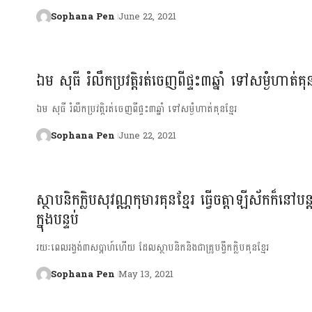
Sophana Pen
June 22, 2021
ឯម សុធី រំលឹកប្រវត្តិ​រត់ចេញពីផ្ទះ៣ឆ្នាំ ទៅសម្ងំហាត់គុន
ឯម សុធី រំលឹកប្រវត្តិ​រត់ចេញពីផ្ទះ៣ឆ្នាំ ទៅសម្ងំហាត់គុនខ្មែរ
Sophana Pen
June 22, 2021
ស្ថាបនិកក្លិបសុវណ្ណកុមារគុនខ្មែរ ធ្វើចត្តាឡីស័កក៏នៅបន្ត
ក្នុងបន្ទប់
រយៈពេលរង្វង់៣សប្ដាហ៍ហើយ ដែលស្ថាបនិកនិងជាគ្រូបង្វឹកក្លិបគុនខ្មែរ
Sophana Pen
May 13, 2021