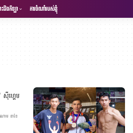
ះដឹងកីឡា
ការចំណាំរបស់ខ្ញុំ
 ស៊ីហ្គេម
វៀតណាម នាខែ​