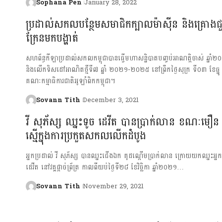
Sophana Pen
January 28, 2022
ប្រដាល់សកលបន្ថែមសមាជិកក្បាលម៉ាស៊ីន និងគ្រោងជួ
ក្រែនមកបង្ហាត់
សហព័ន្ធកីឡាប្រដាល់សកលកម្ពុជាបានធ្វើមហាសន្និបាតបញ្ចប់អាណត្តិចាស់ ឆ្ន
និងលើកទិសដៅអាណិតថ្មីទី៧ ឆ្នាំ ២០២១-២០២៥ នៅព្រឹកថ្ងៃសុក្រ ទី០៣ ខែធ្នូ ន
គណៈកម្មាធិការជាតិអូឡាំពិកកម្ពុជា។
Sovann Tith
December 3, 2021
វី សុភ័ស្ស ឈ្នះទូច ដេវីត បានប្រាក់លាន ខណៈមឿន
ស្មើក្នុងការប្រកួតសកលលើកដំបូង
អ្នកប្រដាល់ វី សុភ័ស្ស បានឈ្នះជើងឯក គូដណ្តើមប្រាក់លាន ក្រោយយកឈ្នះអ្នក
ដេវីត នៅវគ្គផ្តាច់ព្រ័ត្រ កាលពីយប់ថ្ងៃទី២៨ ខែវិច្ឆិកា ឆ្នាំ២០២១…
Sovann Tith
November 29, 2021