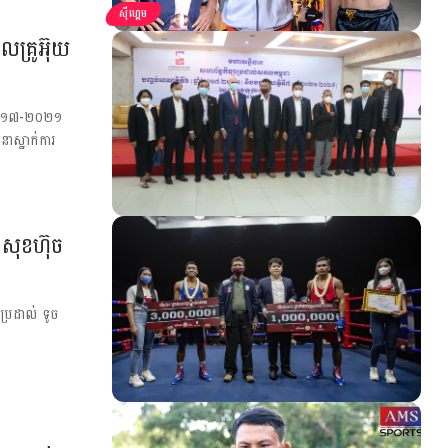
ស៊ីហ្គេម
លគ្រូអ៊ុយ
ាំ២០១៧-២០២១
ាស្នាក់ការ
 សុខហ៊ុច
ប្រដាល់ ទូច