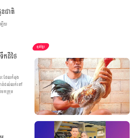
ូនជាតិ
ែរឡើយ
គុនខ្មែរ
ើទឹកដីថៃ
យរយៈដែលកំពុង
មមាន់ជល់លក់ទៅ
មកក្រុម
េម