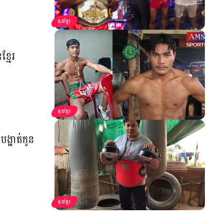
គុនខ្មែរ
ខ្មែរ
គុនខ្មែរ
បង្ហាត់កូន
គុនខ្មែរ