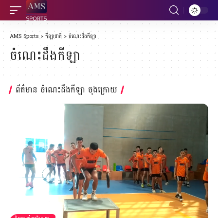
AMS Sports
>
កីឡាជាតិ
>
ចំណេះដឹងកីឡា
ចំណេះដឹងកីឡា
ព័ត៌មាន ចំណេះដឹងកីឡា ចុងក្រោយ