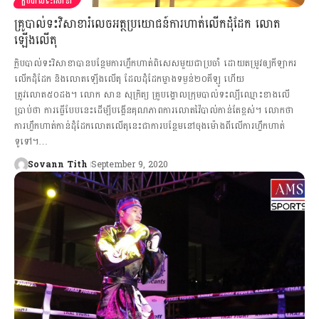
ក្លិបបាល់ទះវិសាខា
គ្រូបាល់ទះវិសាខារំលេចអត្ថប្រយោជន៍ការហាត់លើកដុំដែក លោត
ឡើងលើតុ
ក្លិបបាល់ទះវិសាខាបានបន្ថែមការហ្វឹកហាត់ពិសេសមួយជាប្រចាំ ដោយតម្រូវឲ្យកីឡាករ
លើកដុំដែក និងលោតឡើងលើតុ ដែលដុំដែកម្ខាងទម្ងន់២០គីឡូ ហើយ
ត្រូវលោត៥០ដង។ លោក សាន សុក្រិត្យ គ្រូបង្គោលក្រុមបាល់ទះល្បីឈ្មោះខាងលើ
ប្រាប់ថា ការធ្វើបែបនេះដើម្បីបង្កើនគុណភាពការលោតវ៉ៃបាល់កាន់តែខ្ពស់។ លោកថា
ការហ្វឹកហាត់កាន់ដុំដែកលោតលើតុនេះជាការបន្ថែមនៅចុងម៉ោងពីលើការហ្វឹកហាត់
ទូទៅ។…
Sovann Tith
September 9, 2020