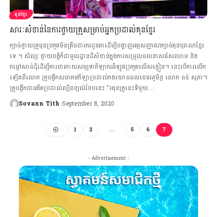
គុនខ្មែរ
សារៈសំខាន់នៃការថ្វាយគ្រូសម្រាប់អ្នកប្រដាល់គុនខ្មែរ
ក្បាច់ថ្វាយគ្រូមុនប្រកួតមិនត្រឹមជាកេរដូនតាដើម្បីបង្ហាញអត្តសញ្ញាណក្បាច់គុនបុរាណខ្មែរ
ទេ ។ សិល្បៈថ្វាយបង្គំក៏ជាមូលដ្ឋានដ៏សំខាន់ក្នុងការសម្រួលចលនាសរសៃឈាម និង
កម្ដៅសាច់ដុំដើម្បីការពារកាយសម្បទាកីឡាករអំឡុងប្រកួតលើសង្វៀន។ នេះបើការលើក
ឡើងពីលោក គ្រូបង្វឹកសមាគមកីឡាប្រដាល់កងយោធពលខេមរភូមិន្ទ លោក ធន់ សុភា។
គ្រូបង្វឹកជាអតីតប្រដាល់ល្បីពន្យល់បែបនេះ "៖គុនគ្រូនេះទីមួយ…
Sovann Tith
September 8, 2020
1
2
…
5
6
7
- Advertisement -