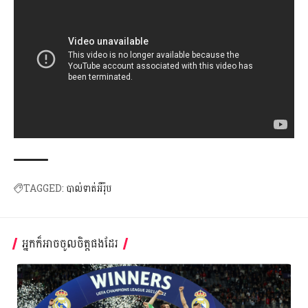
TAGGED:
បាល់ទាត់អឺរ៉ុប
អ្នកក៏អាចចូលចិត្តផងដែរ