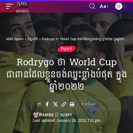
Aa
Font
Resizer
AMS Sports
>
កីឡាជាតិ
>
Rodrygo ថា World Cup ជាពានដែលខ្លួនចង់ឈ្នះខ្លាំងបំផុត ក្នុងឆ្នាំ២០២២
កីឡាជាតិ
Rodrygo ថា World Cup
ជាពានដែលខ្លួនចង់ឈ្នះខ្លាំងបំផុត ក្នុង
ឆ្នាំ២០២២
0 នាទីអាន
Narong
Last updated: January 26, 2022 7:12 pm