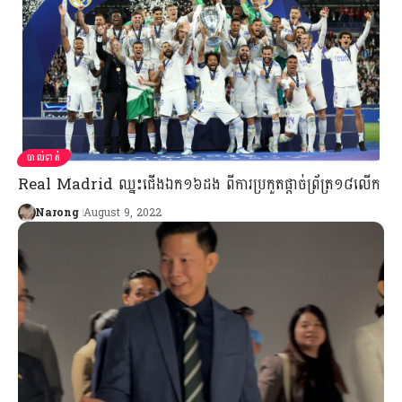
បាល់ទាត់
Real Madrid ឈ្នះជើងឯក១៦ដង ពីការប្រកួតផ្ដាច់ព្រ័ត្រ១៨លើក
Narong
August 9, 2022