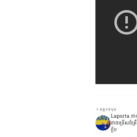
អត្ថបទមុន
Laporta ថា
ជាជម្រើសដ៏ត្រ
ក្លិប