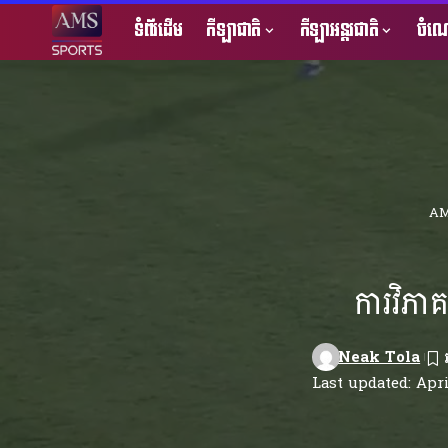
ទំព័រដើម
កីឡាជាតិ
កីឡាអន្តរជាតិ
ចំណេ
AM
ការវិភា
Neak Tola
Last updated: Apri