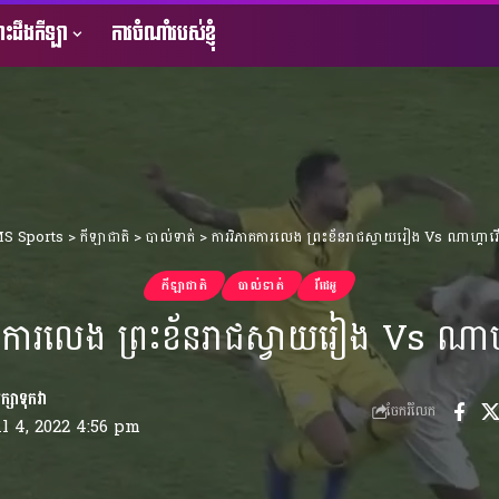
ះដឹងកីឡា
ការចំណាំរបស់ខ្ញុំ
S Sports
>
កីឡាជាតិ
>
បាល់ទាត់
>
ការវិភាគការលេង ព្រះខ័នរាជស្វាយរៀង Vs ណាហ្គាវ
កីឡាជាតិ
បាល់ទាត់
វីដេអូ
គការលេង ព្រះខ័នរាជស្វាយរៀង Vs ណាហ
ចែករំលែក
l 4, 2022 4:56 pm