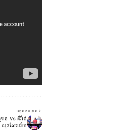
អត្ថបទបន្ទាប់
រោន Vs គីរីវង់
សុខសែនជ័យ