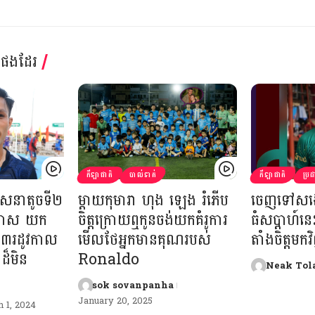
្តផងដែរ
កីឡាជាតិ
បាល់ទាត់
កីឡាជាតិ
ប្រ
សេនាតូចទី២
ម្តាយកុមារា ហុង ឡេង រំភើប
ចេញទៅសង្
អាកាស យក
ចិត្តក្រោយឮកូនចង់យកគំរូការ
ធំសប្ដាហ៍
ក ៣រដូវកាល
មើលថែអ្នកមានគុណរបស់
តាំងចិត្តមក
ដ៏មិន
Ronaldo
Neak Tol
sok sovanpanha
January 20, 2025
 1, 2024