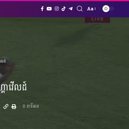
Aa
Font
Resizer
ើលដ៍
្គាវើលដ៍
0 នាទីអាន