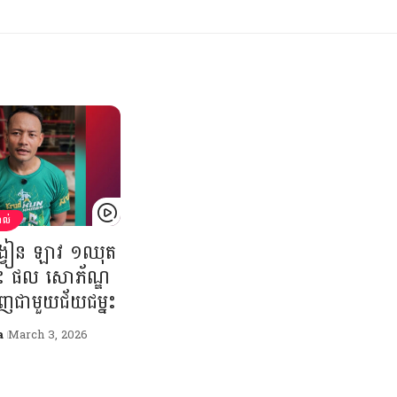
ដាល់
វៀន ឡាវ ១ឈុត
នេះ ផល សោភ័ណ្ឌ
វិញជាមួយជ័យជម្នះ
a
March 3, 2026