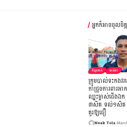
អ្នកក៏អាចចូលចិត
កីឡាជាតិ
បាល់ទះ
ក្រុមបាល់ទះកងវរ
កាំជ្រូចការពារ
ឈ្នះម្ចាស់ជើងឯ
៣សិត ទល់១សិត 
គួរឱ្យជឿ
Neak Tola
March