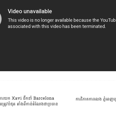
ការយក Xavi ដឹកនាំ Barcelona
ការវិភាគការលេង ភ្នំពេញក្
ឹមត្រូវបំផុត តាំងពីកាន់តំណែងជាប្រធាន