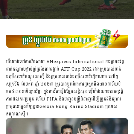
បើយោងទៅតាមវិបសាយ VNexpress International ការប្រកួតវគ្គ
ពាក់កណ្តាលផ្តាច់ព្រ័ត្រនៃពានរង្វាន់ AFF Cup 2022 រវាងក្រុមបាល់ទាត់
ជម្រើសជាតិឥណ្ឌូណេស៊ី និងក្រុមបាល់ទាត់ជម្រើសជាតិវៀតណាម នៅថ្ងៃ
សុក្រទី៦ ខែមករា ឆ្នាំ ២០២៣ ត្រូវបានប្ដូរម៉ោងការប្រកួតពី៧:៣០នាទីយប់
មក៤:៣០នាទីល្ងាចវិញ ក្នុងការរឹតបន្តឹងផ្នែកសន្តិសុខ ធ្វើយ៉ាងណាធានាសុវត្តិ
ភាពដល់ការប្រកួត ហើយ FIFA នឹងបញ្ជូនមន្ត្រីជំនាញដើម្បីត្រួតពិនិត្យការ
ប្រកួតនៅក្នុងកីឡដ្ឋានGelora Bung Karno Stadium ប្រទេស
ឥណ្ឌូណេស៊ី។