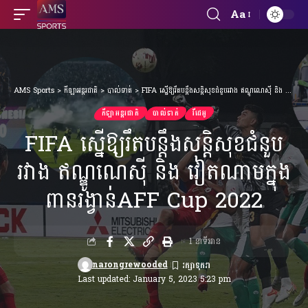
Aa
Font
Resizer
AMS Sports
>
កីឡាអន្តរជាតិ
>
បាល់ទាត់
>
FIFA ស្នើឱ្យរឹតបន្តឹងសន្តិសុខជំនួបរវាង ឥណ្ឌូណេស៊ី និង វៀតណាមក្នុងពានរង្វាន់AFF Cup 2022
កីឡាអន្តរជាតិ
បាល់ទាត់
វីដេអូ
FIFA ស្នើឱ្យរឹតបន្តឹងសន្តិសុខជំនួប
រវាង ឥណ្ឌូណេស៊ី និង វៀតណាមក្នុង
ពានរង្វាន់AFF Cup 2022
1 នាទីអាន
narongrewooded
Last updated: January 5, 2023 5:23 pm