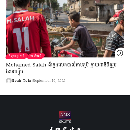
កីឡាអន្តរជាតិ
បាល់ទាត់
Mohamed Salah ពីក្មេងលេងបាល់តាមភូមិ ក្លាយជានិមិត្តរូប
នៃអេហ្ស៊ីប
Neak Tola
September 10, 2025