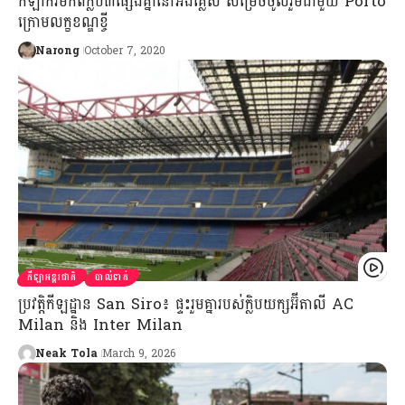
កីឡាករមកពីក្លិប៣ផ្សេងគ្នានៅអង់គ្លេស សម្រេចចូលរួមជាមួយ Porto
ក្រោមលក្ខខណ្ឌខ្ចី
Narong
October 7, 2020
កីឡាអន្តរជាតិ
បាល់ទាត់
ប្រវត្តិកីឡដ្ឋាន San Siro៖ ផ្ទះរួមគ្នារបស់ក្លិបយក្សអ៊ីតាលី AC
Milan និង Inter Milan
Neak Tola
March 9, 2026