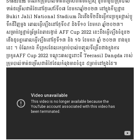
Stadium ចំណែកក្រុមបាល់ទាត់ជម្រើសជាតិម៉ាឡេស៊ី ជួបជាមួយក្រុមបាល់
ទាត់ជម្រើសជាតិថៃនៅថ្ងៃសៅរ៍ទី០៧ ខែមករាឆ្នាំ២០២៣ នៅក្នុងកីឡដ្ឋាន
Bukit Jalil National Stadium រីឯជើងទី២នឹងធ្វើការប្រកួតផ្លាស់ប្ដូ
ទឹកដីវិញម្ដង ពោលធ្វើឡើងនៅថ្ងៃទី០៩ និងទី១០ ខែមករា ឆ្នាំ២០២៣។
សម្រាប់វគ្គផ្ដាច់ព្រ័ត្រនៃពានរង្វាន់ AFF Cup 2022 នេះនឹងធ្វើឡើងចំនួន២
ជើងដូចគ្នាពោលធ្វើឡើងនៅថ្ងៃទី១៣ និង ១៦ ខែមករា ឆ្នាំ ២០២៣ ខាងមុខ
នេះ ។ ចំណែកឯ កីឡាករដែលរកគ្រាប់បាល់បញ្ចូលទីច្រើនជាងក្នុងការ
ប្រកួតAFF Cup 2022 បណ្ដុះអាសន្ននោះគឺ Teerasil Dangda របស់
ក្រុមបាល់ទាត់ជម្រើសជាតិថៃដែលកំពុងមានចំនួន ៥គ្រាប់នៅក្នុងដៃ៕