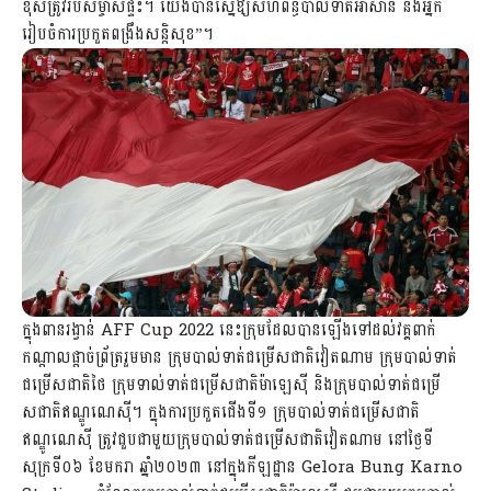
ខុសត្រូវរបស់ម្ចាស់ផ្ទះ។ យើងបានស្នើឱ្យសហព័ន្ធបាល់ទាត់អាស៊ាន និងអ្នក
រៀបចំការប្រកួតពង្រឹងសន្តិសុខ”។
ក្នុងពានរង្វាន់ AFF Cup 2022 នេះក្រុមដែលបានឡើងទៅដល់វគ្គពាក់
កណ្ដាលផ្ដាច់ព្រ័ត្ររួមមាន ក្រុមបាល់ទាត់ជម្រើសជាតិវៀតណាម ក្រុមបាល់ទាត់
ជម្រើសជាតិថៃ ក្រុមទាល់ទាត់ជម្រើសជាតិម៉ាឡេស៊ី និងក្រុមបាល់ទាត់ជម្រើ
សជាតិឥណ្ឌូណេស៊ី។ ក្នុងការប្រកួតជើងទី១ ក្រុមបាល់ទាត់ជម្រើសជាតិ
ឥណ្ឌូណេស៊ី ត្រូវជួបជាមួយក្រុមបាល់ទាត់ជម្រើសជាតិវៀតណាម នៅថ្ងៃទី
សុក្រទី០៦ ខែមករា ឆ្នាំ២០២៣ នៅក្នុងកីឡដ្ឋាន Gelora Bung Karno