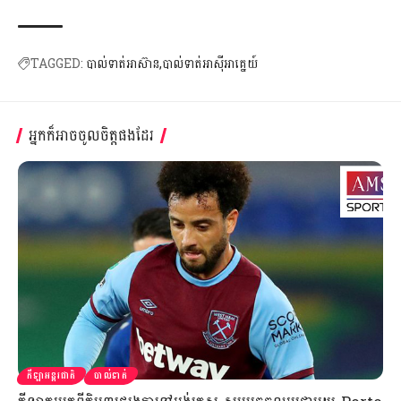
TAGGED:
បាល់ទាត់អាស៊ាន
បាល់ទាត់អាស៊ីអាគ្នេយ៍
អ្នកក៏អាចចូលចិត្តផងដែរ
កីឡាអន្តរជាតិ
បាល់ទាត់