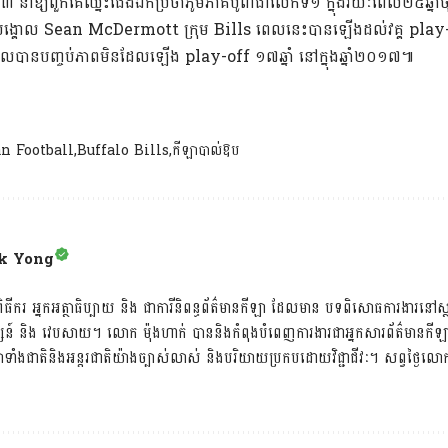
នាំឱ្យពួកគេឈ្នះជើងឯកប្រចាំភូមិភាគបូព៌ាជា​លើក​ទី​១​ ក្នុងរយៈពេល​២៥​ឆ្នា
គ្រូបង្គោល Sean McDermott ក្រុម Bills ពេលនេះបានឡើងដល់វគ្គ play-
ែលបានបញ្ចប់ភាពមិនដែលឡើង play-off ១៧ឆ្នាំ នៅក្នុងឆ្នាំ២០១៧៕
n Football
Buffalo Bills
កីឡាបាល់ឱប
k Yong
ធីករ អ្នកអត្ថាធិប្បាយ និង ជាការីនិពន្ធព័ត៌មានកីឡា ដែលមាន បទពិសោធការងារនៅស្ថា
ទស្សន៍ និង វេបសាយ។ លោក ម៉ុងហាក់ បាននិងកំពុងបំពេញការងារជាអ្នកសារព័ត៌មានក
ងជាតិនិងអន្តរជាតិយ៉ាងច្បាស់លាស់ និងបរិយាយប្រកបដោយវិជ្ជាជីវៈ។ សព្វថ្ងៃ​លោកជ