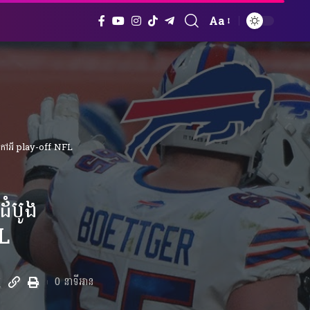
Aa
Font
Resizer
់កៅអី play-off NFL
ំបូង
FL
0 នាទីអាន