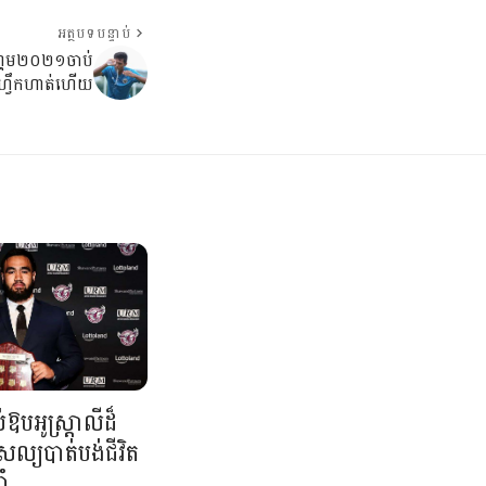
អត្ថបទបន្ទាប់
ីហ្គេម២០២១ចាប់
មហ្វឹកហាត់ហើយ
ឱបអូស្ត្រាលីដ៏
ល្យបាត់បង់ជីវិត
ាំ