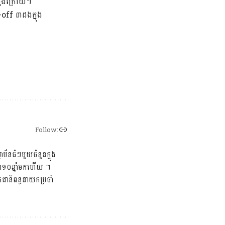
ំចុងក្រោយ។
off ៣ដងក្នុង
Follow:
ប័នធំៗមួយចំនួនក្នុង
ីឡា១០ឆ្នាំមកហើយ ។
ា​និពន្ធនាយកប្រចាំ