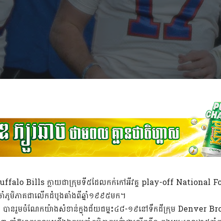
 Buffalo Bills ក្លាយជាក្រុមទី៥ដែលកក់កៅអីវគ្គ play-off National
រចាំភូមិភាគជាលើកដំបូងតាំងពីឆ្នាំ១៩៩៥មក។
ានរួមចំណែកយ៉ាងសំខាន់ក្នុងជ័យជម្នះ៤៨-១៩នៅទឹកដីក្រុម Denver Bron