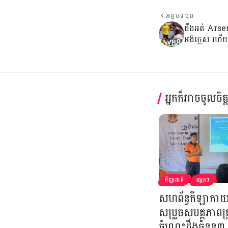
អត្ថបទមុន
ដឹងអត់ Arsena
អង់គ្លេស ហើយ
អ្នកក៏អាចចូលចិត
កីឡាជាតិ
ផ្សេងៗ
សហព័ន្ធកីឡាកាយសម្
សម្រួចសមត្ថភាពគ
ចំណេះដឹងចំនួន៣