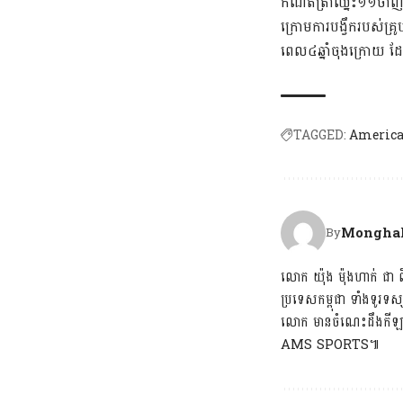
កំណត់ត្រាឈ្នះ១១ចាញ់៣ 
ក្រោមការបង្វឹករបស់
ពេល៤ឆ្នាំចុងក្រោយ ដ
TAGGED:
America
Mongha
By
លោក យ៉ុង ម៉ុងហាក់ ជា ពិ
ប្រទេសកម្ពុជា ទាំងទូរ
លោក មានចំណេះដឹងកីឡាទាំ
AMS SPORTS៕