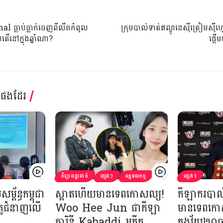
l ធ្លាប់ធ្លាក់ចេញពីលីគកំពូល
ក្រុមបាល់ទាត់ឥណ្ឌូនេស៊ីត្រៀមស៊
តើនៅក្នុងឆ្នាំណា?
ផ្ដើ
្តផងដែរ
កីឡាអន្តរជាតិ
ផ្សេងៗ
អត្តពលកម្ម
ផ្សេងៗ
ព័ន្ធកម្ពុជា
ស្អាតហើយមានទេពកោសល្យ!
កីឡាករបាល់
្រូជំនាញលើ
Woo Hee Jun ជាកីឡា
មានទេពកោស
ការិនី Kabaddi អតីត​
ក្នុងវ័យ២០ឆ្ន