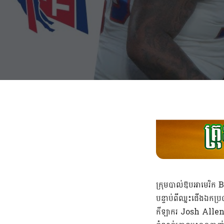
ក្រុមបាល់ឱបអាមេរិក
បន្ទាប់ពីឈ្នះជើងឯកប្
កីឡាករ Josh Allen ប