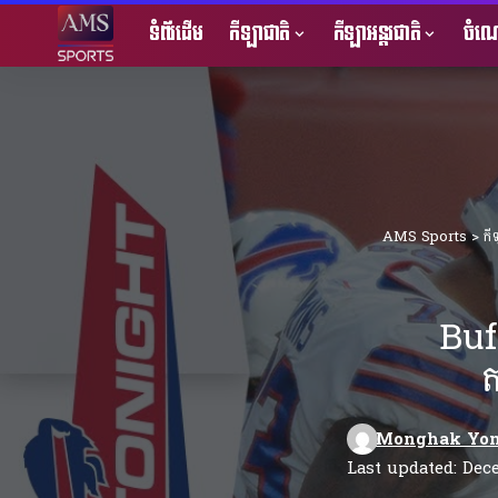
ទំព័រដើម
កីឡាជាតិ
កីឡាអន្តរជាតិ
ចំណេ
AMS Sports
>
កី
Buf
ត
Monghak Yo
Last updated: Dec