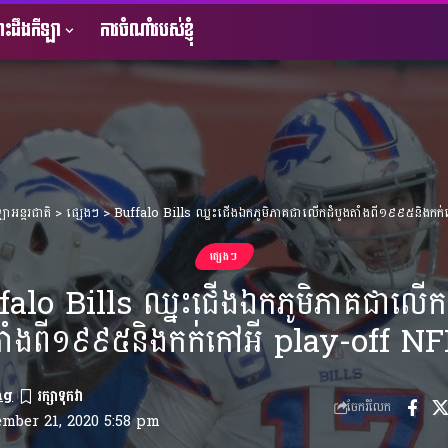
ះដឹងកីឡា
ការចំណាំរបស់ខ្ញុំ
ឡាអន្តរជាតិ
>
ផ្សេងៗ
>
Buffalo Bills ឈ្នះជើងឯកភូមិភាគជាលើកដំបូងតាំងពី១៩៩៥និងកក
ផ្សេងៗ
falo Bills ឈ្នះជើងឯកភូមិភាគជាលើកដ
ាំងពី១៩៩៥និងកក់កៅអី play-off N
ng
ចែករំលែក
ember 21, 2020 5:58 pm