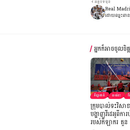
អត្ថបទមុន
Real Madrid 
ដោយឈ្នះពាន១
អ្នកក៏អាចចូលចិត
កីឡាជាតិ
បាល់ទះ
វី
ក្រុមបាល់ទះវិសា
បង្ហាញវីដេអូពីការ
របស់កីឡាករ គួន ម