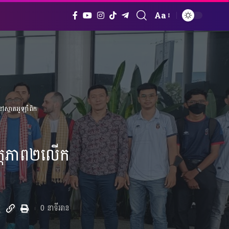
Aa
Font
Resizer
ៅស្តាតអូឡាំពិក
ិត្តភាព២លើក
0 នាទីអាន