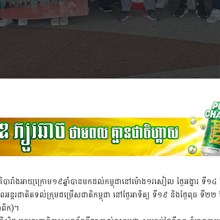
ិបារាំងអាយុក្រោម១៩ឆ្នាំបានមកដល់កម្ពុជានៅម៉ោង១រសៀល ថ្ងៃអង្គារ ទី១៤ ខ
ភាពអន្តរជាតិតទល់ក្រុមជម្រើសជាតិកម្ពុជា នៅថ្ងៃអាទិត្យ ទី១៩ និងថ្ងៃពុធ ទី២២ ខ
ាំពិក)។