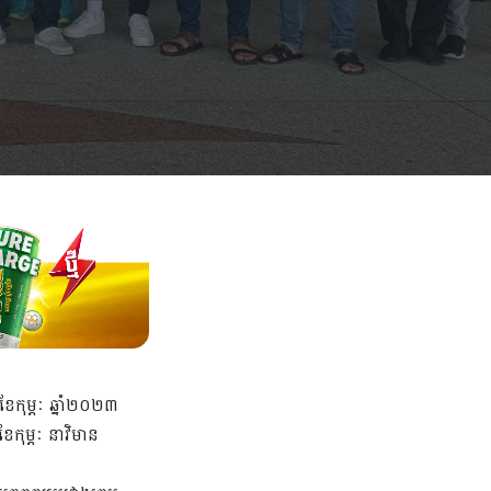
ែកុម្ភៈ ឆ្នាំ២០២៣
ែកុម្ភៈ នាវិមាន