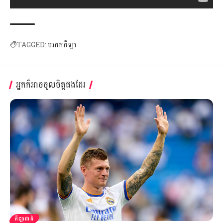
TAGGED:
មរតកកីឡា
អ្នកក៏អាចចូលចិត្តផងដែរ
កីឡាជាតិ