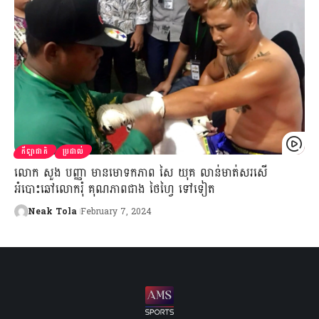
កីឡាជាតិ
ប្រដាល់
លោក សួង បញ្ញា មានមោទកភាព សៃ យុគ លាន់មាត់សរសើ
អំបោះឆៅលោករុំ គុណភាពជាង ថៃហ្វៃ ទៅទៀត
Neak Tola
February 7, 2024