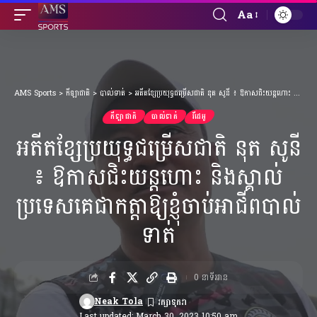
Aa
Font
Resizer
AMS Sports
>
កីឡាជាតិ
>
បាល់ទាត់
>
អតីតខ្សែប្រយុទ្ធជម្រើសជាតិ នុត សូនី ៖ ឱកាសជិះយន្ដហោះ និងស្គាល់ប្រទេសគេជាកត្តាឱ្យខ្ញុំចាប់អាជីពបាល់ទាត់
កីឡាជាតិ
បាល់ទាត់
វីដេអូ
អតីតខ្សែប្រយុទ្ធជម្រើសជាតិ នុត សូនី
៖ ឱកាសជិះយន្ដហោះ និងស្គាល់
ប្រទេសគេជាកត្តាឱ្យខ្ញុំចាប់អាជីពបាល់
ទាត់
0 នាទីអាន
Neak Tola
Last updated: March 30, 2023 10:50 am