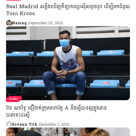
Real Madrid សម្លឹងឃើញកីឡាករប្រេស៊ីលមួយរូប ដើម្បីមកជំនួស
Toni Kroos
Narong
September 29, 2022
បាល់ទះ
ប៊ន ណារិទ្ធ ជឿជាក់ក្រុមមហាផ្ទៃ A នឹងធ្វើបានល្អក្នុងពាន
បាល់ទះ៤ស្មើ
Sovann Tith
December 1, 2021