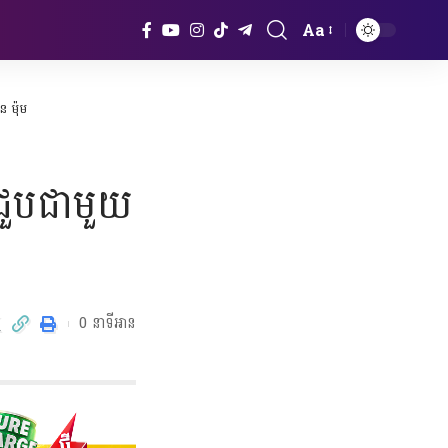
Aa
Font
Resizer
ន ម៉ុម
្យជួបជាមួយ
0 នាទីអាន