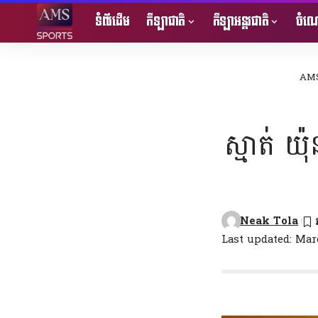
ទំព័រដើម
កីឡាជាតិ
កីឡាអន្តរជាតិ
ចំណេ
AMS
ស្មាត់ យ៉
Neak Tola
Last updated: Mar