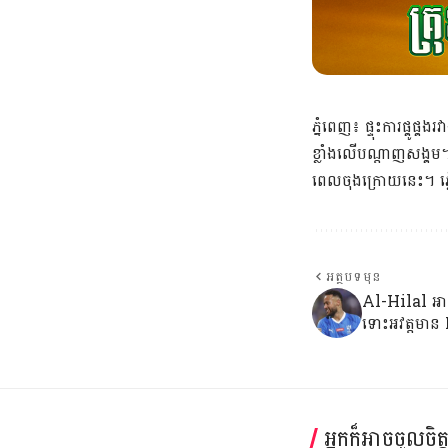
ភ្នំពេញ៖​ ផ្ទុះការផ្គូ
ខ្លាំងលើបណ្ដាញសង្គម។
ពេលចុងក្រោយនេះ។ ឆ្ល
អត្ថបទមុន
Al-Hilal អា
ទោះអវត្តមា
អ្នកក៏អាចចូលចិត