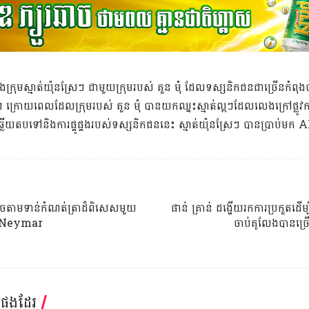
ផ្គងរវាងក្រុមស្មាត់យ៉ុនស្រែៗ ជាមួយក្រុមរបស់ គួន មុំ ដែលទស្សនិកជនជាច្រើនកំពុ
 ក្រោយពេលដែលក្រុមរបស់ គួន មុំ បានយកឈ្នះស្មាត់ល្អៗដែលលេងក្រៅផ្លូវកា
ើយតបទៅនិងការផ្គូផ្គងរបស់ទស្សនិកជននេះ ស្មាត់យ៉ុនស្រែៗ បានប្រាប់ម
ចតាមទាន់កំណត់ត្រាដ៏ពិសេសមួយ
ផាន់ គ្រាន់ ដង្ហើយរកការប្រកួតដើ
ន Neymar
ចាប់គូលែងបានច្រ
្តផងដែរ