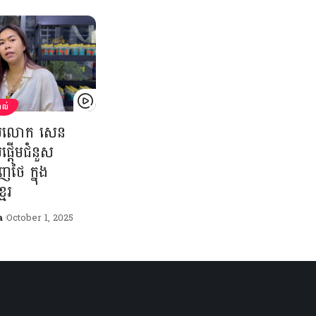
ដាល់
បស់លោក សេន
់ផ្ដើមជំនួស
ិញថៃ ក្នុង
មែរ
a
October 1, 2025