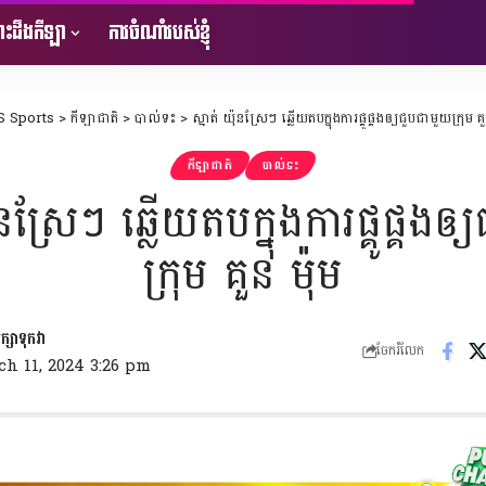
ះដឹងកីឡា
ការចំណាំរបស់ខ្ញុំ
 Sports
>
កីឡាជាតិ
>
បាល់ទះ
>
ស្មាត់ យ៉ុនស្រែៗ ឆ្លើយតបក្នុងការផ្គូផ្គងឲ្យជួបជាមួយក្រុម គួ
កីឡាជាតិ
បាល់ទះ
ុនស្រែៗ ឆ្លើយតបក្នុងការផ្គូផ្គងឲ
ក្រុម គួន ម៉ុម
ចែករំលែក
ch 11, 2024 3:26 pm