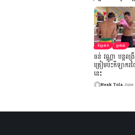
កីឡាជាតិ
ប្រដាល់
ធន់ វណ្ណា បន្តពង្រឹ
ត្រៀមប៉ះកីឡាករថ
នេះ
Neak Tola
June 