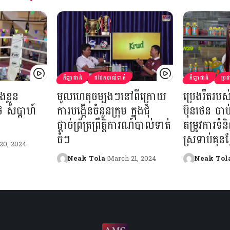
កីឡាជាតិ
ជជែកបាល់ទាត់
កីឡាជាតិ
ប្រ
ងខ្លួន
មូលហេតុចម្បងៗនៅពីក្រោយ
ប្រេងរឹតរ
ៃ សប្ដាហ៍
ការបង្កើនចំនួនក្រុម ក្នុងជុំ
ប៊ុនថេន ចាប
ផ្ដាច់ព្រ័ត្រព្រឹត្តិការណ៍បាល់ទាត់
តម្រូវការទំន
ធំៗ
ស្រទាប់គុនខ្
20, 2024
Neak Tola
March 21, 2024
Neak Tol