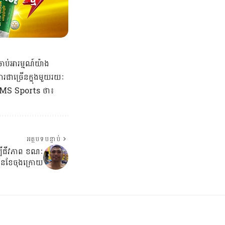
ងចាប់អារម្មណ៍យ៉ាង
រជាច្រើនក្នុងមួយរយៈ
ក AMS Sports ថា៖
អត្ថបទបន្ទាប់
ម្បីជីវភាព ខណៈ
ើនខែចុងក្រោយ