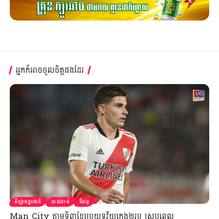
អ្នកក៏អាចចូលចិត្តផងដែរ
កីឡាអន្តរជាតិ
បាល់ទាត់
វីដេអូ
Man City តាមទិញខ្សែប្រយុទ្ធវ័យក្មេង២រូប ស្របពេល