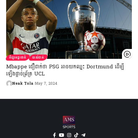
កីឡាអន្តរជាតិ
បាល់ទាត់
Mbappe ជឿជាក់ថា PSG អាចយកឈ្នះ Dortmund ដើម្បី
ឡើងផ្ដាច់ព្រ័ត្រ UCL
Neak Tola
May 7, 2024