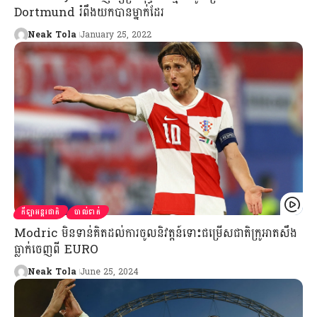
Dortmund រំពឹងយកបានម្នាក់ដែរ
Neak Tola
January 25, 2022
កីឡាអន្តរជាតិ
បាល់ទាត់
Modric មិនទាន់គិតដល់ការចូលនិវត្តន៍ទោះជម្រើសជាតិក្រូអាតសឹង
ធ្លាក់ចេញពី EURO​
Neak Tola
June 25, 2024