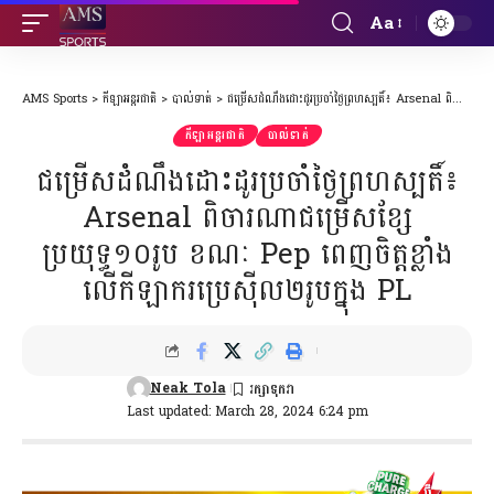
Aa
Font
Resizer
AMS Sports
>
កីឡាអន្តរជាតិ
>
បាល់ទាត់
>
ជម្រើសដំណឹងដោះដូរប្រចាំថ្ងៃព្រហស្បតិ៍៖ Arsenal ពិចារណាជម្រើសខ្សែប្រយុទ្ធ១០រូប ខណៈ Pep ពេញចិត្តខ្លាំងលើកីឡាករប្រេស៊ីល២រូបក្នុង PL
កីឡាអន្តរជាតិ
បាល់ទាត់
ជម្រើសដំណឹងដោះដូរប្រចាំថ្ងៃព្រហស្បតិ៍៖
Arsenal ពិចារណាជម្រើសខ្សែ
ប្រយុទ្ធ១០រូប ខណៈ Pep ពេញចិត្តខ្លាំង
លើកីឡាករប្រេស៊ីល២រូបក្នុង PL
Neak Tola
Last updated: March 28, 2024 6:24 pm