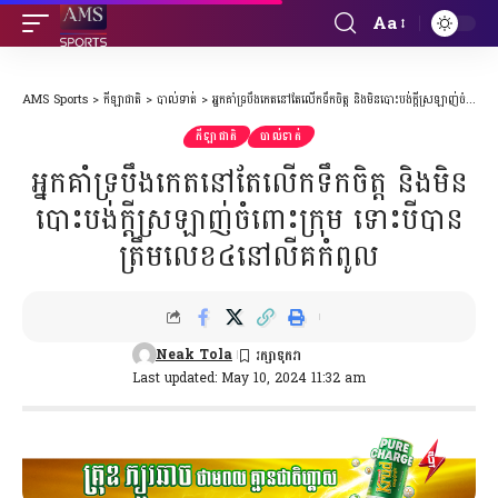
Aa
Font
Resizer
AMS Sports
>
កីឡាជាតិ
>
បាល់ទាត់
>
អ្នកគាំទ្របឹងកេតនៅតែលើកទឹកចិត្ត និងមិនបោះបង់ក្តីស្រឡាញ់ចំពោះក្រុម ទោះបីបានត្រឹមលេខ៤នៅលីគកំពូល
កីឡាជាតិ
បាល់ទាត់
អ្នកគាំទ្របឹងកេតនៅតែលើកទឹកចិត្ត និងមិន
បោះបង់ក្តីស្រឡាញ់ចំពោះក្រុម ទោះបីបាន
ត្រឹមលេខ៤នៅលីគកំពូល
Neak Tola
Last updated: May 10, 2024 11:32 am