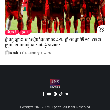
កីឡាជាតិ
ប្រដាល់
ភ្នំពេញក្រោន ហក់ឡើងកំពូលតារាងCPL ត្រឹមសប្តាហ៍ទី១៥ នាមជា
ក្រុមមិនទាន់ចាញ់សោះនៅរដូវកាលនេះ
Neak Tola
January 5, 2026
Copyright 2026 – AMS Sports. All Right Reserved