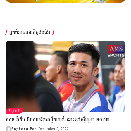
អ្នកក៏អាចចូលចិត្តផងដែរ
កីឡាជាតិ
សាន រ៉ាគីម និយាយពីការហ្វឹកហាត់ ឆ្ពោះទៅស៊ីហ្គេម ២០២៣
Sophana Pen
December 8, 2022