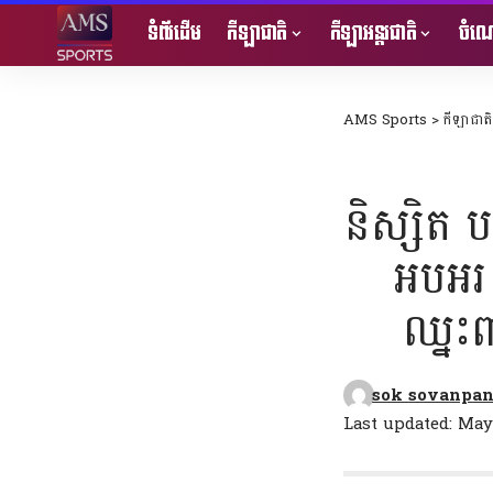
ទំព័រដើម
កីឡាជាតិ
កីឡាអន្តរជាតិ
ចំណេ
AMS Sports
>
កីឡាជាតិ
និស្សិត ប
អបអរ
ឈ្នះ
sok sovanpa
Last updated: May