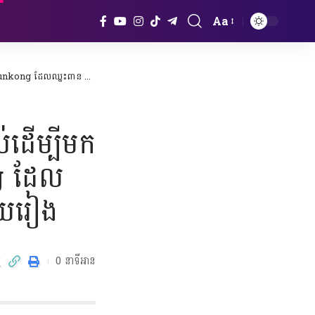
Aa
Font
Resizer
ន CPL ជាមួយព្រះខ័នរាជស្វាយរៀង
ល់ដើម្បីមក
g ដែល
ាយរៀង
0 នាទីអាន