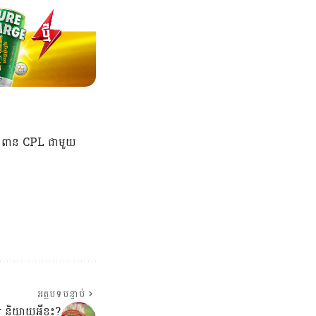
្នះពាន CPL ជាមួយ
អត្ថបទបន្ទាប់
ាយអ្វីខ្លះ?