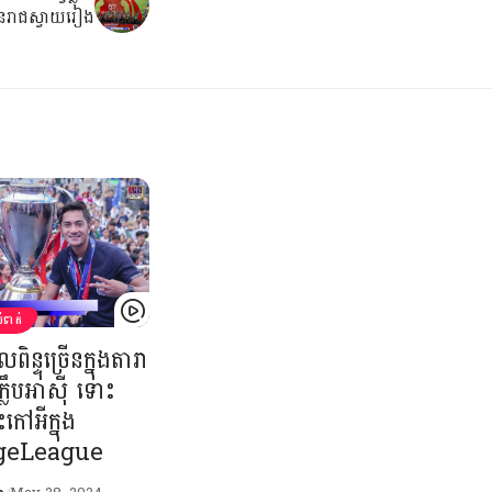
័នរាជស្វាយរៀង
់ទាត់
ួលពិន្ទុច្រើនក្នុងតារា
ក្លឹបអាស៊ី ទោះ
ះកៅអីក្នុង
geLeague