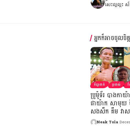
សេះល្អល្អះ ស័ក
អ្នកក៏អាចចូលចិត
កីឡាជាតិ
ប្រដាល់
វី
ប្រូម៉ូទ័រ បាងកាយ
ផាយ៉ាក សាមុយ ចិញ
សងសឹក គឹម វាស
Neak Tola
Decem