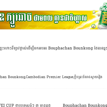
្តភក្តិ ខ្លះហោះពីឡាវផ្ទាល់ដើម្បីមកអបអរ Bouphachan Bounkong ដែលឈ
chan Bounkong
Cambodian Premier League
ក្លឹបព្រះខ័នរាជស្វាយរៀង
 FEI CUP ថាប្រទេសធំៗ ៣ មានពូជ
Bouphachan Bounkong និយ