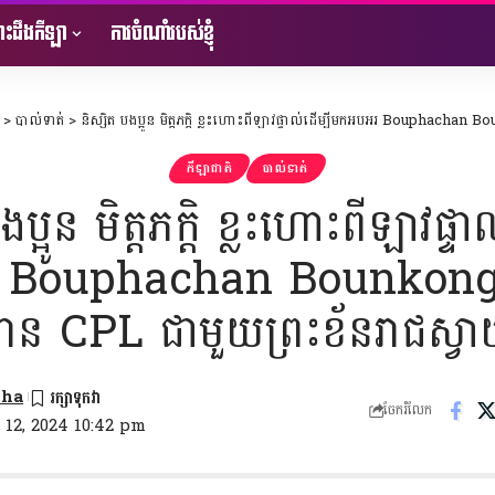
ះដឹងកីឡា
ការចំណាំរបស់ខ្ញុំ
>
បាល់ទាត់
>
និស្សិត បងប្អូន មិត្តភក្តិ ខ្លះហោះពីឡាវផ្ទាល់ដើម្បីមកអបអរ Bouphachan Bounkong ដែលឈ្នះពា
កីឡាជាតិ
បាល់ទាត់
ងប្អូន មិត្តភក្តិ ខ្លះហោះពីឡាវផ្ទា
 Bouphachan Bounkon
ពាន CPL ជាមួយព្រះខ័នរាជស្វ
nha
ចែករំលែក
 12, 2024 10:42 pm