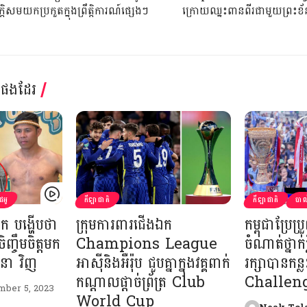
្តិសមយកប្រកួតក្នុងព្រឹត្តិការណ៍ផ្សេងៗ
ក្រោយឈ្នះពានពីរជាមួយព្រះខ
្តផងដែរ
ដេអូ
កីឡាជាតិ
កីឡាជាតិ
បាល
៉ាក បង្ហើបថា
ក្រុមការពារជើងឯក
កម្ពុជាប្រែប្រ
្ចឹមចិត្តមក
Champions League
ចំណាត់ថ្នាក់
នា វិញ
អាស៊ីនិងអឺរ៉ុប ជួបគ្នាក្នុងវគ្គពាក់
រក្សាបានកន្ល
កណ្ដាលផ្ដាច់ព្រ័ត្រ Club
Challen
ber 5, 2023
World Cup