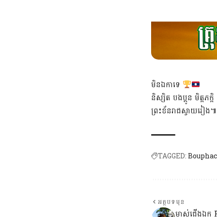
មិនឯកាទេ
និស្សិត បងប្អូន មិត
ព្រះខ័នរាជស្វាយរៀង៕
TAGGED:
Boupha
អត្ថបទមុន
ម្ចាស់ជើងឯក