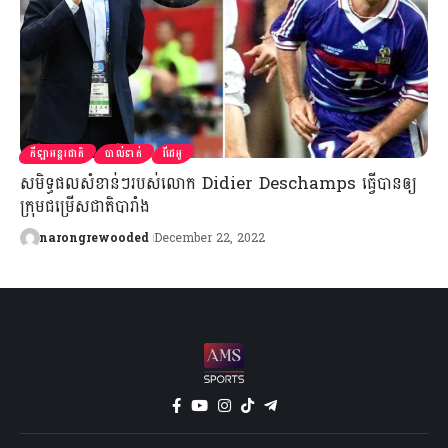
កីឡាអន្តរជាតិ
បាល់ទាត់
វីដេអូ
សមិទ្ធផលសំខាន់ៗរបស់លោក Didier Deschamps ធ្វើបានឲ្យ
ក្រុមជម្រើសជាតិបារាំង
narongrewooded
December 22, 2022