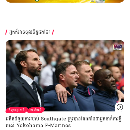
អ្នកក៏អាចចូលចិត្តផងដែរ
កីឡាអន្តរជាតិ
បាល់ទាត់
អតីតជំនួយការរបស់ Southgate ត្រូវបានតែងតាំងជាអ្នកចាត់ការថ្មី
របស់ Yokohama F-Marinos