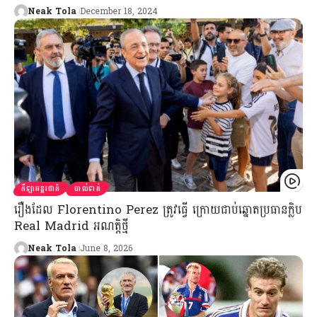
Neak Tola
December 18, 2024
កីឡាអន្តរជាតិ
បាល់ទាត់
រឿងដែល Florentino Perez ត្រូវធ្វើ ក្រោយជាប់ឆ្នោតប្រធានក្លិប
Real Madrid អណត្តិថ្មី
Neak Tola
June 8, 2026