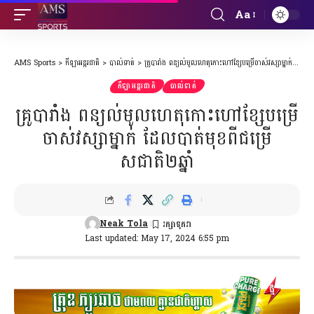
Aa
Font
Resizer
AMS Sports
>
កីឡាអន្តរជាតិ
>
បាល់ទាត់
>
គ្រូបារាំង ពន្យល់មូលហេតុកោះហៅខ្សែបម្រើចាស់វស្សាម្នាក់ ដែលបាត់មុខពីជម្រើសជាតិ២ឆ្នាំ
កីឡាអន្តរជាតិ
បាល់ទាត់
គ្រូបារាំង ពន្យល់មូលហេតុកោះហៅខ្សែបម្រើ
ចាស់វស្សាម្នាក់ ដែលបាត់មុខពីជម្រើ
សជាតិ២ឆ្នាំ
Neak Tola
Last updated: May 17, 2024 6:55 pm