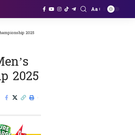
Aa
Font
Resizer
 Championship 2025
 Men’s
ip 2025