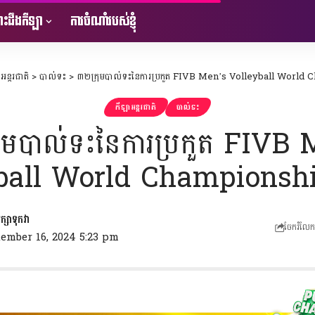
ះដឹងកីឡា
ការចំណាំរបស់ខ្ញុំ
អន្តរជាតិ
>
បាល់ទះ
>
៣២ក្រុមបាល់ទះនៃការប្រកួត FIVB Men’s Volleyball World
កីឡាអន្តរជាតិ
បាល់ទះ
ុមបាល់ទះនៃការប្រកួត FIVB
ball World Championsh
ចែករំលែក
tember 16, 2024 5:23 pm