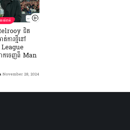
បាល់ទាត់
lrooy​​ ជិត
ាត់ការថ្មីនៅ
 League
ចាកចេញពី Man
a
November 28, 2024