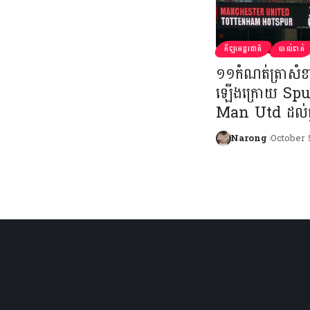
កីឡាអន្តរជាតិ
បាល់ទាត់
១១កំណត់ត្រាសំខ
ឡើងក្រោយ Spu
Man Utd ដល់ផ
Narong
October 