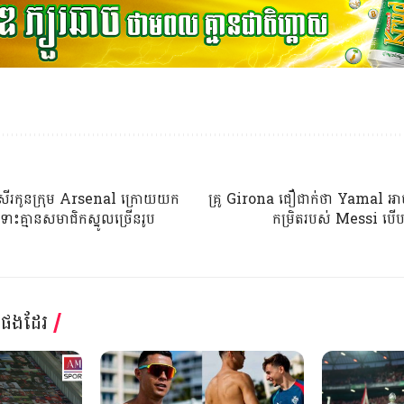
ើរកូនក្រុម Arsenal ក្រោយយក
គ្រូ Girona ជឿជាក់ថា Yamal 
ោះគ្មានសមាជិកស្នូលច្រើនរូប
កម្រិតរបស់ Messi បើបន្
្តផងដែរ