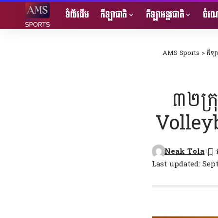
ទំព័រដើម
កីឡាជាតិ
កីឡាអន្តរជាតិ
ចំណេ
AMS Sports
>
កីឡា
៣២ក្រ
Volley
Neak Tola
Last updated: Sep