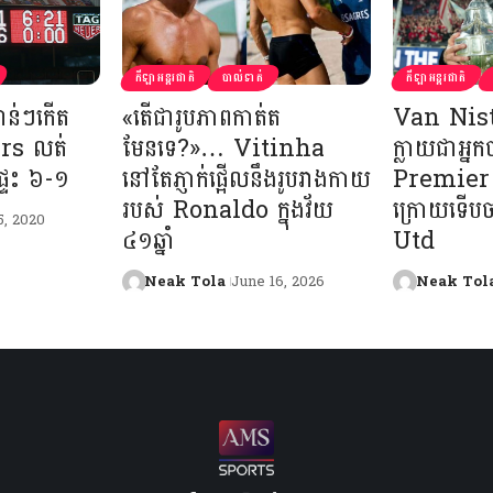
កីឡាអន្តរជាតិ
បាល់ទាត់
កីឡាអន្តរជាតិ
ាន់ៗកើត
«តើជារូបភាពកាត់ត
Van Niste
rs លត់
មែនទេ?»… Vitinha
ក្លាយជាអ្នកច
្ទះ ៦-១
នៅតែភ្ញាក់ផ្អើលនឹងរូបរាងកាយ
Premier
របស់ Ronaldo ក្នុងវ័យ
ក្រោយទើប
5, 2020
៤១ឆ្នាំ
Utd
Neak Tola
June 16, 2026
Neak Tol