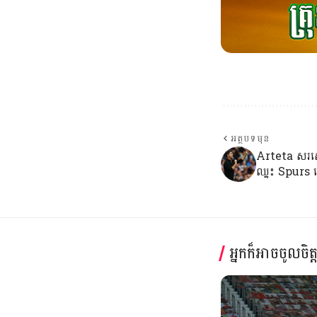
អត្ថបទមុន
Arteta សរស
ឈ្នះ Spurs ទ
អ្នកក៏អាចចូលចិត