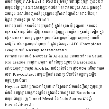
តាំងពីគេចូលរួម Al-Hilal ពី PSG អំឡុងទីផ្សារដោះដូររដូវក្ដៅ ឆ្នាំ២០២៣
ជាមួយតម្លៃផ្ទេរ ៩៧.៦លានដុល្លារអាមេរិក។ គេបានរងរបួស ACL ត្រង់ជង្គង់
ខាងឆ្វេង ខណៈបំពេញភារកិច្ចជូនក្រុមជម្រើសជាតិប្រេស៊ីល ពោលមិនយូរ
ប៉ុន្មានក្រោយចូលរួម Al-Hilal។
គេបានត្រលប់មកកាន់ទីលានប្រកួតជាថ្មី ក្នុងខែតុលា ប៉ុន្ដែក្រោយមកបានរង
របួសសរសៃរពួរ ដែលធ្វើឱ្យគេខកខានបង្ហាញខ្លួនជាច្រើនប្រកួតបន្ថែមទៀត ក្នុង
រដូវកាលនេះ។ គេបង្ហាញខ្លួនសរុបបានតែ៧ប្រកួតប៉ុណ្ណោះសម្រាប់ក្លឹបអារ៉ាប៊ី
សាអ៊ូឌីត និងរកគ្រាប់បាល់មួយគ្រាប់ ក្នុងវគ្គចែកពូល AFC Champions
League ទល់ Nassaji Mazandaran។
ទោះគ្មានវត្តមានរបស់ Neymar តែ Al-Hilal បានឈ្នះជើងឯក Saudi
Pro League នារដូវកាលមុន។ អតីតខ្សែប្រយុទ្ធរបស់ Barcelona
នៅសល់កុងត្រាជាមួយ Al-Hilal ដល់ចុងខែមិថុនា ឆ្នាំ២០២៥ ហើយគេអាច
ចរចា Pre-contract ជាមួយក្លឹបដទៃបាន ប្រសិនបើមិនបន្ដជាមួយក្លឹប
បច្ចុប្បន្នរបស់គេ។
Neymar នៅតែត្រូវបានចាត់ទុកថា ជាកីឡាករបាល់ទាត់ដ៏ល្បីល្បាញមួយរូប
តាំងពីគេបង្ហាញសមត្ថភាពល្អបំផុតក្នុងអាជីពរបសខ្លួននៅ Barcelona
ជាមួយដៃគូប្រយុទ្ធ Lionel Messi និង Luis Suarez រវាងឆ្នាំ
២០១៣ដល់២០១៧។