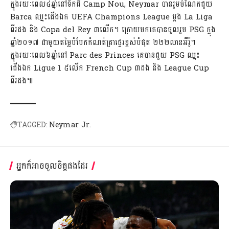
ក្នុងរយៈពេល៤ឆ្នាំនៅទឹកដី Camp Nou, Neymar បានរួមចំណែកជួយ
Barca ឈ្នះជើងឯក UEFA Champions League ម្ដង La Liga
ពីរដង និង Copa del Rey ៣លើក។ ក្រោយមកគេបានចូលរួម PSG ក្នុង
ឆ្នាំ២០១៧ ជាមួយតម្លៃបំបែកកំណត់ត្រាផ្ទេរខ្ពស់បំផុត ២២២លានអឺរ៉ូ។
ក្នុងរយៈពេល៦ឆ្នាំនៅ Parc des Princes គេបានជួយ PSG ឈ្នះ
ជើងឯក Ligue 1 ៥លើក French Cup ៣ដង និង League Cup
ពីរដង៕
TAGGED:
Neymar Jr.
អ្នកក៏អាចចូលចិត្តផងដែរ