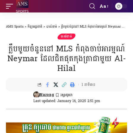
Aa
Font
Resizer
AMS Sports
>
កីឡាអន្តរជាតិ
>
បាល់ទាត់
>
ក្លឹបមួយចំនួននៅ MLS កំពុងចាប់អារម្មណ៍ Neymar ដែលជិតផុតកុងត្រាជាមួយ Al-Hilal
បាល់ទាត់
ក្លឹបមួយចំនួននៅ MLS កំពុងចាប់អារម្មណ៍
Neymar ដែលជិតផុតកុងត្រាជាមួយ Al-
Hilal
1 នាទីអាន
Narong
Last updated: January 16, 2025 2:51 pm