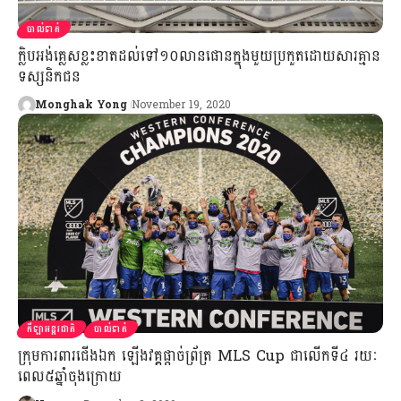
បាល់ទាត់
ក្លិបអង់គ្លេសខ្លះខាតដល់ទៅ១០លានផោនក្នុងមួយប្រកួតដោយសារគ្មាន
ទស្សនិកជន
Monghak Yong
November 19, 2020
កីឡាអន្តរជាតិ
បាល់ទាត់
ក្រុមការពារជើងឯក ឡើងវគ្គផ្ដាច់ព្រ័ត្រ MLS Cup ជាលើកទី៤ រយៈ
ពេល៥ឆ្នាំចុងក្រោយ