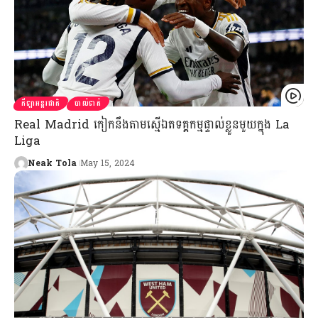
កីឡាអន្តរជាតិ
បាល់ទាត់
Real Madrid កៀកនឹងតាមស្មើឯតទគ្គកម្មផ្ទាល់ខ្លួនមួយក្នុង La
Liga
Neak Tola
May 15, 2024