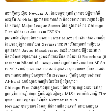
តារាឆ្នើមប្រេស៊ីល Neymar Jr. ដែលបច្ចុប្បន្នជាកីឡាកររបស់ក្លឹបអារ៉ាប៊ី
សាអ៊ូឌីត Al-Hilal ត្រូវបានរាយការណ៍ថា កំពុងចរចាជាបឋមជាមួយនឹងក្លឹប
នៃក្របខណ្ឌ Major League Soccer ដែលក្នុងនោះក៏មាន Chicago
Fire ផងដែរ នេះបើយោងតាម ESPN។
ប្រភពខាងលើបានបន្ថែមថាបច្ចុប្បន្ន Inter Miami មិនស្ថិតក្នុងចំណោមក្លឹប
ដែលដេញថ្លៃក្នុងការនាំយក Neymar នោះទេ ហើយអ្នកចាត់ការថ្មីរបស់
ពួកគេលោក Javier Mascherano បាននិយាយកាលពីថ្មីៗនេះថា វា
ពិតជាពិបាកទៅរួចណាស់ ក្នុងការនាំយកអតីតសមាជិករបស់ Barcelona រូប
នេះមកកាន់ Miami ដោយសារប្រឈមនឹងច្បាប់ដែលកំណត់ដោយ MLS។
ទោះយ៉ាងណាក្ដី ប្រភពរបស់ EPSN ពីប្រេស៊ីល បានទម្លាយថាក្លឹបនៅអាមេរិក
អាចជាគោលដៅបន្ទាប់សម្រាប់អាជីព Neymar ដ្បិតកិច្ចសន្យារបស់គេនៅ
Al-Hilal សល់សុពលភាពត្រឹមតែ៦ខែទៀតប៉ុណ្ណោះ។
Chicago Fire ជាបេក្ខភាពមួយក្នុងការប្រជែងការចុះហត្ថលេខារបស់ខ្សែ
ប្រយុទ្ធវ័យ៣២ឆ្នាំ ជាមួយក្លឹបពីរផ្សេងទៀតក្នុង MLS។ ទោះយ៉ាងណាក្ដី Fire
ពុំមានការលើកឡើងអ្វីពាក់ព័ន្ធនឹង Neymar នោះទេ។
Neymar បានប្រឈមនឹងបញ្ហាដ៏ធំក្នុងអាជីពបាល់ទាត់ ដោយសាររបួស