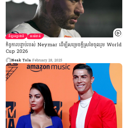
កីឡាអន្តរជាតិ
បាល់ទាត់
កិច្ចការបន្ទាប់របស់ Neymar ដើម្បីសម្រេចក្ដីស្រមៃចូលរួម World
Cup 2026
Neak Tola
February 28, 2025