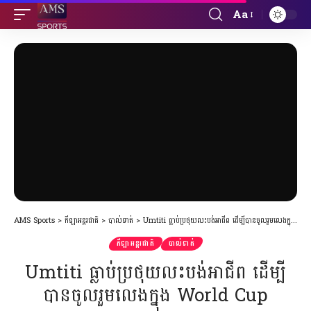
Aa
Font
Resizer
AMS Sports
>
កីឡាអន្តរជាតិ
>
បាល់ទាត់
>
Umtiti ធ្លាប់ប្រថុយលះបង់អាជីព ដើម្បីបានចូលរួមលេងក្នុង World Cup
កីឡាអន្តរជាតិ
បាល់ទាត់
Umtiti ធ្លាប់ប្រថុយលះបង់អាជីព ដើម្បី
បានចូលរួមលេងក្នុង World Cup