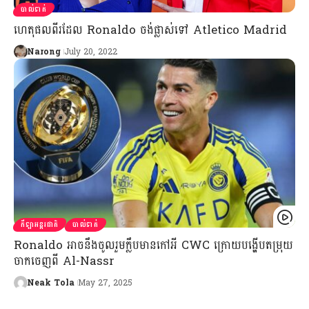
បាល់ទាត់
ហេតុផលពីរដែល Ronaldo ចង់ផ្លាស់ទៅ Atletico Madrid
Narong
July 20, 2022
កីឡាអន្តរជាតិ
បាល់ទាត់
Ronaldo អាចនឹងចូលរួម​ក្លឹបមានកៅអី CWC ក្រោយបង្ហើបតម្រុយ
ចាកចេញពី Al-Nassr
Neak Tola
May 27, 2025