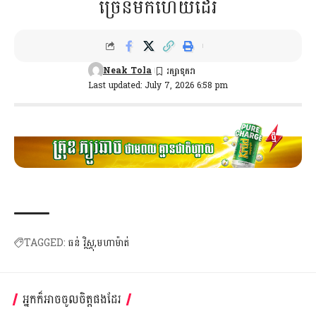
ច្រើនមកហើយដែរ
Neak Tola
Last updated: July 7, 2026 6:58 pm
TAGGED:
ធន់ វិស្ណុ
មហាម៉ាត់
អ្នកក៏អាចចូលចិត្តផងដែរ