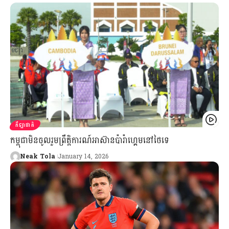
កីឡាជាតិ
កម្ពុជាមិនចូលរួមព្រឹត្តិការណ៍អាស៊ានប៉ារ៉ាហ្គេមនៅថៃទេ
Neak Tola
January 14, 2026