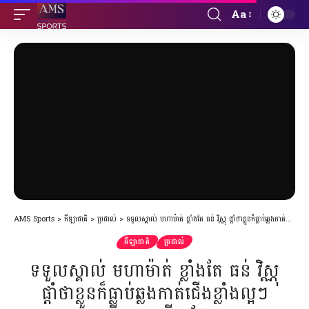
Aa
Font
Resizer
AMS Sports
>
កីឡាជាតិ
>
ប្រដាល់
>
ទទួលស្គាល់ មហាម៉ាត់ ខ្លាំងតែ ធន់ វិស្ណុ ផ្ដាំថាខ្លួនក៏ធ្លាប់ឆ្លងកាត់ជើងខ្លាំងល្អៗច្រើនមកហើយដែរ
កីឡាជាតិ
ប្រដាល់
ទទួលស្គាល់ មហាម៉ាត់ ខ្លាំងតែ ធន់ វិស្ណុ
ផ្ដាំថាខ្លួនក៏ធ្លាប់ឆ្លងកាត់ជើងខ្លាំងល្អៗ