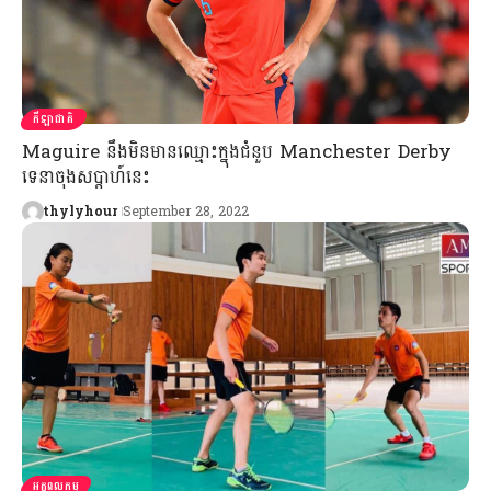
កីឡាជាតិ
Maguire នឹងមិនមានឈ្មោះក្នុងជំនួប Manchester Derby
ទេនាចុងសប្ដាហ៍នេះ
thylyhour
September 28, 2022
អត្តពលកម្ម