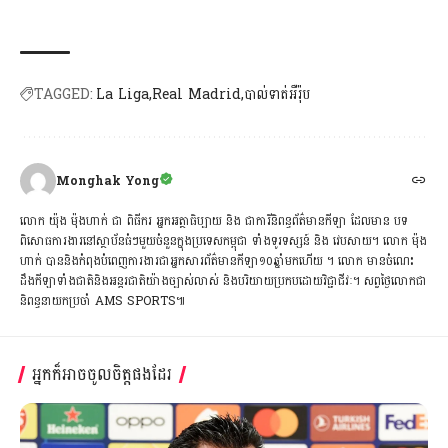
TAGGED:
La Liga
Real Madrid
បាល់ទាត់អឺរ៉ុប
Monghak Yong
លោក យ៉ុង ម៉ុងហាក់ ជា ពិធីករ អ្នកអត្ថាធិប្បាយ និង ជាការីនិពន្ធព័ត៌មានកីឡា ដែលមាន បទ
ពិសោធការងារនៅស្ថាប័នធំៗមួយចំនួនក្នុងប្រទេសកម្ពុជា ទាំងទូរទស្សន៍ និង វេបសាយ។ លោក ម៉ុង
ហាក់ បាននិងកំពុងបំពេញការងារជាអ្នកសារព័ត៌មានកីឡា១០ឆ្នាំមកហើយ ។ លោក មានចំណេះ
ដឹងកីឡាទាំងជាតិនិងអន្តរជាតិយ៉ាងច្បាស់លាស់ និងបរិយាយប្រកបដោយវិជ្ជាជីវៈ។ សព្វថ្ងៃ​លោកជា​
និពន្ធនាយកប្រចាំ AMS SPORTS៕
អ្នកក៏អាចចូលចិត្តផងដែរ