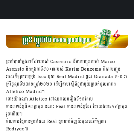
គ្រាប់បាល់ក្នុងនាទី៥៧របស់ Casemiro ពីការបញ្ជូនរបស់ Marco
Asensio និងក្នុងនាទី៩០+៣របស់ Karim Benzema ពីការបញ្ជូន
របស់កីឡាករបម្រុង Isco ជួយ Real Madrid ផ្ដួល Granada ២-០ រា
ត្រីថ្ងៃពុធទី២៣ខែធ្នូឆ្នាំ២០២០ ដើម្បីតាមស្មើពិន្ទុជាមួយក្រុមកំពូលតារាង
Atletico Madrid។
ទោះយ៉ាងណា Atletico នៅឈរលេខរៀងទី១ដដែល
មាន៣២ពិន្ទុពី១៣ប្រកួត ខណៈ Real មាន៣២ពិន្ទុដែរ តែលេងបាន១៥ប្រកួត
រួចហើយ។
ចំណុចអវិជ្ជមានមួយដែល Real ជួបយប់មិញគឺរបួសលើកីឡាករ
Rodrygo៕