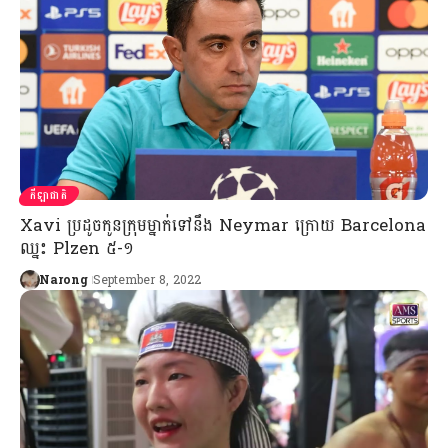
កីឡាជាតិ
Xavi ប្រដូចកូនក្រុមម្នាក់ទៅនឹង Neymar ក្រោយ Barcelona
ឈ្នះ Plzen ៥-១
Narong
September 8, 2022