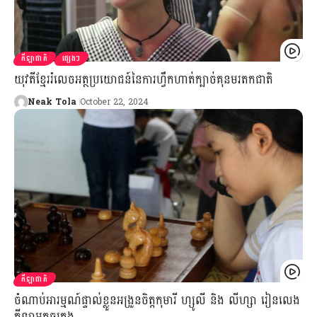
កីឡាជាតិ
ផ្សេងៗ
យុវតីខ្មែររំលេចអត្ថប្រយោជន៍នៃការហ្វឹកហាត់ក្បាច់គុនមរតកជាតិ
Neak Tola
October 22, 2024
កីឡាជាតិ
ចំណាប់អារម្មណ៍ផ្ទាល់ខ្លួនអង្រួនចិត្តកុមារី ហ្សូលី និង លីហ្សា រៀនលេង
កីឡាអុកចត្រង្គ