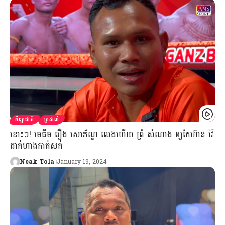
កីឡាជាតិ
ប្រដាល់
នោះៗ! មេធីម រឿង សោភ័ណ្ឌ លេងហើយ ព្រំ សំណាង ឲ្យតែហ៊ាន វ៉ៃ
ដាក់ហាងកាត់សក់
Neak Tola
January 19, 2024