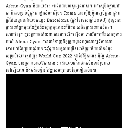
Afena-Gyan និយាយ​ថា​៖ «វា​ពិត​ជា​មហស្ចារ្យ​ណាស់​។ វា​ជា​សុបិន​ក្លាយ​ជា​
ការ​ពិត​សម្រាប់​ខ្ញុំ​ក្នុងការ​ផ្លាស់​មក​អឺរ៉ុប​។ Roma បាន​ធ្វើ​ឱ្យ​ខ្ញុំ​ពេញ​ចិត្ត​នៅ​ក្នុង​រា
ត្រី​ដែល​ពួក​គេ​វាយ​បក​ឈ្នះ Barcelona (ក្នុង​ខែ​មេសា​ឆ្នាំ​២០១៨) ដូច្នេះ​ការ​
ក្លាយ​ជា​ផ្នែក​មួយ​នៃ​ក្លិប​ដ៏​អស្ចារ្យ​មួយ​នេះ​គឺ​ពិត​ជា​សុបិន​ក្លាយ​ជា​ការពិត»។
ដោយឡែក គួរជម្រាបផងដែរថា មានការលើកឡើងថា ភាពរីកចម្រើនសមត្ថភាព
របស់ Afena-Gyan បានទាក់ទាញចិត្តគ្រូបង្គោលហ្គាណាឱ្យពិចារណា
កោះហៅខ្សែប្រយុទ្ធវ័យ១៨ឆ្នាំរូបនេះចូលជម្រើសជាតិក្រុមធំជាលើកដំបូង
សម្រាប់លេងវគ្គជម្រុះ World Cup 2022 ក្នុងខែវិច្ឆិកានេះ ប៉ុន្តែ Afena-
Gyan បានច្រានចោលឱកាសនោះ ដោយសារគិតថាគេមិនទាន់រួចរាល់
នៅឡើយទេ និងចង់សម្ងំអភិវឌ្ឍសមត្ថភាពបន្ថែមទៀតសិន៕