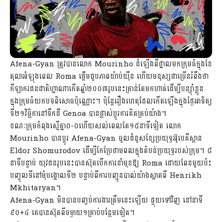
Afena-Gyan ​ត្រូវ​បាន​លោក Mourinho ដំឡើង​ពី​ថ្នាល​មក​ក្រុមធំ​ក្នុង​ខែ​
តុលា​អំឡុង​ពេល​ Roma ផ្ដើម​ជួប​ភាពយ៉ាប់យ៉ឺន ហើយ​មនុស្ស​ជា​ច្រើន​រំពឹង​ថា​
កីឡាករ​ជនជាតិ​ហ្គាណា​​កើត​ឆ្នាំ​២០០៣​រូបនេះ​គ្រាន់​តែ​មក​ហាត់​ដើម្បី​បន្ស៊ាំ​ខ្លួន​
ក្នុង​ក្រុម​ធំ​យក​បទ​ពិសោធ​ប៉ុណ្ណោះ​។ ប៉ុន្តែ​រឿង​ហេតុ​ដែល​កើត​ឡើងក្នុង​ថ្ងៃ​អាទិត្យ​
ទី​២១​វិច្ឆិកា​នៅ​ទឹកដី Genoa ​បាន​ផ្លាស់​ប្ដូរ​ការ​គិត​គ្រប់យ៉ាង​។
ខណៈ​ក្រុម​កំពុ​ង​ស្មើ​គ្នា​០-០​ហើយ​​សល់​ពេល​តែ​១៥​នាទីទៀត លោក
Mourinho ​បាន​​ប្ដូរ Afena-Gyan ​ចូល​ជំនួស​ខ្សែ​ប្រយុទ្ធ​អ៊ូបេគីស្ថាន
Eldor Shomurodov ដើម្បី​កែប្រែ​ថាមពល​ក្នុង​តំបន់​ប្រយុទ្ធ​របស់ក្រុម​។ ៨​
នាទី​បន្ទាប់ យុវជន​រូបនេះ​បាន​​ស៊ុត​បើក​ការ​នាំ​មុខ​ឱ្យ Roma ដោយ​ពែន​មួយ​ប៉ះ​
បញ្ចូល​ទី​នៅ​មុំ​បង្គោល​ទី​២ បន្ទាប់​ពី​​ការ​បញ្ជូន​បាល់​យ៉ាង​ស្អាត​ពី Henrikh
Mkhitaryan។
Afena-Gyan មិន​បាន​បញ្ចប់​ការងារ​ត្រឹម​នេះ​ឡើយ ផ្ទុយ​ទៅ​វិញ នៅ​នាទី​
៩០+៤ គេ​បាន​ស៊ុត​ពី​ចម្ងាយ​១​គ្រាប់​បន្ថែម​ទៀត​។