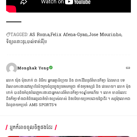
TAGGED:
AS Roma
Felix Afena-Gyan
Jose Mourinho
ទីផ្សារដោះដូរ
បាល់ទាត់អឺរ៉ុប
Monghak Yong
លោក យ៉ុង ម៉ុងហាក់ ជា ពិធីករ អ្នកអត្ថាធិប្បាយ និង ជាការីនិពន្ធព័ត៌មានកីឡា ដែលមាន បទ
ពិសោធការងារនៅស្ថាប័នធំៗមួយចំនួនក្នុងប្រទេសកម្ពុជា ទាំងទូរទស្សន៍ និង វេបសាយ។ លោក ម៉ុង
ហាក់ បាននិងកំពុងបំពេញការងារជាអ្នកសារព័ត៌មានកីឡា១០ឆ្នាំមកហើយ ។ លោក មានចំណេះ
ដឹងកីឡាទាំងជាតិនិងអន្តរជាតិយ៉ាងច្បាស់លាស់ និងបរិយាយប្រកបដោយវិជ្ជាជីវៈ។ សព្វថ្ងៃ​លោកជា​
និពន្ធនាយកប្រចាំ AMS SPORTS៕
អ្នកក៏អាចចូលចិត្តផងដែរ