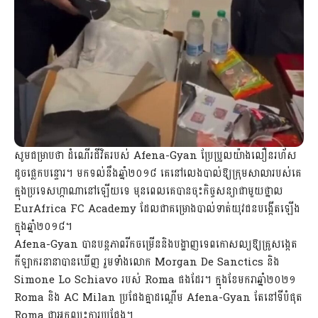
សូមជម្រាប​ថា ដំណើរ​ជីវិត​របស់ Afena-Gyan ប្រែប្រួល​យ៉ាង​លឿន​រហ័ស​
ដូច​ផ្លេក​បន្ទោរ។ មក​ទល់​នឹង​ឆ្នាំ​២០១៨ គេ​នៅ​លេង​បាល់​ឱ្យ​ក្រុម​សាលា​របស់​គេ​
ក្នុងប្រទេសហ្កាណានៅឡើយ​ទេ មុន​ពេល​គេ​បាន​ចុះ​កិច្ចសន្យា​ជាមួយ​ថ្នាល
EurAfrica FC Academy ដែល​ជា​គម្រោងបាល់ទាត់​យុវជន​បង្កើត​ឡើង​
ក្នុង​ឆ្នាំ​២០១៨​។
Afena-Gyan ​បាន​បន្ត​ភាព​រីក​ចម្រើន​និង​បង្ហាញ​ទេពកោសល្យ​ឱ្យ​គ្រូ​សង្កេត​
កីឡាករ​នានា​បានឃើញ រួមទាំង​លោក Morgan De Sanctics និង
Simone Lo Schiavo របស់ Roma ផង​ដែរ​។ ក្នុង​ខែ​មករា​​ឆ្នាំ​២០២១
Roma និង AC Milan ​ប្រជែង​គ្នាដណ្ដើម Afena-Gyan តែ​នៅ​ទី​បំផុត
Roma ជាអ្នក​ឈ្នះ​ការ​ប្រជែង​។