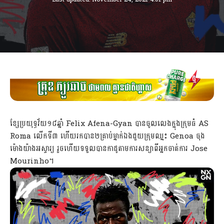
ខ្សែប្រយុទ្ធវ័យ១៨ឆ្នាំ Felix Afena-Gyan បាន​ចូលលេងក្នុងក្រុមធំ AS
Roma លើកទី៣ ហើយរក​បាន​២​គ្រាប់​ម្នាក់​ឯង​​ជួយ​ក្រុម​ឈ្នះ Genoa ចុង
ម៉ោង​​​យ៉ាង​អស្ចារ្យ រួច​ហើយ​​ទទួល​បាន​កាដូ​តាម​ការ​សន្យា​ពី​អ្នកចាត់ការ Jose
Mourinho​។