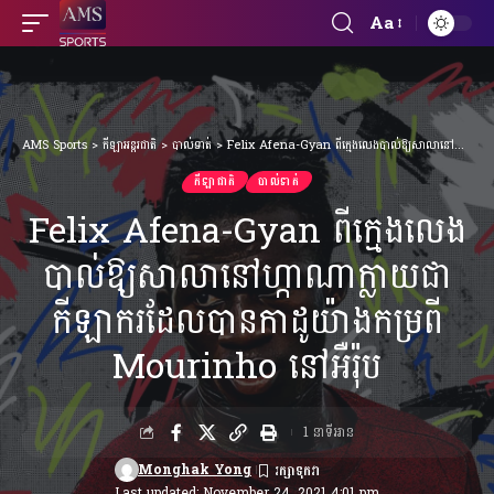
Aa
Font
Resizer
AMS Sports
>
កីឡាអន្តរជាតិ
>
បាល់ទាត់
>
Felix Afena-Gyan ពី​ក្មេង​លេង​បាល់​ឱ្យ​សាលា​នៅ​ហ្កាណា​ក្លាយ​ជា​កីឡាករ​ដែល​បាន​កាដូ​យ៉ាង​កម្រពី Mourinho នៅអឺរ៉ុប
កីឡាជាតិ
បាល់ទាត់
Felix Afena-Gyan ពី​ក្មេង​លេង​
បាល់​ឱ្យ​សាលា​នៅ​ហ្កាណា​ក្លាយ​ជា​
កីឡាករ​ដែល​បាន​កាដូ​យ៉ាង​កម្រពី
Mourinho នៅអឺរ៉ុប
1 នាទីអាន
Monghak Yong
Last updated: November 24, 2021 4:01 pm