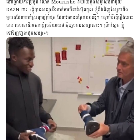
នៅ​ក្រោយ​ការ​ប្រកួត លោក Mourinho ​និយាយ​​ក្នុង​សម្ភាសន៍​ជាមួយ
DAZN ​ថា​៖ «ខ្ញុំ​បាន​សន្យា​នឹង​គាត់​ថា​បើ​គាត់​ស៊ុត​ចូល ខ្ញុំ​នឹង​ទិញ​ស្បែក​ជើង​
មួយ​គូ​ដែល​គាត់​ស្រឡាញ់​បំផុត ដែល​វាមាន​តម្លៃ​៨០០​អឺរ៉ូ​។ បន្ទាប់​ពី​ធ្វើ​រឿងនោះ​
បាន គេ​បាន​ដើរ​មករក​ខ្ញុំ​រួច​និយាយ​ថា​កុំភ្លេច​ការ​សន្យា​នោះ​។ ព្រឹកស្អែក ខ្ញុំ
ទៅទិញ​ឱ្យ​គេ​ដូច​សន្យា»។