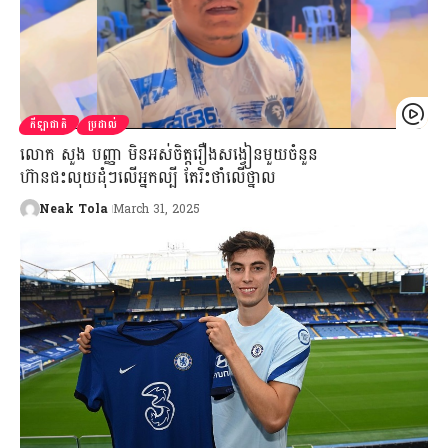
កីឡាជាតិ
ប្រដាល់
លោក សួង បញ្ញា មិនអស់ចិត្តរឿងសង្វៀនមួយចំនួន
ហ៊ានជះលុយដុំៗលើអ្នកល្បី តែរិះថាំលើថ្នាល
Neak Tola
March 31, 2025