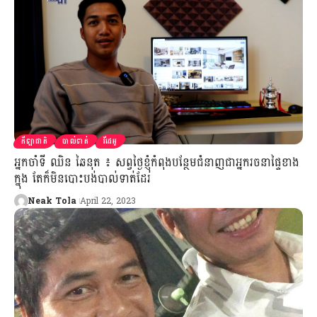
កីឡាជាតិ
បាល់ទាត់
វីដេអូ
អ្នកចាំទី ឈិន ឆៃនុត ៖ សព្វថ្ងៃខ្ញុំកំពុងបន្ថែមជំនាញជាអ្នករចនាផ្ទៃខាង
ក្នុង តែក៏មិនបោះបង់បាល់ទាត់ដែរ
Neak Tola
April 22, 2023