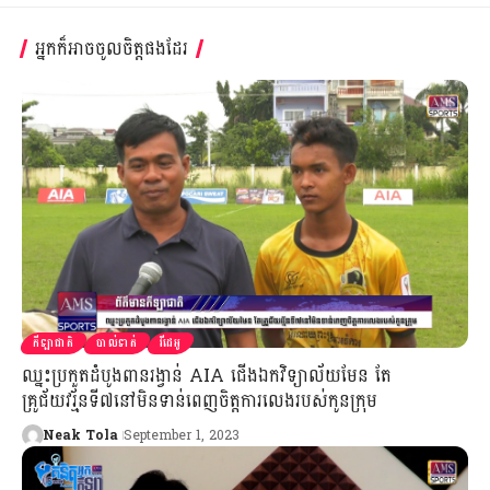
អ្នកក៏អាចចូលចិត្តផងដែរ
កីឡាជាតិ
បាល់ទាត់
វីដេអូ
ឈ្នះប្រកួតដំបូងពានរង្វាន់ AIA ជើងឯកវិទ្យាល័យមែន តែ
គ្រូជ័យវរ្ម័នទី៧នៅមិនទាន់ពេញចិត្តការលេងរបស់កូនក្រុម
Neak Tola
September 1, 2023