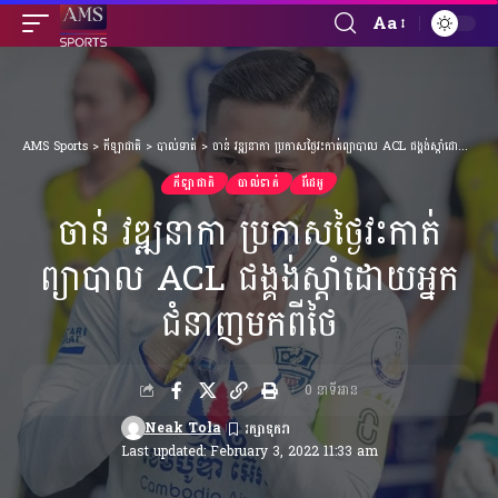
Aa
Font
Resizer
AMS Sports
>
កីឡាជាតិ
>
បាល់ទាត់
>
ចាន់ វឌ្ឍនាកា ប្រកាសថ្ងៃវះកាត់ព្យាបាល ACL ជង្គង់ស្ដាំដោយអ្នកជំនាញមកពីថៃ
កីឡាជាតិ
បាល់ទាត់
វីដេអូ
ចាន់ វឌ្ឍនាកា ប្រកាសថ្ងៃវះកាត់
ព្យាបាល ACL ជង្គង់ស្ដាំដោយអ្នក
ជំនាញមកពីថៃ
0 នាទីអាន
Neak Tola
Last updated: February 3, 2022 11:33 am