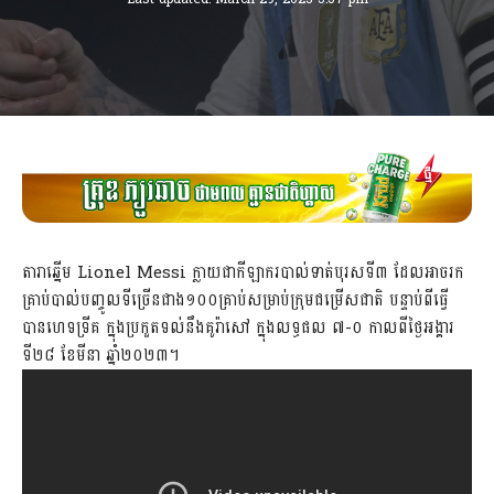
តារាឆ្នើម Lionel Messi ក្លាយជាកីឡាករបាល់ទាត់បុរសទី៣ ដែលអាចរក
គ្រាប់បាល់បញ្ចូលទីច្រើនជាង១០០គ្រាប់សម្រាប់ក្រុមជម្រើសជាតិ បន្ទាប់ពីធ្វើ
បានហេទទ្រីគ ក្នុងប្រកួតទល់នឹងគូរ៉ាសៅ ក្នុងលទ្ធផល ៧-០ កាលពីថ្ងៃអង្គារ
ទី២៨ ខែមីនា ឆ្នាំ២០២៣។