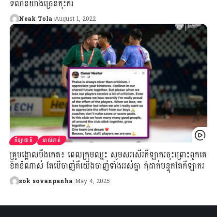
ទីលានយ៉ាងច្រើនកុះករ
Neak Tola
August 1, 2022
កីឡាជាតិ
បាល់ទាត់
គ្រូបង្គោលបឹងកេត៖ ពេលក្រុមឈ្នះ សូមសរសើរកីឡាករចុះព្រោះពួកគេ
ខិតខំណាស់ តែបើចាញ់គឺយើងចាញ់ទាំងអស់គ្នា កុំដាក់បន្ទុកតែកីឡាករ
sok sovanpanha
May 4, 2025