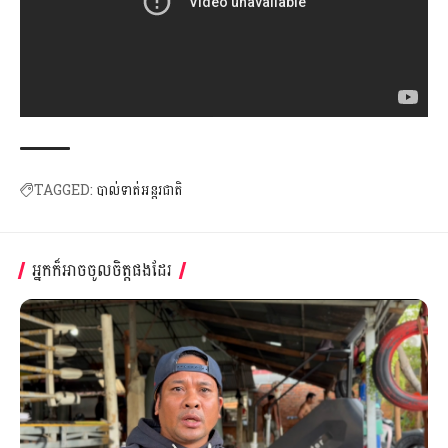
TAGGED:
បាល់ទាត់អន្ដរជាតិ
អ្នកក៏អាចចូលចិត្តផងដែរ