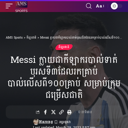
Aa
Font
Resizer
AMS Sports
>
កីឡាជាតិ
>
Messi ក្លាយជាកីឡាករបាល់ទាត់បុរសទី៣ដែលរកគ្រាប់បាល់លើសពី១០០គ្រាប់ សម្រាប់ក្រុមជម្រើសជាតិ
កីឡាជាតិ
Messi ក្លាយជាកីឡាករបាល់ទាត់
បុរសទី៣ដែលរកគ្រាប់
បាល់លើសពី១០០គ្រាប់ សម្រាប់ក្រុម
ជម្រើសជាតិ
0 នាទីអាន
Narong
Last updated: March 29, 2023 5:57 pm