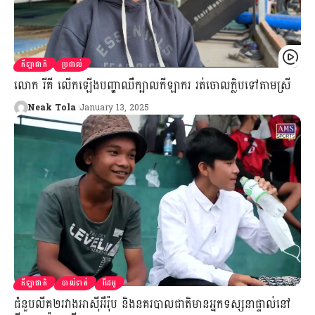
កីឡាជាតិ
ប្រដាល់
លោក រីគី លើកឡើងបញ្ហាឈឺក្បាលកីឡាករ រត់ចោលក្លិបទៅតាមស្រី
Neak Tola
January 13, 2025
កីឡាជាតិ
បាល់ទាត់
វីដេអូ
ជំនួបលីគ២រវាងអាស៊ីអឺរ៉ុប និងនគរបាលជាតិមានអ្នកទស្សនាផ្ទាល់នៅ