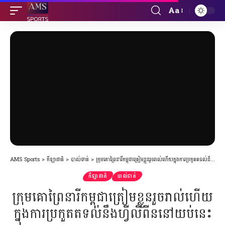
Aa
Font
Resizer
AMS Sports
>
កីឡាជាតិ
>
បាល់ទាត់
>
ក្រុមគោព្រៃនារីកម្ពុជាត្រៀមខ្លួនរួចរាល់ហើយក្នុងការប្រកួតតទល់នឹងហ្វីលីពីននៅយប់នេះ
កីឡាជាតិ
បាល់ទាត់
ក្រុមគោព្រៃនារីកម្ពុជាត្រៀមខ្លួនរួចរាល់ហើយ
ក្នុងការប្រកួតតទល់នឹងហ្វីលីពីននៅយប់នេះ