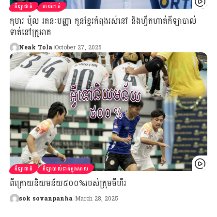
កីឡាជាតិ
បាល់ទាត់
កុមារ ប៉ុល រតនៈបញ្ញា កូនខ្មែរកំពុងរស់នៅ និងហ្វឹកហាត់កីឡាបាល់
ទាត់នៅក្រូអាត
Neak Tola
October 27, 2025
កីឡាជាតិ
កីឡាបាល់ទាត់ក្នុងសាល
ពីក្រោយនិយមន័យ៥០០%របស់ក្រុមមីហឹរ
sok sovanpanha
March 28, 2025