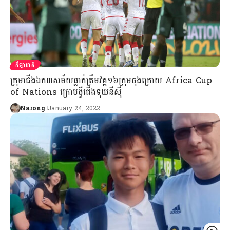
កីឡាជាតិ
ក្រុមជើងឯក៣សម័យធ្លាក់ត្រឹមវគ្គ១៦ក្រុមចុងក្រោយ Africa Cup
of Nations ក្រោមថ្វីជើងទុយនីស៊ី
Narong
January 24, 2022