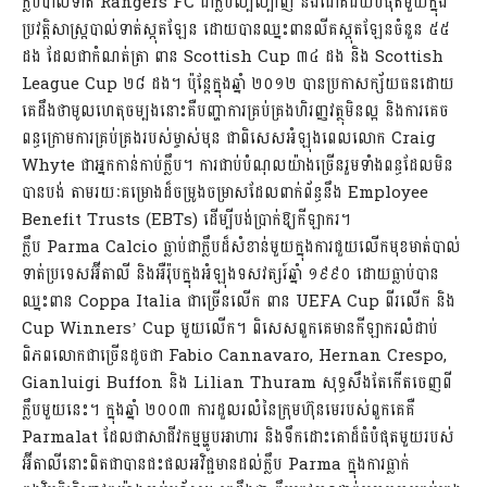
ក្លឹបបាល់ទាត់ Rangers FC ជាក្លឹបល្បីល្បាញ និងជោគជ័យបំផុតមួយក្នុង
ប្រវត្តិសាស្ត្របាល់ទាត់ស្កុតឡែន ដោយបានឈ្នះពានលីគស្កុតឡែនចំនួន ៥៥
ដង ដែលជាកំណត់ត្រា ពាន Scottish Cup ៣៤ ដង និង Scottish
League Cup ២៨ ដង។ ប៉ុន្តែក្នុងឆ្នាំ ២០១២ បានប្រកាសក្ស័យធនដោយ
គេដឹងថាមូលហេតុចម្បងនោះគឺបញ្ហាការគ្រប់គ្រងហិរញ្ញវត្ថុមិនល្អ និងការគេច
ពន្ធក្រោមការគ្រប់គ្រងរបស់ម្ចាស់មុន ជាពិសេសអំឡុងពេលលោក Craig
Whyte ជាអ្នកកាន់កាប់ក្លឹប។ ការជាប់បំណុលយ៉ាងច្រើនរួមទាំងពន្ធដែលមិន
បានបង់ តាមរយៈគម្រោងដ៏ចម្រូងចម្រាសដែលពាក់ព័ន្ធនឹង Employee
Benefit Trusts (EBTs) ដើម្បីបង់ប្រាក់ឱ្យកីឡាករ។
ក្លឹប Parma Calcio ធ្លាប់ជាក្លឹបដ៏សំខាន់មួយក្នុងការជួយលើកមុខមាត់បាល់
ទាត់ប្រទេសអ៊ីតាលី និងអឺរ៉ុបក្នុងអំឡុងទសវត្សរ៍ឆ្នាំ ១៩៩០ ដោយធ្លាប់បាន
ឈ្នះពាន Coppa Italia ជាច្រើនលើក ពាន UEFA Cup ពីរលើក និង
Cup Winners’ Cup មួយលើក។ ពិសេសពួកគេមានកីឡាករលំដាប់
ពិភពលោកជាច្រើនដូចជា Fabio Cannavaro, Hernan Crespo,
Gianluigi Buffon និង Lilian Thuram សុទ្ធសឹងតែកើតចេញពី
ក្លឹបមួយនេះ។ ក្នុងឆ្នាំ ២០០៣ ការដួលរលំនៃក្រុមហ៊ុនមេរបស់ពួកគេគឺ
Parmalat ដែលជាសាជីវកម្មម្ហូបអាហារ និងទឹកដោះគោដ៏ធំបំផុតមួយរបស់
អ៊ីតាលីនោះពិតជាបានជះផលអវិជ្ជមានដល់ក្លឹប Parma ក្នុងការធ្លាក់