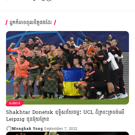
អ្នកក៏អាចចូលចិត្តផងដែរ
បាល់ទាត់
Shakhtar Donetsk ឧទ្ទិសជ័យជម្នះ UCL ដ៏ត្រចះត្រចង់លើ
Leipzig ជូនអ៊ុយក្រែន
Monghak Yong
September 7, 2022