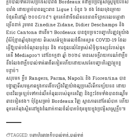
ក្លឹបបាល់ទាត់របស់ប្រទេសបារាំង Bordeaux គឺជាក្លឹបប្រវត្តិសាស្ត្រមួយរបស់
បារាំង ដោយធ្លាប់បានឈ្នះពាន Ligue 1 ចំនួន ៦ ដង ដែលចុងក្រោយ
បំផុតគឺនៅឆ្នាំ ២០០៨/០៩។ ពួកគេក៏ជាទីផលិតធនធានកីឡាករលេចធ្លោជា
ច្រើននាក់ រួមមាន Zinedine Zidane, Didier Deschamps និង
Eric Cantona ជាដើម។ Bordeaux បានជួបប្រទះបញ្ហាហិរញ្ញវត្ថុយ៉ាង
រ៉ាំរ៉ៃប៉ុន្មានឆ្នាំចុងក្រោយ ពិសេសអំឡុងពេលជំងឺរាតត្បាត COVID-19 ដែល
ធ្វើឱ្យបាត់បង់ចំណូលធ្ងន់ធ្ងរ និង ការដួលរលំនៃម្ចាស់សិទ្ធិទូរទស្សន៍របស់ពួក
គេគឺ Mediapro។ នៅខែកក្កដា ឆ្នាំ ២០២៤ មានសេចក្តីរាយការណ៍ថាក្លឹប
នឹងលែងជាក្លឹបបាល់ទាត់អាជីពទៀតហើយដោយសារតែបញ្ហាហិរញ្ញវត្ថុបន្ត
បន្ទាប់។
សរុប​មក ក្លឹប Rangers, Parma, Napoli និង Fiorentina បាន​
បង្ហាញ​ពី​សមត្ថភាព​ក្នុង​ការ​ងើប​ឡើង​វិញ​យ៉ាង​ល្អ​ប្រសើរ​ពី​ការ​ក្ស័យ​ធន ដោយ​
បាន​វិល​ត្រឡប់​ទៅ​កាន់​លីគ​កំពូល​របស់​ពួក​គេ​វិញ និង​ខ្លះ​ថែមទាំង​បាន​ដណ្ដើម​
ពាន​ទៀត​ផង។ ប៉ុន្តែ​សម្រាប់ Bordeaux វិញ ស្ថានភាព​នៅ​តែ​លំបាក ហើយ​
ពួក​គេ​កំពុង​ស្ថិត​នៅ​ក្នុង​ដំណាក់កាល​ដ៏​លំបាក​បំផុត​មួយ​ក្នុង​ប្រវត្តិសាស្ត្រ​ក្លឹប៕
TAGGED:
បញ្ហាហិរញ្ញវត្ថុក្លឹបបាល់ទាត់
បាល់ទាត់