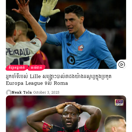
កីឡាអន្តរជាតិ
បាល់ទាត់
អ្នកចាំទីរបស់ Lille សង្គ្រោះបាល់៣ដងយ៉ាងអស្ចារ្យក្នុងប្រកួត
Europa League ទល់ Roma
Neak Tola
October 3, 2025