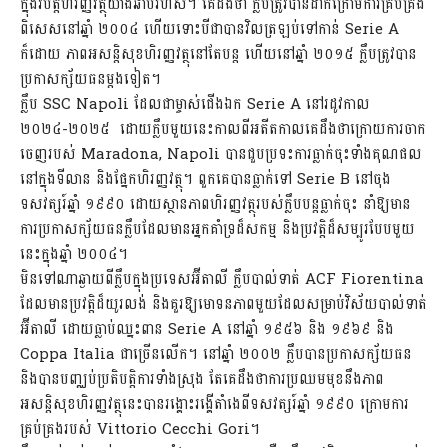
ក្នុងវិបត្តិហិរញ្ញវត្ថុយ៉ាងឆាប់រហ័ស។ គេដឹងថា ក្លឹបត្រូវបានដាក់ក្រោមការគ្រប់គ្រង
ពិសេសនៅឆ្នាំ ២០០៤ ហើយទោះបីជាបានវិលត្រឡប់ទៅកាន់ Serie A
ក៏ដោយ ភាពអសន្តិសុខហិរញ្ញវត្ថុនៅតែបន្ត ហើយនៅឆ្នាំ ២០១៥ ក្លឹបត្រូវបាន
ប្រកាសក្ស័យធនម្ដងទៀត។
ក្លឹប SSC Napoli ដែលជាម្ចាស់ជើងឯក Serie A នៅរដូវកាល
២០២៤-២០២៥ ដោយក្លឹបមួយនេះកាលពីអតីតកាលគេដឹងថាក្រោយការចាក
ចេញរបស់ Maradona, Napoli បានជួបប្រទះការធ្លាក់ចុះទាំងគុណផល
នៅក្នុងទីលាន និងផ្នែកហិរញ្ញវត្ថុ។ ពួកគេបានធ្លាក់ទៅ Serie B នៅចុង
ទសវត្សរ៍ឆ្នាំ ១៩៩០ ដោយស្ថានភាពហិរញ្ញវត្ថុរបស់ក្លឹបបន្តធ្លាក់ចុះ នាំឱ្យមាន
ការប្រកាសក្ស័យធនក្លឹបដែលមានអ្នកគាំទ្រដ៏សកម្ម និងប្រវត្តិដ៏សម្បូរបែបមួយ
នេះក្នុងឆ្នាំ ២០០៤។
មិនទៅណាឆ្ងាយពីក្លឹបក្នុងប្រទេសអ៊ីតាលី ក្លឹបបាល់ទាត់ ACF Fiorentina
ដែលមានប្រវត្តិដ៏យូរលង់ និងគួរឱ្យមោទនភាពមួយដែលសម្រាប់វិស័យបាល់ទាត់
អ៊ីតាលី ដោយធ្លាប់ឈ្នះពាន Serie A នៅឆ្នាំ ១៩៥៦ និង ១៩៦៩ និង
Coppa Italia ជាច្រើនលើក។ នៅឆ្នាំ ២០០២ ក្លឹបបានប្រកាសក្ស័យធន
និងបានបញ្ឈប់ប្រតិបត្តិការទាំងស្រុង តែគេដឹងថាការប្រឈមមុខនឹងភាព
អសន្តិសុខហិរញ្ញវត្ថុនេះបានរង្គោះរង្គើតាំងេពីទសវត្សរ៍ឆ្នាំ ១៩៩០ ក្រោមការ
គ្រប់គ្រងរបស់ Vittorio Cecchi Gori។