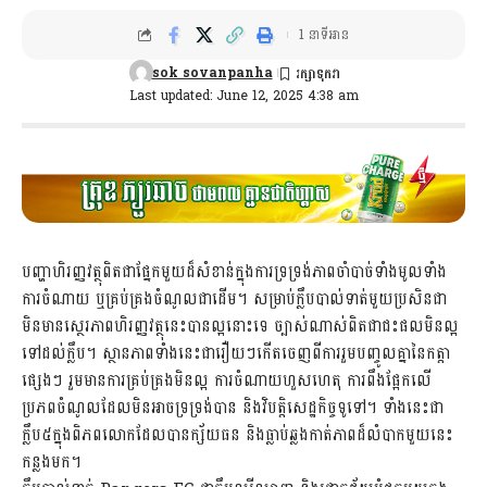
1 នាទីអាន
sok sovanpanha
Last updated: June 12, 2025 4:38 am
បញ្ហាហិរញ្ញវត្ថុពិតជាផ្នែកមួយដ៏សំខាន់ក្នុងការទ្រទ្រង់ភាពចាំបាច់ទាំងមូលទាំង
ការចំណាយ ឬគ្រប់គ្រងចំណូលជាដើម។ សម្រាប់ក្លឹបបាល់ទាត់មួយប្រសិនជា
មិនមានស្ថេរភាពហិរញ្ញវត្ថុនេះបានល្អនោះទេ ច្បាស់ណាស់ពិតជាជះផលមិនល្អ
ទៅដល់ក្លឹប។ ស្ថានភាពទាំងនេះជារឿយៗកើតចេញពីការរួមបញ្ចូលគ្នានៃកត្តា
ផ្សេងៗ រួមមានការគ្រប់គ្រងមិនល្អ ការចំណាយហួសហេតុ ការពឹងផ្អែកលើ
ប្រភពចំណូលដែលមិនអាចទ្រទ្រង់បាន និងវិបត្តិសេដ្ឋកិច្ចទូទៅ។ ទាំងនេះជា
ក្លឹប៥ក្នុងពិភពលោកដែលបានក្ស័យធន និងធ្លាប់ឆ្លងកាត់ភាពដ៏លំបាកមួយនេះ
កន្លងមក។