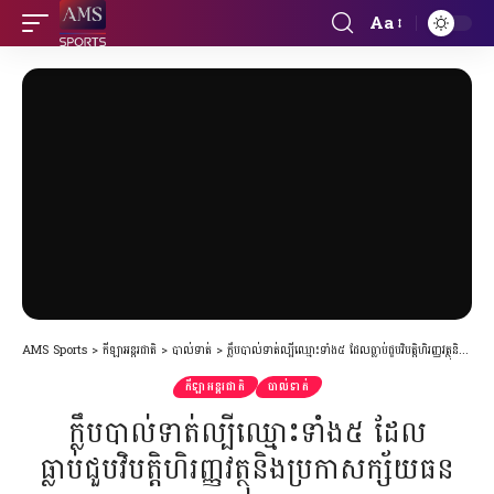
Aa
Font
Resizer
AMS Sports
>
កីឡាអន្តរជាតិ
>
បាល់ទាត់
>
ក្លឹបបាល់ទាត់ល្បីឈ្មោះទាំង៥ ដែលធ្លាប់ជួបវិបត្តិហិរញ្ញវត្ថុនិងប្រកាសក្ស័យធន
កីឡាអន្តរជាតិ
បាល់ទាត់
ក្លឹបបាល់ទាត់ល្បីឈ្មោះទាំង៥ ដែល
ធ្លាប់ជួបវិបត្តិហិរញ្ញវត្ថុនិងប្រកាសក្ស័យធន