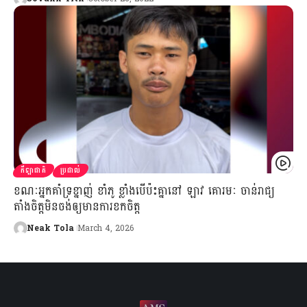
កីឡាជាតិ
ប្រដាល់
ខណៈអ្នកគាំទ្រខ្នាញ់ ខាំភូ ខ្លាំងបើប៉ះគ្នានៅ ឡាវ គោរមៈ ចាន់រាជ្យ
តាំងចិត្តមិនចង់ឲ្យមានការខកចិត្ត
Neak Tola
March 4, 2026