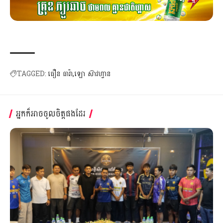
TAGGED:
ធឿន ធារ៉ា
ឡោ ស៊ាវហ្វាន
អ្នកក៏អាចចូលចិត្តផងដែរ