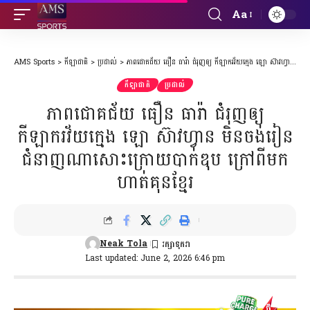
Aa
Font
Resizer
AMS Sports
>
កីឡាជាតិ
>
ប្រដាល់
>
ភាពជោគជ័យ ធឿន ធារ៉ា ជំរុញឲ្យ កីឡាករវ័យក្មេង ឡោ ស៊ាវហ្វាន មិនចង់រៀនជំនាញណាសោះក្រោយបាក់ឌុប ក្រៅពីមក ហាត់គុនខ្មែរ
កីឡាជាតិ
ប្រដាល់
ភាពជោគជ័យ ធឿន ធារ៉ា ជំរុញឲ្យ
កីឡាករវ័យក្មេង ឡោ ស៊ាវហ្វាន មិនចង់រៀន
ជំនាញណាសោះក្រោយបាក់ឌុប ក្រៅពីមក
ហាត់គុនខ្មែរ
Neak Tola
Last updated: June 2, 2026 6:46 pm