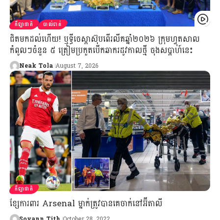
កីឡាជាតិ
បាល់ទាត់
ជិតមកដល់ហើយ! ឬទ្ធីចេស្តាស៊ុបពើរលីគឆ្នាំ២០២៦ ក្រុមហ្វុតសាល
កំពូលៗចំនួន ៥ ត្រៀមប្រកួតបើកឆាករដូវកាលថ្មី ចុងសប្ដាហ៍នេះ
Neak Tola
August 7, 2026
កីឡាជាតិ
ខ្សែការពារ Arsenal ម្នាក់ត្រូវបានគេចាក់នៅអ៊ីតាលី
Sovann Tith
October 28, 2022